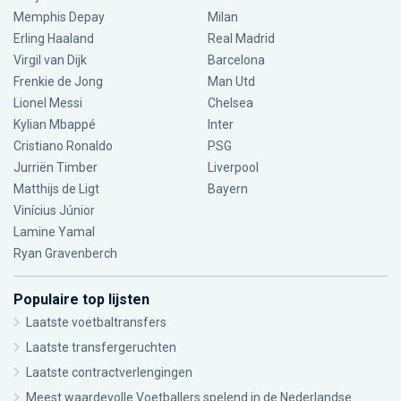
Memphis Depay
Milan
Erling Haaland
Real Madrid
Virgil van Dijk
Barcelona
Frenkie de Jong
Man Utd
Lionel Messi
Chelsea
Kylian Mbappé
Inter
Cristiano Ronaldo
PSG
Jurriën Timber
Liverpool
Matthijs de Ligt
Bayern
Vinícius Júnior
Lamine Yamal
Ryan Gravenberch
Populaire top lijsten
Laatste voetbaltransfers
Laatste transfergeruchten
Laatste contractverlengingen
Meest waardevolle Voetballers spelend in de Nederlandse