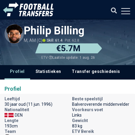
Philip Billing
M, AM (C)
Skill: 61.4
Pot: 62.8
€5.7M
Laatste update: 1 aug. 26
ETV
Profiel
Statistieken
Transfer geschiedenis
V
Profiel
Leeftijd
Beste speelstijl
30 jaar oud (11 jun. 1996)
Balveroverende middenvelder
Nationaliteit
Voorkeurs voet
DEN
Links
Lengte
Gewicht
193cm
83 kg
Team
ETV Bereik