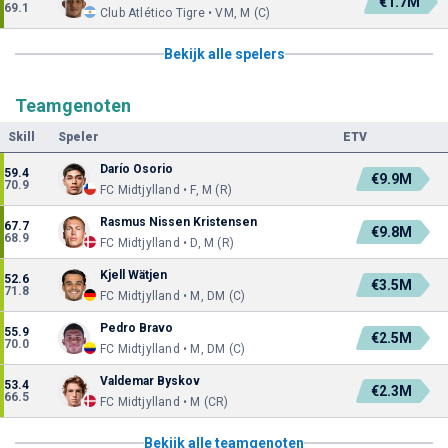
€1.7M
69.1
Club Atlético Tigre • VM, M (C)
Bekijk alle spelers
Teamgenoten
Skill
Speler
ETV
Darío Osorio
59.4
€9.9M
70.9
FC Midtjylland • F, M (R)
Rasmus Nissen Kristensen
67.7
€9.8M
68.9
FC Midtjylland • D, M (R)
Kjell Wätjen
52.6
€3.5M
71.8
FC Midtjylland • M, DM (C)
Pedro Bravo
55.9
€2.5M
70.0
FC Midtjylland • M, DM (C)
Valdemar Byskov
53.4
€2.3M
66.5
FC Midtjylland • M (CR)
Bekijk alle teamgenoten