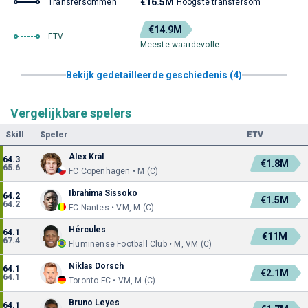
€16.5M
Transfersommen
Hoogste transfersom
€14.9M
ETV
Meeste waardevolle
Bekijk gedetailleerde geschiedenis (4)
Vergelijkbare spelers
Skill
Speler
ETV
Alex Král
64.3
€1.8M
65.6
FC Copenhagen • M (C)
Ibrahima Sissoko
64.2
€1.5M
64.2
FC Nantes • VM, M (C)
Hércules
64.1
€11M
67.4
Fluminense Football Club • M, VM (C)
Niklas Dorsch
64.1
€2.1M
64.1
Toronto FC • VM, M (C)
Bruno Leyes
64.1