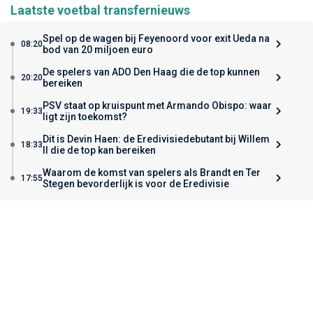
Laatste voetbal transfernieuws
Spel op de wagen bij Feyenoord voor exit Ueda na
08:20
bod van 20 miljoen euro
De spelers van ADO Den Haag die de top kunnen
20:20
bereiken
PSV staat op kruispunt met Armando Obispo: waar
19:33
ligt zijn toekomst?
Dit is Devin Haen: de Eredivisiedebutant bij Willem
18:33
II die de top kan bereiken
Waarom de komst van spelers als Brandt en Ter
17:55
Stegen bevorderlijk is voor de Eredivisie