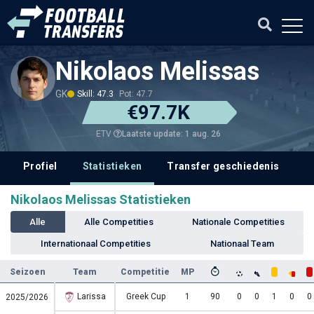
Nikolaos Melissas
GK
Skill: 47.3
Pot: 47.7
€97.7K
Laatste update: 1 aug. 26
ETV
Profiel
Statistieken
Transfer geschiedenis
V
Nikolaos Melissas Statistieken
Alle
Alle Competities
Nationale Competities
Internationaal Competities
Nationaal Team
Seizoen
Team
Competitie
MP
Larissa
Greek Cup
1
90
0
0
1
0
0
2025/2026