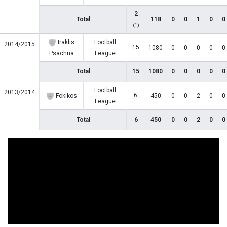
2
Total
118
0
0
1
0
0
(1)
Iraklis
Football
2014/2015
15
1080
0
0
0
0
0
Psachna
League
Total
15
1080
0
0
0
0
0
Football
2013/2014
6
Fokikos
450
0
0
2
0
0
League
Total
6
450
0
0
2
0
0