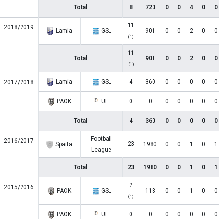
Total
8
720
0
0
4
0
0
11
2018/2019
Lamia
GSL
901
0
0
2
0
0
(1)
11
Total
901
0
0
2
0
0
(1)
Lamia
GSL
4
360
0
0
0
0
0
2017/2018
PAOK
UEL
0
0
0
0
0
0
0
Total
4
360
0
0
0
0
0
Football
2016/2017
23
Sparta
1980
0
0
1
0
1
League
Total
23
1980
0
0
1
0
1
2
2015/2016
PAOK
GSL
118
0
0
1
0
0
(1)
PAOK
UEL
0
0
0
0
0
0
0