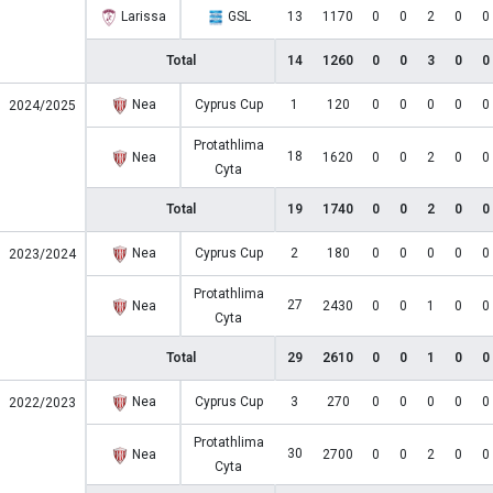
Larissa
GSL
13
1170
0
0
2
0
0
Total
14
1260
0
0
3
0
0
Nea
Cyprus Cup
1
120
0
0
0
0
0
2024/2025
Protathlima
18
Nea
1620
0
0
2
0
0
Cyta
Total
19
1740
0
0
2
0
0
Nea
Cyprus Cup
2
180
0
0
0
0
0
2023/2024
Protathlima
27
Nea
2430
0
0
1
0
0
Cyta
Total
29
2610
0
0
1
0
0
Nea
Cyprus Cup
3
270
0
0
0
0
0
2022/2023
Protathlima
30
Nea
2700
0
0
2
0
0
Cyta