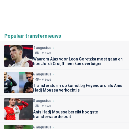
Populair transfernieuws
4 augustus
18K+ views
Waarom Ajax voor Leon Goretzka moet gaan en
hoe Jordi Cruijff hem kan overtuigen
6 augustus
14K+ views
Transferstorm op komst bij Feyenoord als Anis
Hadj Moussa verkocht is
5 augustus
13K+ views
Anis Hadj Moussa bereikt hoogste
transferwaarde ooit
6 augustus