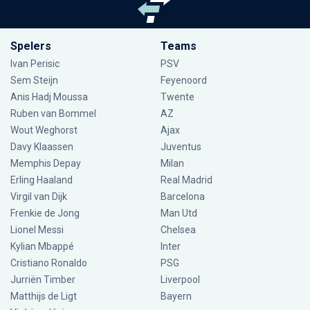
Spelers
Teams
Ivan Perisic
PSV
Sem Steijn
Feyenoord
Anis Hadj Moussa
Twente
Ruben van Bommel
AZ
Wout Weghorst
Ajax
Davy Klaassen
Juventus
Memphis Depay
Milan
Erling Haaland
Real Madrid
Virgil van Dijk
Barcelona
Frenkie de Jong
Man Utd
Lionel Messi
Chelsea
Kylian Mbappé
Inter
Cristiano Ronaldo
PSG
Jurriën Timber
Liverpool
Matthijs de Ligt
Bayern