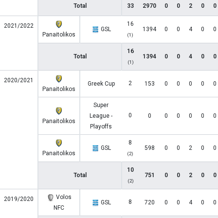
Total
33
2970
0
0
2
0
0
16
2021/2022
GSL
1394
0
0
4
0
0
Panaitolikos
(1)
16
Total
1394
0
0
4
0
0
(1)
2020/2021
2
Greek Cup
153
0
0
0
0
0
Panaitolikos
Super
0
League -
0
0
0
0
0
0
Panaitolikos
Playoffs
8
GSL
598
0
0
2
0
0
Panaitolikos
(2)
10
Total
751
0
0
2
0
0
(2)
Volos
2019/2020
8
GSL
720
0
0
4
0
0
NFC