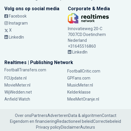
Volg ons op social media
Corporate & Media
Facebook
Instagram
Innovatieweg 20-C
X
7007CD Doetinchem
LinkedIn
Nederland
+31645516860
LinkedIn
Realtimes | Publishing Network
FootballTransfers.com
FootballCritic.com
FCUpdate.nl
GPFans.com
MovieMeter.nl
MusicMeter.nl
WijWedden.net
Kelderklasse
Anfield Watch
MeeMetOranje.nl
Over ons
Partners
Adverteren
Data & algoritmen
Contact
Eigendom en financiering
Redactioneel beleid
Correctiebeleid
Privacy policy
Disclaimer
Auteurs