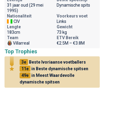
31 jaar oud (29 mei
Dynamische spits
1995)
Nationaliteit
Voorkeurs voet
CIV
Links
Lengte
Gewicht
183cm
73 kg
Team
ETV Bereik
Villarreal
€2.5M – €3.8M
Top Trophies
3e
Beste Ivoriaanse voetballers
11e
in Beste dynamische spitsen
49e
in Meest Waardevolle
dynamische spitsen