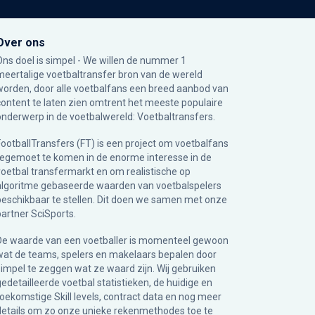
Over ons
Ons doel is simpel - We willen de nummer 1
meertalige voetbaltransfer bron van de wereld
worden, door alle voetbalfans een breed aanbod van
content te laten zien omtrent het meeste populaire
onderwerp in de voetbalwereld: Voetbaltransfers.
FootballTransfers (FT) is een project om voetbalfans
tegemoet te komen in de enorme interesse in de
voetbal transfermarkt en om realistische op
algoritme gebaseerde waarden van voetbalspelers
beschikbaar te stellen. Dit doen we samen met onze
partner
SciSports
.
De waarde van een voetballer is momenteel gewoon
wat de teams, spelers en makelaars bepalen door
simpel te zeggen wat ze waard zijn. Wij gebruiken
gedetailleerde voetbal statistieken, de huidige en
toekomstige Skill levels, contract data en nog meer
details om zo onze unieke rekenmethodes toe te