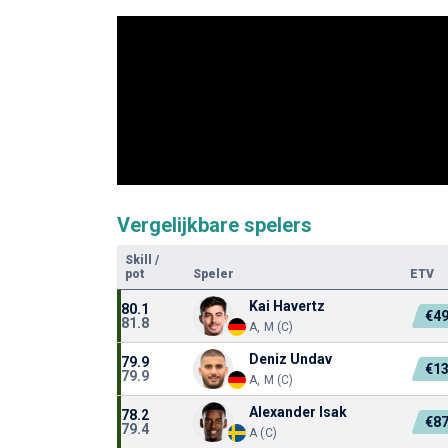
Vergelijkbare spelers
Skill
/
pot
Speler
ETV
Kai Havertz
80.1
€4
81.8
A, M (C)
Deniz Undav
79.9
€1
79.9
A, M (C)
Alexander Isak
78.2
€8
79.4
A (C)