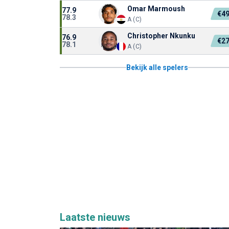
Omar Marmoush
77.9
€4
78.3
A (C)
Christopher Nkunku
76.9
€2
78.1
A (C)
Bekijk alle spelers
Laatste nieuws