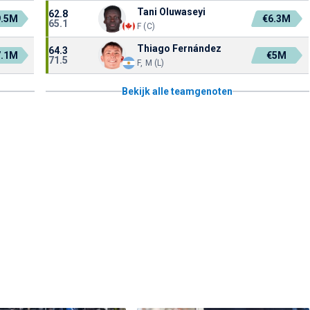
Tani Oluwaseyi
62.8
9.5M
€6.3M
65.1
F (C)
Thiago Fernández
64.3
7.1M
€5M
71.5
F, M (L)
Bekijk alle teamgenoten