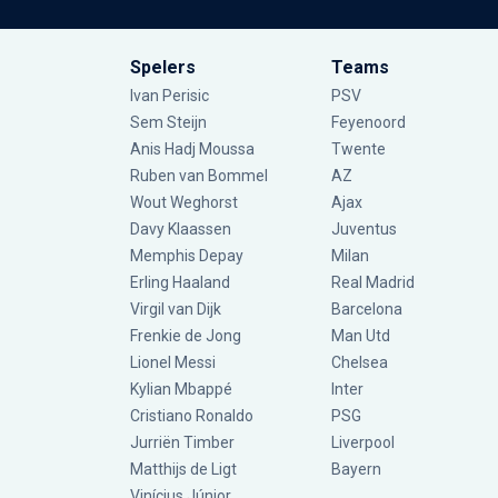
Spelers
Teams
Ivan Perisic
PSV
Sem Steijn
Feyenoord
Anis Hadj Moussa
Twente
Ruben van Bommel
AZ
Wout Weghorst
Ajax
Davy Klaassen
Juventus
Memphis Depay
Milan
Erling Haaland
Real Madrid
Virgil van Dijk
Barcelona
Frenkie de Jong
Man Utd
Lionel Messi
Chelsea
Kylian Mbappé
Inter
Cristiano Ronaldo
PSG
Jurriën Timber
Liverpool
Matthijs de Ligt
Bayern
Vinícius Júnior