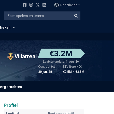
Nederlands
stieken
€3.2M
Villarreal
Laatste update: 1 aug. 26
Contract tot
ETV Bereik
30 jun. 28
€2.5M – €3.8M
fergeruchten
Profiel
Leeftijd
Beste speelstijl