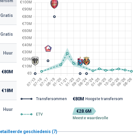
sfersom
Gratis
Gratis
Huur
€80M
€18M
€80M
Transfersommen
Hoogste transfersom
Huur
€28.6M
ETV
Meeste waardevolle
etailleerde geschiedenis (7)