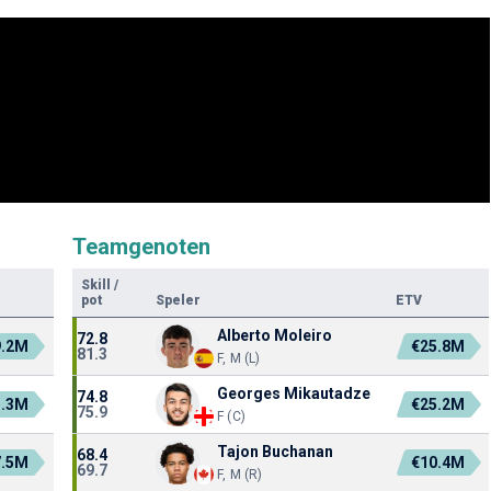
Teamgenoten
Skill
/
pot
Speler
ETV
Alberto Moleiro
72.8
9.2M
€25.8M
81.3
F, M (L)
Georges Mikautadze
74.8
3.3M
€25.2M
75.9
F (C)
Tajon Buchanan
68.4
7.5M
€10.4M
69.7
F, M (R)