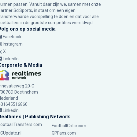
kunnen passen. Vanuit daar zijn we, samen met onze
partner SciSports, in staat om een eigen
transferwaarde voorspelling te doen en dat voor alle
voetballers in de grootste competities wereldwijd.
Volg ons op social media
Facebook
Instagram
X
LinkedIn
Corporate & Media
Innovatieweg 20-C
7007CD Doetinchem
Nederland
+31645516860
LinkedIn
Realtimes | Publishing Network
FootballTransfers.com
FootballCritic.com
FCUpdate.nl
GPFans.com