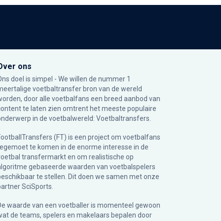
Over ons
Ons doel is simpel - We willen de nummer 1
meertalige voetbaltransfer bron van de wereld
worden, door alle voetbalfans een breed aanbod van
content te laten zien omtrent het meeste populaire
onderwerp in de voetbalwereld: Voetbaltransfers.
FootballTransfers (FT) is een project om voetbalfans
tegemoet te komen in de enorme interesse in de
voetbal transfermarkt en om realistische op
algoritme gebaseerde waarden van voetbalspelers
beschikbaar te stellen. Dit doen we samen met onze
partner
SciSports
.
De waarde van een voetballer is momenteel gewoon
wat de teams, spelers en makelaars bepalen door