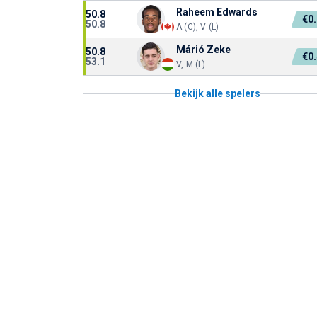
Raheem Edwards
50.8
€0
50.8
A (C), V (L)
Márió Zeke
50.8
€0
53.1
V, M (L)
Bekijk alle spelers