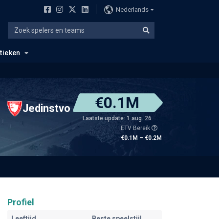
Nederlands
stieken
€0.1M
Jedinstvo
Laatste update: 1 aug. 26
ETV Bereik
€0.1M – €0.2M
Profiel
Leeftijd
Beste speelstijl