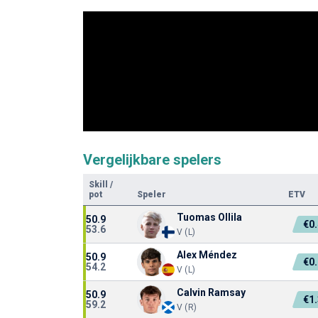
Vergelijkbare spelers
Skill
/
pot
Speler
ETV
Tuomas Ollila
50.9
€0
53.6
V (L)
Alex Méndez
50.9
€0
54.2
V (L)
Calvin Ramsay
50.9
€1
59.2
V (R)