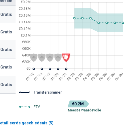
sfersom
Gratis
Gratis
Gratis
Gratis
Gratis
Transfersommen
€0.2M
ETV
Meeste waardevolle
etailleerde geschiedenis (5)