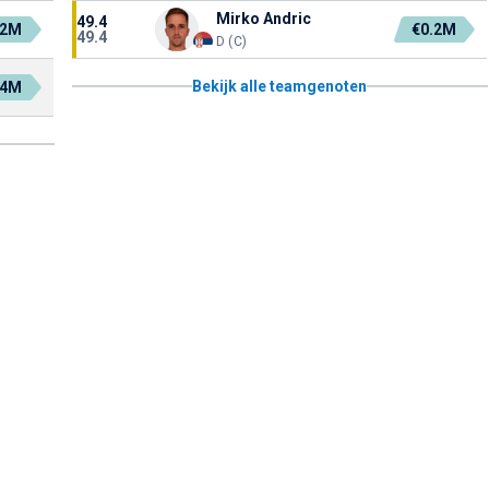
Mirko Andric
49.4
.2M
€0.2M
49.4
D (C)
Bekijk alle teamgenoten
.4M