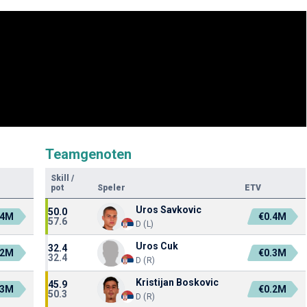
Teamgenoten
Skill
/
pot
Speler
ETV
Uros Savkovic
50.0
.4M
€0.4M
57.6
D (L)
Uros Cuk
32.4
.2M
€0.3M
32.4
D (R)
Kristijan Boskovic
45.9
.3M
€0.2M
50.3
D (R)