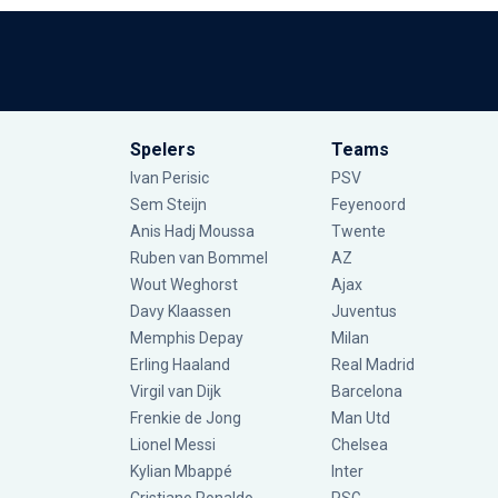
Spelers
Teams
Ivan Perisic
PSV
Sem Steijn
Feyenoord
Anis Hadj Moussa
Twente
Ruben van Bommel
AZ
Wout Weghorst
Ajax
Davy Klaassen
Juventus
Memphis Depay
Milan
Erling Haaland
Real Madrid
Virgil van Dijk
Barcelona
Frenkie de Jong
Man Utd
Lionel Messi
Chelsea
Kylian Mbappé
Inter