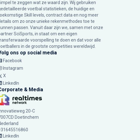
simpel te zeggen wat ze waard zijn. Wij gebruiken
gedetailleerde voetbal statistieken, de huidige en
toekomstige Skill levels, contract data en nog meer
details om zo onze unieke rekenmethodes toe te
kunnen passen. Vanuit daar zijn we, samen met onze
partner SciSports, in staat om een eigen
transferwaarde voorspelling te doen en dat voor alle
voetballers in de grootste competities wereldwijd.
Volg ons op social media
Facebook
Instagram
X
LinkedIn
Corporate & Media
Innovatieweg 20-C
7007CD Doetinchem
Nederland
+31645516860
LinkedIn