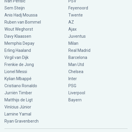
Ivan Perisic
PSV
Sem Steijn
Feyenoord
Anis Hadj Moussa
Twente
Ruben van Bommel
AZ
Wout Weghorst
Ajax
Davy Klaassen
Juventus
Memphis Depay
Milan
Erling Haaland
Real Madrid
Virgil van Dijk
Barcelona
Frenkie de Jong
Man Utd
Lionel Messi
Chelsea
Kylian Mbappé
Inter
Cristiano Ronaldo
PSG
Jurriën Timber
Liverpool
Matthijs de Ligt
Bayern
Vinícius Júnior
Lamine Yamal
Ryan Gravenberch