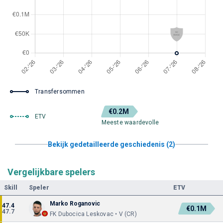
Transfersommen
€0.2M
ETV
Meeste waardevolle
Bekijk gedetailleerde geschiedenis (2)
Vergelijkbare spelers
Skill
Speler
ETV
Marko Roganovic
47.4
€0.1M
47.7
FK Dubocica Leskovac • V (CR)