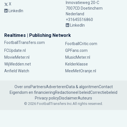
Innovatieweg 20-C
X
7007CD Doetinchem
LinkedIn
Nederland
+31645516860
LinkedIn
Realtimes | Publishing Network
FootballTransfers.com
FootballCritic.com
FCUpdate.nl
GPFans.com
MovieMeter.nl
MusicMeter.nl
WijWedden.net
Kelderklasse
Anfield Watch
MeeMetOranje.nl
Over ons
Partners
Adverteren
Data & algoritmen
Contact
Eigendom en financiering
Redactioneel beleid
Correctiebeleid
Privacy policy
Disclaimer
Auteurs
© 2026 FootballTransfers Inc.
All rights reserved.