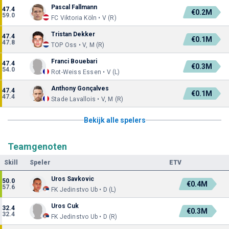
Pascal Fallmann
47.4
€0.2M
59.0
FC Viktoria Köln • V (R)
Tristan Dekker
47.4
€0.1M
47.8
TOP Oss • V, M (R)
Franci Bouebari
47.4
€0.3M
54.0
Rot-Weiss Essen • V (L)
Anthony Gonçalves
47.4
€0.1M
47.4
Stade Lavallois • V, M (R)
Bekijk alle spelers
Teamgenoten
Skill
Speler
ETV
Uros Savkovic
50.0
€0.4M
57.6
FK Jedinstvo Ub • D (L)
Uros Cuk
32.4
€0.3M
32.4
FK Jedinstvo Ub • D (R)