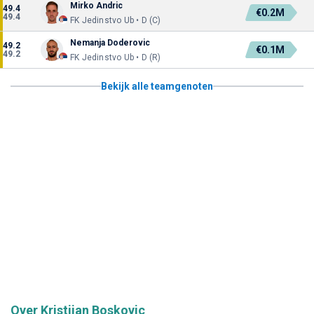
Mirko Andric
49.4
€0.2M
49.4
FK Jedinstvo Ub • D (C)
Nemanja Doderovic
49.2
€0.1M
49.2
FK Jedinstvo Ub • D (R)
Bekijk alle teamgenoten
Over Kristijan Boskovic