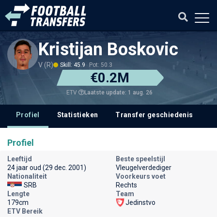
Kristijan Boskovic
V (R)
Skill: 45.9
Pot: 50.3
€0.2M
Laatste update: 1 aug. 26
ETV
Profiel
Statistieken
Transfer geschiedenis
V
Profiel
Leeftijd
Beste speelstijl
24 jaar oud (29 dec. 2001)
Vleugelverdediger
Nationaliteit
Voorkeurs voet
SRB
Rechts
Lengte
Team
179cm
Jedinstvo
ETV Bereik