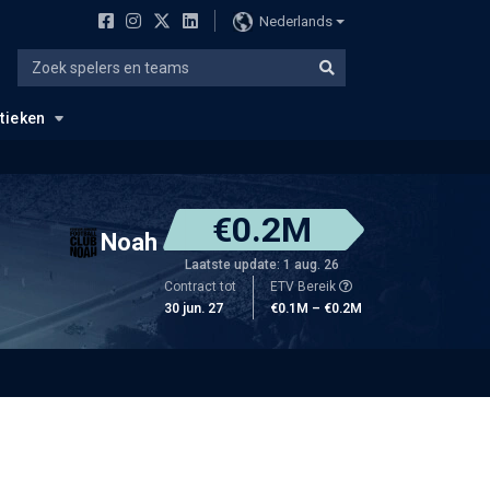
Nederlands
stieken
€0.2M
Noah
Laatste update: 1 aug. 26
Contract tot
ETV Bereik
30 jun. 27
€0.1M – €0.2M