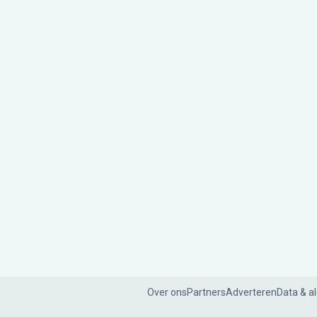
Over ons
Partners
Adverteren
Data & a