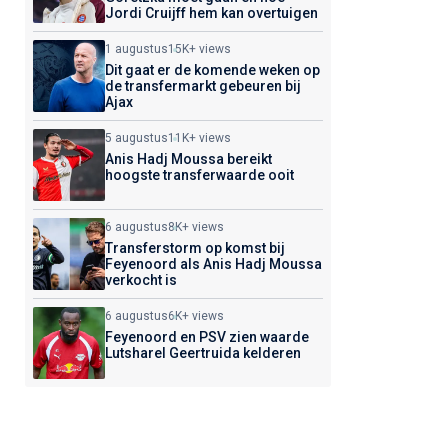
Jordi Cruijff hem kan overtuigen
1 augustus
15K+ views
Dit gaat er de komende weken op
de transfermarkt gebeuren bij
Ajax
5 augustus
11K+ views
Anis Hadj Moussa bereikt
hoogste transferwaarde ooit
6 augustus
8K+ views
Transferstorm op komst bij
Feyenoord als Anis Hadj Moussa
verkocht is
6 augustus
6K+ views
Feyenoord en PSV zien waarde
Lutsharel Geertruida kelderen