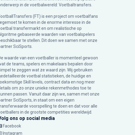
onderwerp in de voetbalwereld: Voetbaltransfers.
FootballTransfers (FT) is een project om voetbalfans
tegemoet te komen in de enorme interesse in de
voetbal transfermarkt en om realistische op
algoritme gebaseerde waarden van voetbalspelers
beschikbaar te stellen. Dit doen we samen met onze
partner
SciSports
.
De waarde van een voetballer is momenteel gewoon
wat de teams, spelers en makelaars bepalen door
simpel te zeggen wat ze waard zijn. Wij gebruiken
gedetailleerde voetbal statistieken, de huidige en
toekomstige Skill levels, contract data en nog meer
details om zo onze unieke rekenmethodes toe te
kunnen passen. Vanuit daar zijn we, samen met onze
partner SciSports, in staat om een eigen
transferwaarde voorspelling te doen en dat voor alle
voetballers in de grootste competities wereldwijd.
Volg ons op social media
Facebook
Instagram