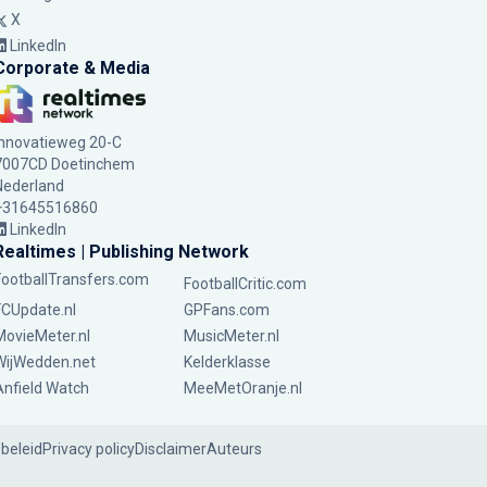
X
LinkedIn
Corporate & Media
Innovatieweg 20-C
7007CD Doetinchem
Nederland
+31645516860
LinkedIn
Realtimes | Publishing Network
FootballTransfers.com
FootballCritic.com
FCUpdate.nl
GPFans.com
MovieMeter.nl
MusicMeter.nl
WijWedden.net
Kelderklasse
Anfield Watch
MeeMetOranje.nl
ebeleid
Privacy policy
Disclaimer
Auteurs