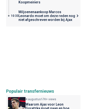
Koopmeiners
Miljoenenaankoop Marcos
Leonardo moet om deze reden nog
10:33
niet afgeschreven worden bij Ajax
Populair transfernieuws
4 augustus
17K+ views
Waarom Ajax voor Leon
Goretzka moet gaan en hoe