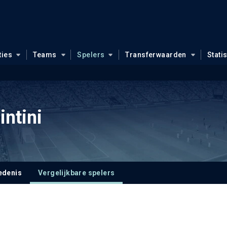
ties
Teams
Spelers
Transferwaarden
Stati
intini
edenis
Vergelijkbare spelers