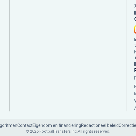
lgoritmen
Contact
Eigendom en financiering
Redactioneel beleid
Correcti
© 2026 FootballTransfers Inc.
All rights reserved.