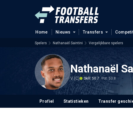
Home
Nieuws
Transfers
Competi
Spelers
Nathanaël Saintini
Vergelijkbare spelers
Nathanaël Sa
V (C)
Skill: 50.7
Pot: 53.8
Profiel
Statistieken
Transfer geschi