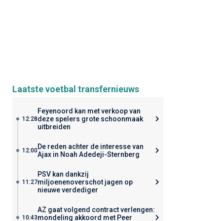
Laatste voetbal transfernieuws
Feyenoord kan met verkoop van
deze spelers grote schoonmaak
12:28
uitbreiden
De reden achter de interesse van
12:00
Ajax in Noah Adedeji-Sternberg
PSV kan dankzij
miljoenenoverschot jagen op
11:27
nieuwe verdediger
AZ gaat volgend contract verlengen:
mondeling akkoord met Peer
10:43