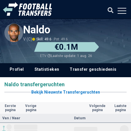
Naldo
V (C)
Skill: 49.6
Pot: 49.6
€0.1M
Laatste update: 1 aug. 26
ETV
Profiel
Statistieken
Transfer geschiedenis
V
Naldo transfergeruchten
Bekijk Nieuwste Transfergeruchten
Eerste
Vorige
Volgende
Laatste
pagina
pagina
pagina
pagina
Van / Naar
Datum