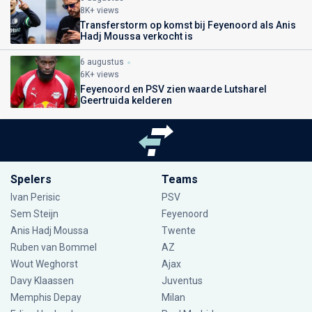
8K+ views
Transferstorm op komst bij Feyenoord als Anis
Hadj Moussa verkocht is
6 augustus
6K+ views
Feyenoord en PSV zien waarde Lutsharel
Geertruida kelderen
Spelers
Teams
Ivan Perisic
PSV
Sem Steijn
Feyenoord
Anis Hadj Moussa
Twente
Ruben van Bommel
AZ
Wout Weghorst
Ajax
Davy Klaassen
Juventus
Memphis Depay
Milan