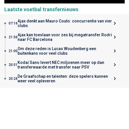
Laatste voetbal transfernieuws
Ajax denkt aan Mauro Couto: concurrentie van vier
07:16
clubs
Ajax kan toeslaan voor zes bij megatransfer Rodri
21:56
naar FC Barcelona
Om deze reden is Lucas Woudenberg een
21:00
buitenkans voor veel clubs
Kodai Sano levert NEC miljoenen meer op dan
20:51
transferwaarde met transfer naar PSV
De Graafschap en talenten: deze spelers kunnen
20:24
weer veel opleveren