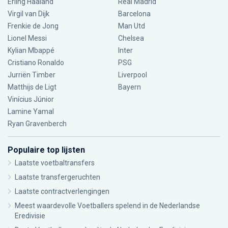
Erling Haaland
Real Madrid
Virgil van Dijk
Barcelona
Frenkie de Jong
Man Utd
Lionel Messi
Chelsea
Kylian Mbappé
Inter
Cristiano Ronaldo
PSG
Jurriën Timber
Liverpool
Matthijs de Ligt
Bayern
Vinícius Júnior
Lamine Yamal
Ryan Gravenberch
Populaire top lijsten
Laatste voetbaltransfers
Laatste transfergeruchten
Laatste contractverlengingen
Meest waardevolle Voetballers spelend in de Nederlandse
Eredivisie