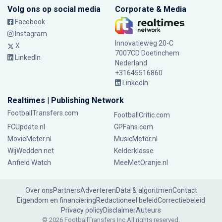
Volg ons op social media
Corporate & Media
Facebook
Instagram
Innovatieweg 20-C
X
7007CD Doetinchem
LinkedIn
Nederland
+31645516860
LinkedIn
Realtimes | Publishing Network
FootballTransfers.com
FootballCritic.com
FCUpdate.nl
GPFans.com
MovieMeter.nl
MusicMeter.nl
WijWedden.net
Kelderklasse
Anfield Watch
MeeMetOranje.nl
Over ons
Partners
Adverteren
Data & algoritmen
Contact
Eigendom en financiering
Redactioneel beleid
Correctiebeleid
Privacy policy
Disclaimer
Auteurs
© 2026 FootballTransfers Inc.
All rights reserved.