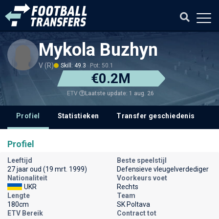
Mykola Buzhyn
V (R)
Skill: 49.3
Pot: 50.1
€0.2M
Laatste update: 1 aug. 26
ETV
Profiel
Statistieken
Transfer geschiedenis
V
Profiel
Leeftijd
Beste speelstijl
27 jaar oud (19 mrt. 1999)
Defensieve vleugelverdediger
Nationaliteit
Voorkeurs voet
UKR
Rechts
Lengte
Team
180cm
SK Poltava
ETV Bereik
Contract tot