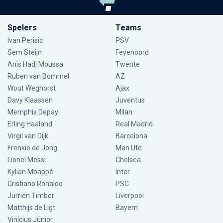
Spelers
Teams
Ivan Perisic
PSV
Sem Steijn
Feyenoord
Anis Hadj Moussa
Twente
Ruben van Bommel
AZ
Wout Weghorst
Ajax
Davy Klaassen
Juventus
Memphis Depay
Milan
Erling Haaland
Real Madrid
Virgil van Dijk
Barcelona
Frenkie de Jong
Man Utd
Lionel Messi
Chelsea
Kylian Mbappé
Inter
Cristiano Ronaldo
PSG
Jurriën Timber
Liverpool
Matthijs de Ligt
Bayern
Vinícius Júnior