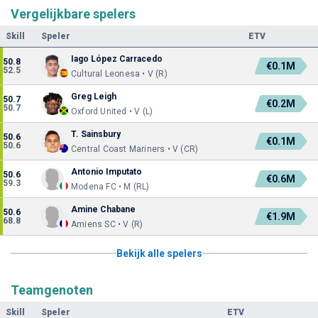
Vergelijkbare spelers
Skill
Speler
ETV
Iago López Carracedo
50.8
€0.1M
52.5
Cultural Leonesa • V (R)
Greg Leigh
50.7
€0.2M
50.7
Oxford United • V (L)
T. Sainsbury
50.6
€0.1M
50.6
Central Coast Mariners • V (CR)
Antonio Imputato
50.6
€0.6M
59.3
Modena FC • M (RL)
Amine Chabane
50.6
€1.9M
68.8
Amiens SC • V (R)
Bekijk alle spelers
Teamgenoten
Skill
Speler
ETV