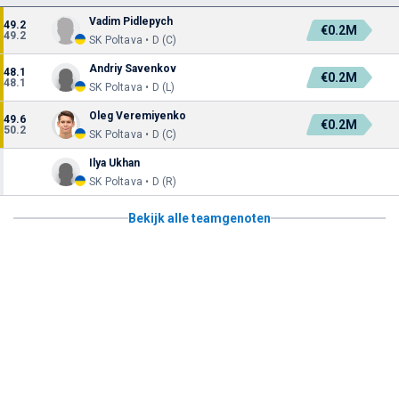
Vadim Pidlepych
49.2
€0.2M
49.2
SK Poltava • D (C)
Andriy Savenkov
48.1
€0.2M
48.1
SK Poltava • D (L)
Oleg Veremiyenko
49.6
€0.2M
50.2
SK Poltava • D (C)
Ilya Ukhan
SK Poltava • D (R)
Bekijk alle teamgenoten