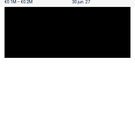
€0.1M – €0.2M
30 jun. 27