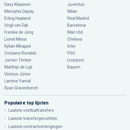
Davy Klaassen
Juventus
Memphis Depay
Milan
Erling Haaland
Real Madrid
Virgil van Dijk
Barcelona
Frenkie de Jong
Man Utd
Lionel Messi
Chelsea
Kylian Mbappé
Inter
Cristiano Ronaldo
PSG
Jurriën Timber
Liverpool
Matthijs de Ligt
Bayern
Vinícius Júnior
Lamine Yamal
Ryan Gravenberch
Populaire top lijsten
Laatste voetbaltransfers
Laatste transfergeruchten
Laatste contractverlengingen