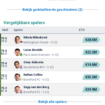
Bekijk gedetailleerde geschiedenis (2)
Vergelijkbare spelers
Skill
Speler
ETV
Nikola Milenković
79.5
€28.5M
79.5
Nottingham Forest • V (C)
Lucas Beraldo
75.5
€22.2M
86.0
Paris Saint-Germain • V (C)
Omar Alderete
75.4
€14.6M
75.5
Sunderland AFC • V (C)
Nathan Collins
75.2
€35.3M
81.3
Brentford FC • V (C)
Sepp van den Berg
75.2
€39.9M
81.6
Brentford FC • V (C)
Bekijk alle spelers