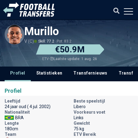
Murillo
V (C)
Skill: 77.2
Pot: 83.2
€50.9M
Laatste update: 1 aug. 26
ETV
Profiel
Statistieken
Transfernieuws
Transfer
Profiel
Leeftijd
Beste speelstijl
24 jaar oud ( 4 jul. 2002)
Libero
Nationaliteit
Voorkeurs voet
BRA
Links
Lengte
Gewicht
180cm
75 kg
Team
ETV Bereik