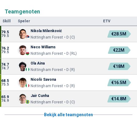
Teamgenoten
Skill
Speler
ETV
Nikola Milenković
79.5
€28.5M
79.5
Nottingham Forest • D (C)
Neco Williams
76.2
€22M
79.5
Nottingham Forest • D (RL)
Ola Aina
74.7
€18M
74.7
Nottingham Forest • D (R)
Nicolò Savona
68.5
€16.5M
75.5
Nottingham Forest • D (R)
Jair Cunha
65.9
€14.8M
74.9
Nottingham Forest • D (C)
Bekijk alle teamgenoten