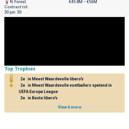
N. Forest
€45.8M – €56M
Contract tot
30 jun. 30
Top Trophies
2e
in Meest Waardevolle libero's
2e
in Meest Waardevolle voetballers spelend in
UEFA Europa League
3e
in Beste libero's
View 6 more