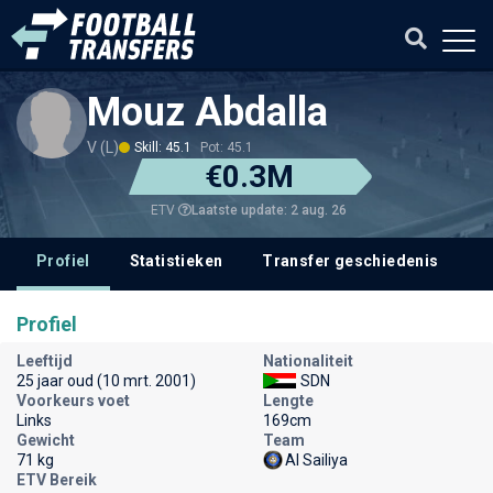
Mouz Abdalla
V (L)
Skill: 45.1
Pot: 45.1
€0.3M
Laatste update: 2 aug. 26
ETV
Profiel
Statistieken
Transfer geschiedenis
Profiel
Leeftijd
Nationaliteit
25 jaar oud (10 mrt. 2001)
SDN
Voorkeurs voet
Lengte
Links
169cm
Gewicht
Team
71 kg
Al Sailiya
ETV Bereik