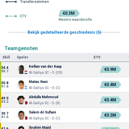
Transfersommen
€0.3M
ETV
Meeste waardevolle
Bekijk gedetailleerde geschiedenis (6)
Teamgenoten
Skill
Speler
ETV
Kellian van der Kaap
54.4
€0.9M
56.7
Al-Sailiya SC • D (CR)
Matías Nani
50.8
€0.4M
51.6
Al-Sailiya SC • D (C)
Abdulla Mahmoud
49.0
€0.4M
53.2
Al-Sailiya SC • D (R)
Salem Al-Sufiani
39.7
€0.2M
41.6
Al-Sailiya SC • D (C)
Ibrahim Majid
42.6