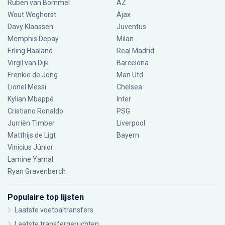
Ruben van Bommel
AZ
Wout Weghorst
Ajax
Davy Klaassen
Juventus
Memphis Depay
Milan
Erling Haaland
Real Madrid
Virgil van Dijk
Barcelona
Frenkie de Jong
Man Utd
Lionel Messi
Chelsea
Kylian Mbappé
Inter
Cristiano Ronaldo
PSG
Jurriën Timber
Liverpool
Matthijs de Ligt
Bayern
Vinícius Júnior
Lamine Yamal
Ryan Gravenberch
Populaire top lijsten
Laatste voetbaltransfers
Laatste transfergeruchten