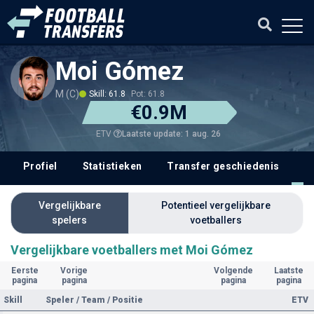
Moi Gómez
M (C)
Skill: 61.8
Pot: 61.8
€0.9M
Laatste update: 1 aug. 26
ETV
Profiel
Statistieken
Transfer geschiedenis
V
Vergelijkbare
Potentieel vergelijkbare
spelers
voetballers
Vergelijkbare voetballers met Moi Gómez
Eerste
Vorige
Volgende
Laatste
pagina
pagina
pagina
pagina
Skill
Speler / Team / Positie
ETV