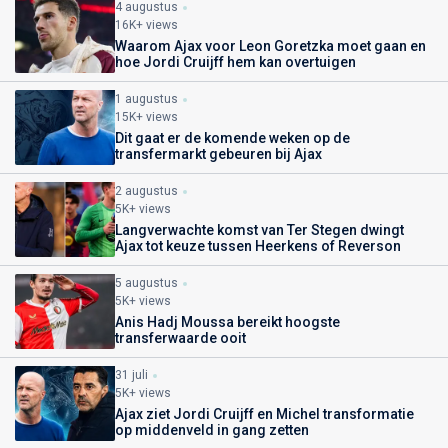
4 augustus
16K+ views
Waarom Ajax voor Leon Goretzka moet gaan en
hoe Jordi Cruijff hem kan overtuigen
1 augustus
15K+ views
Dit gaat er de komende weken op de
transfermarkt gebeuren bij Ajax
2 augustus
5K+ views
Langverwachte komst van Ter Stegen dwingt
Ajax tot keuze tussen Heerkens of Reverson
5 augustus
5K+ views
Anis Hadj Moussa bereikt hoogste
transferwaarde ooit
31 juli
5K+ views
Ajax ziet Jordi Cruijff en Michel transformatie
op middenveld in gang zetten