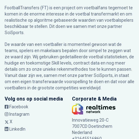
FootballTransfers (FT) is een project om voetbalfans tegemoet te
komen in de enorme interesse in de voetbal transfermarkt en om
realistische op algoritme gebaseerde waarden van voetbalspelers
beschikbaar te stellen. Dit doen we samen met onze partner
SciSports
.
De waarde van een voetballer is momenteel gewoon wat de
teams, spelers en makelaars bepalen door simpel te zeggen wat
ze waard zijn. Wij gebruiken gedetailleerde voetbal statistieken, de
huidige en toekomstige Skill levels, contract data en nog meer
details om zo onze unieke rekenmethodes toe te kunnen passen.
Vanuit daar zijn we, samen met onze partner SciSports, in staat
om een eigen transferwaarde voorspelling te doen en dat voor alle
voetballers in de grootste competities wereldwijd.
Volg ons op social media
Corporate & Media
Facebook
Instagram
Innovatieweg 20-C
X
7007CD Doetinchem
LinkedIn
Nederland
+31645516860