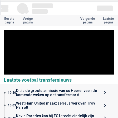
Eerste
Vorige
Volgende
Laatste
pagina
pagina
pagina
pagina
Laatste voetbal transfernieuws
Dit is de grootste missie van sc Heerenveen de
10:40
komende weken op de transfermarkt
West Ham United maakt serieus werk van Troy
10:03
Parrott
Kevin Paredes kan bij FC Utrecht eindelijk zijn
09:45