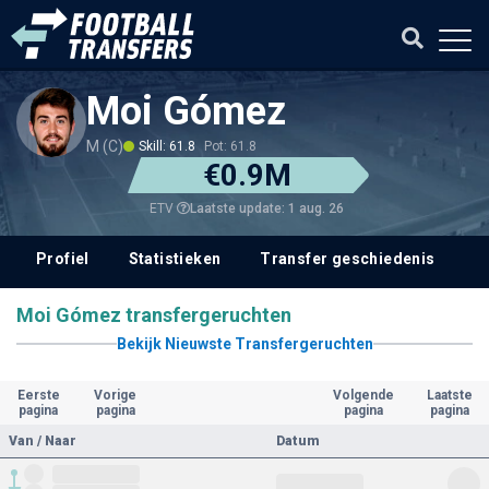
Moi Gómez
M (C)
Skill: 61.8
Pot: 61.8
€0.9M
Laatste update: 1 aug. 26
ETV
Profiel
Statistieken
Transfer geschiedenis
V
Moi Gómez transfergeruchten
Bekijk Nieuwste Transfergeruchten
Eerste
Vorige
Volgende
Laatste
pagina
pagina
pagina
pagina
Van / Naar
Datum