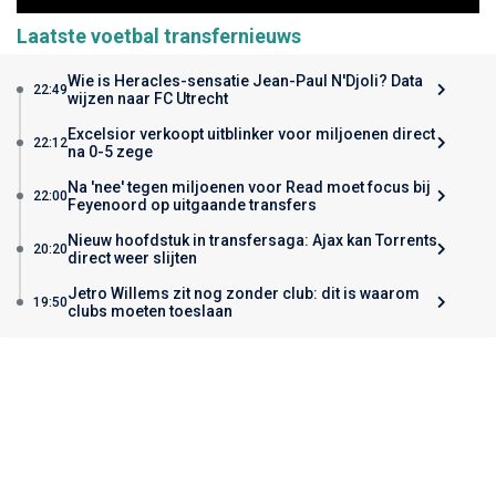
Laatste voetbal transfernieuws
Wie is Heracles-sensatie Jean-Paul N'Djoli? Data
22:49
wijzen naar FC Utrecht
Excelsior verkoopt uitblinker voor miljoenen direct
22:12
na 0-5 zege
Na 'nee' tegen miljoenen voor Read moet focus bij
22:00
Feyenoord op uitgaande transfers
Nieuw hoofdstuk in transfersaga: Ajax kan Torrents
20:20
direct weer slijten
Jetro Willems zit nog zonder club: dit is waarom
19:50
clubs moeten toeslaan