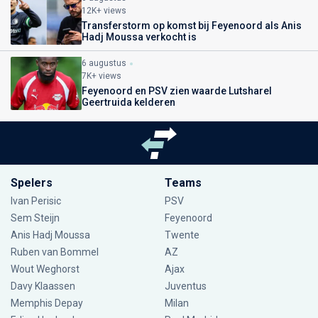
12K+ views
Transferstorm op komst bij Feyenoord als Anis
Hadj Moussa verkocht is
6 augustus
7K+ views
Feyenoord en PSV zien waarde Lutsharel
Geertruida kelderen
Spelers
Teams
Ivan Perisic
PSV
Sem Steijn
Feyenoord
Anis Hadj Moussa
Twente
Ruben van Bommel
AZ
Wout Weghorst
Ajax
Davy Klaassen
Juventus
Memphis Depay
Milan