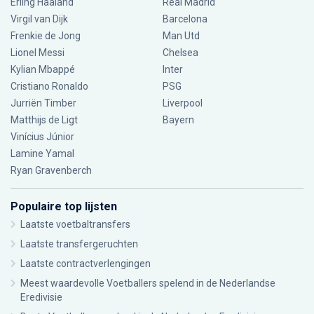
Erling Haaland
Real Madrid
Virgil van Dijk
Barcelona
Frenkie de Jong
Man Utd
Lionel Messi
Chelsea
Kylian Mbappé
Inter
Cristiano Ronaldo
PSG
Jurriën Timber
Liverpool
Matthijs de Ligt
Bayern
Vinícius Júnior
Lamine Yamal
Ryan Gravenberch
Populaire top lijsten
Laatste voetbaltransfers
Laatste transfergeruchten
Laatste contractverlengingen
Meest waardevolle Voetballers spelend in de Nederlandse
Eredivisie