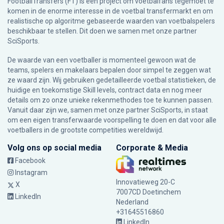
FootballTransfers (FT) is een project om voetbalfans tegemoet te
komen in de enorme interesse in de voetbal transfermarkt en om
realistische op algoritme gebaseerde waarden van voetbalspelers
beschikbaar te stellen. Dit doen we samen met onze partner
SciSports
.
De waarde van een voetballer is momenteel gewoon wat de
teams, spelers en makelaars bepalen door simpel te zeggen wat
ze waard zijn. Wij gebruiken gedetailleerde voetbal statistieken, de
huidige en toekomstige Skill levels, contract data en nog meer
details om zo onze unieke rekenmethodes toe te kunnen passen.
Vanuit daar zijn we, samen met onze partner SciSports, in staat
om een eigen transferwaarde voorspelling te doen en dat voor alle
voetballers in de grootste competities wereldwijd.
Volg ons op social media
Corporate & Media
Facebook
Instagram
Innovatieweg 20-C
X
7007CD Doetinchem
LinkedIn
Nederland
+31645516860
LinkedIn