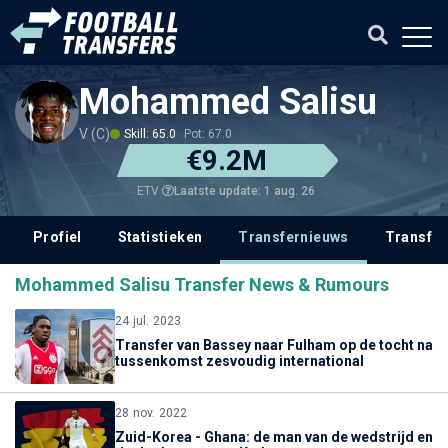
Mohammed Salisu
V (C)
Skill: 65.0
Pot: 67.0
€9.2M
Laatste update: 1 aug. 26
ETV
Profiel
Statistieken
Transfernieuws
Transfer
Mohammed Salisu Transfer News & Rumours
24 jul. 2023
Transfer van Bassey naar Fulham op de tocht na
tussenkomst zesvoudig international
28 nov. 2022
Zuid-Korea - Ghana: de man van de wedstrijd en