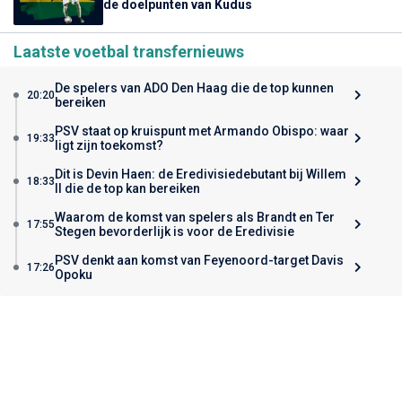
de doelpunten van Kudus
Laatste voetbal transfernieuws
De spelers van ADO Den Haag die de top kunnen
20:20
bereiken
PSV staat op kruispunt met Armando Obispo: waar
19:33
ligt zijn toekomst?
Dit is Devin Haen: de Eredivisiedebutant bij Willem
18:33
II die de top kan bereiken
Waarom de komst van spelers als Brandt en Ter
17:55
Stegen bevorderlijk is voor de Eredivisie
PSV denkt aan komst van Feyenoord-target Davis
17:26
Opoku