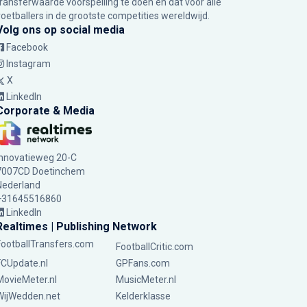
transferwaarde voorspelling te doen en dat voor alle
voetballers in de grootste competities wereldwijd.
Volg ons op social media
Facebook
Instagram
X
LinkedIn
Corporate & Media
Innovatieweg 20-C
7007CD Doetinchem
Nederland
+31645516860
LinkedIn
Realtimes | Publishing Network
FootballTransfers.com
FootballCritic.com
FCUpdate.nl
GPFans.com
MovieMeter.nl
MusicMeter.nl
WijWedden.net
Kelderklasse