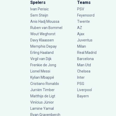
Spelers
Teams
Ivan Perisic
PSV
Sem Steijn
Feyenoord
Anis Hadj Moussa
Twente
Ruben van Bommel
AZ
Wout Weghorst
Ajax
Davy Klaassen
Juventus
Memphis Depay
Milan
Erling Haaland
Real Madrid
Virgil van Dijk
Barcelona
Frenkie de Jong
Man Utd
Lionel Messi
Chelsea
Kylian Mbappé
Inter
Cristiano Ronaldo
PSG
Jurriën Timber
Liverpool
Matthijs de Ligt
Bayern
Vinícius Júnior
Lamine Yamal
Ryan Gravenberch