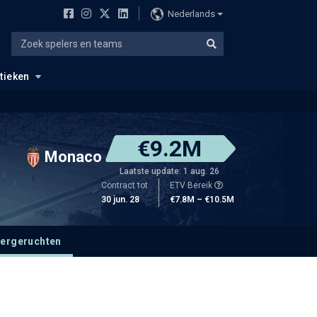
Nederlands
stieken
€9.2M
Monaco
Laatste update: 1 aug. 26
Contract tot
ETV Bereik
30 jun. 28
€7.8M – €10.5M
fergeruchten