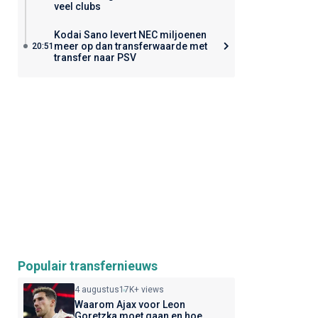
veel clubs
Kodai Sano levert NEC miljoenen
meer op dan transferwaarde met
20:51
transfer naar PSV
Populair transfernieuws
4 augustus
17K+ views
Waarom Ajax voor Leon
Goretzka moet gaan en hoe