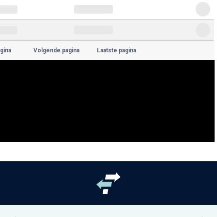
gina
Volgende pagina
Laatste pagina