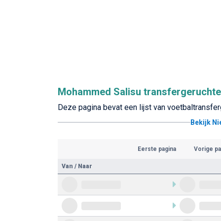
Mohammed Salisu transfergerucht
Deze pagina bevat een lijst van voetbaltransf
Bekijk N
Eerste pagina
Vorige pa
Van / Naar