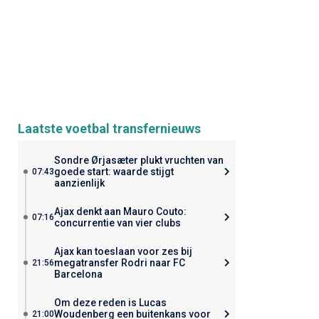
Laatste voetbal transfernieuws
Sondre Ørjasæter plukt vruchten van
goede start: waarde stijgt
07:43
aanzienlijk
Ajax denkt aan Mauro Couto:
07:16
concurrentie van vier clubs
Ajax kan toeslaan voor zes bij
megatransfer Rodri naar FC
21:56
Barcelona
Om deze reden is Lucas
Woudenberg een buitenkans voor
21:00