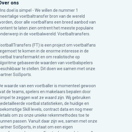
Over ons
Ons doel is simpel - We willen de nummer 1
meertalige voetbaltransfer bron van de wereld
worden, door alle voetbalfans een breed aanbod van
content te laten zien omtrent het meeste populaire
onderwerp in de voetbalwereld: Voetbaltransfers.
FootballTransfers (FT) is een project om voetbalfans
tegemoet te komen in de enorme interesse in de
voetbal transfermarkt en om realistische op
algoritme gebaseerde waarden van voetbalspelers
beschikbaar te stellen. Dit doen we samen met onze
partner
SciSports
.
De waarde van een voetballer is momenteel gewoon
wat de teams, spelers en makelaars bepalen door
simpel te zeggen wat ze waard zijn. Wij gebruiken
gedetailleerde voetbal statistieken, de huidige en
toekomstige Skill levels, contract data en nog meer
details om zo onze unieke rekenmethodes toe te
kunnen passen. Vanuit daar zijn we, samen met onze
partner SciSports, in staat om een eigen