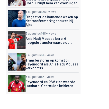
Jordi Cruijff hem kan overtuigen
1 augustus
15K+ views
Dit gaat er de komende weken op
de transfermarkt gebeuren bij
Ajax
5 augustus
11K+ views
Anis Hadj Moussa bereikt
hoogste transferwaarde ooit
6 augustus
8K+ views
Transferstorm op komst bij
Feyenoord als Anis Hadj Moussa
verkocht is
6 augustus
6K+ views
Feyenoord en PSV zien waarde
Lutsharel Geertruida kelderen