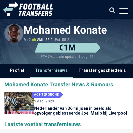
Mohamed Konate
A (C)
Skill: 55.2
Pot: 55.2
€1M
Laatste update: 1 aug. 26
ETV
Profiel
Transfernieuws
Transfer geschiedenis
Mohamed Konate Transfer News & Rumours
ACHTERGROND
9 dec. 2023
Nederlander van 36 miljoen in beeld als
opvolger geblesseerde Joël Matip bij Liverpool
Laatste voetbal transfernieuws