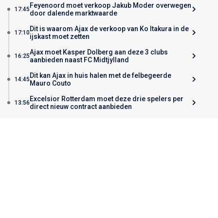
Feyenoord moet verkoop Jakub Moder overwegen
17:45
door dalende marktwaarde
Dit is waarom Ajax de verkoop van Ko Itakura in de
17:10
ijskast moet zetten
Ajax moet Kasper Dolberg aan deze 3 clubs
16:25
aanbieden naast FC Midtjylland
Dit kan Ajax in huis halen met de felbegeerde
14:45
Mauro Couto
Excelsior Rotterdam moet deze drie spelers per
13:56
direct nieuw contract aanbieden