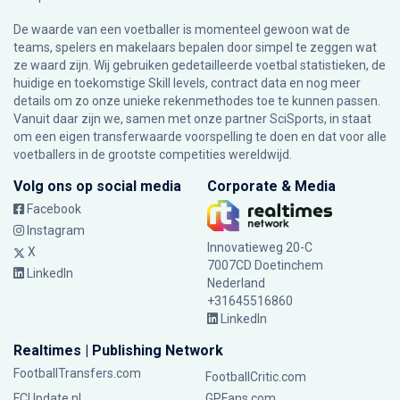
De waarde van een voetballer is momenteel gewoon wat de
teams, spelers en makelaars bepalen door simpel te zeggen wat
ze waard zijn. Wij gebruiken gedetailleerde voetbal statistieken, de
huidige en toekomstige Skill levels, contract data en nog meer
details om zo onze unieke rekenmethodes toe te kunnen passen.
Vanuit daar zijn we, samen met onze partner SciSports, in staat
om een eigen transferwaarde voorspelling te doen en dat voor alle
voetballers in de grootste competities wereldwijd.
Volg ons op social media
Corporate & Media
Facebook
Instagram
Innovatieweg 20-C
X
7007CD Doetinchem
LinkedIn
Nederland
+31645516860
LinkedIn
Realtimes | Publishing Network
FootballTransfers.com
FootballCritic.com
FCUpdate.nl
GPFans.com