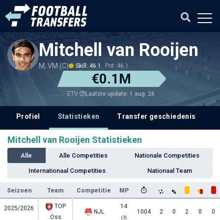
Mitchell van Rooijen
M, VM (C)
Skill: 46.1
Pot: 46.1
€0.1M
Laatste update: 1 aug. 26
ETV
Profiel
Statistieken
Transfer geschiedenis
V
Mitchell van Rooijen Statistieken
Alle
Alle Competities
Nationale Competities
Internationaal Competities
Nationaal Team
Seizoen
Team
Competitie
MP
TOP
14
2025/2026
NJL
1004
2
0
2
0
0
Oss
(3)