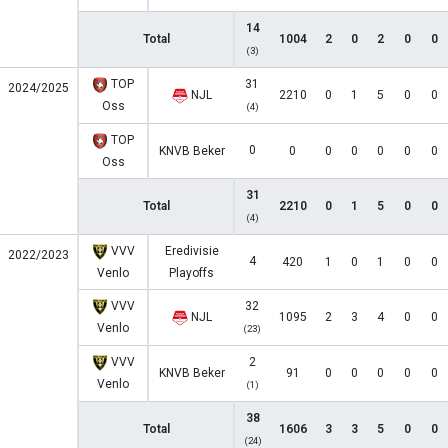
14
Total
1004
2
0
2
0
0
(3)
TOP
31
2024/2025
NJL
2210
0
1
5
0
0
Oss
(4)
TOP
0
KNVB Beker
0
0
0
0
0
0
Oss
31
Total
2210
0
1
5
0
0
(4)
VVV
Eredivisie
2022/2023
4
420
1
0
1
0
0
Venlo
Playoffs
VVV
32
NJL
1095
2
3
4
0
0
Venlo
(23)
VVV
2
KNVB Beker
91
0
0
0
0
0
Venlo
(1)
38
Total
1606
3
3
5
0
0
(24)