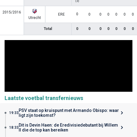
(3)
2015/2016
0
ERE
0
0
0
0
0
0
Utrecht
Total
0
0
0
0
0
0
0
Laatste voetbal transfernieuws
PSV staat op kruispunt met Armando Obispo: waar
19:33
ligt zijn toekomst?
Dit is Devin Haen: de Eredivisiedebutant bij Willem
18:33
II die de top kan bereiken