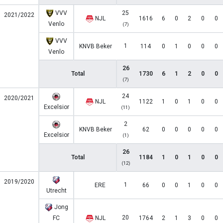
VVV
25
2021/2022
NJL
1616
6
0
2
0
0
Venlo
(7)
VVV
1
KNVB Beker
114
0
1
0
0
0
Venlo
26
Total
1730
6
1
2
0
0
(7)
24
2020/2021
NJL
1122
1
0
1
0
0
Excelsior
(11)
2
KNVB Beker
62
0
0
0
0
0
Excelsior
(1)
26
Total
1184
1
0
1
0
0
(12)
2019/2020
1
ERE
66
0
0
1
0
0
Utrecht
Jong
20
FC
NJL
1764
2
1
3
0
0