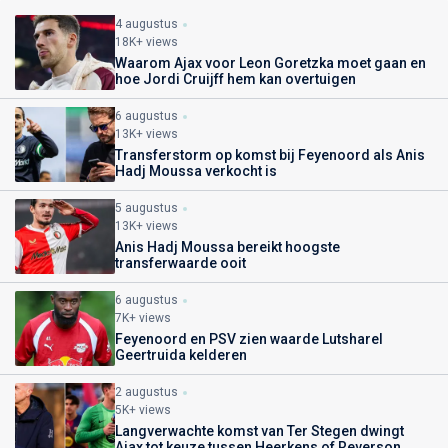
4 augustus
18K+ views
Waarom Ajax voor Leon Goretzka moet gaan en
hoe Jordi Cruijff hem kan overtuigen
6 augustus
13K+ views
Transferstorm op komst bij Feyenoord als Anis
Hadj Moussa verkocht is
5 augustus
13K+ views
Anis Hadj Moussa bereikt hoogste
transferwaarde ooit
6 augustus
7K+ views
Feyenoord en PSV zien waarde Lutsharel
Geertruida kelderen
2 augustus
5K+ views
Langverwachte komst van Ter Stegen dwingt
Ajax tot keuze tussen Heerkens of Reverson