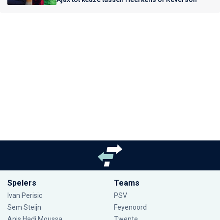
Spelers
Teams
Ivan Perisic
PSV
Sem Steijn
Feyenoord
Anis Hadj Moussa
Twente