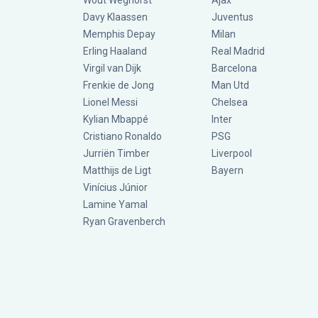
Wout Weghorst
Ajax
Davy Klaassen
Juventus
Memphis Depay
Milan
Erling Haaland
Real Madrid
Virgil van Dijk
Barcelona
Frenkie de Jong
Man Utd
Lionel Messi
Chelsea
Kylian Mbappé
Inter
Cristiano Ronaldo
PSG
Jurriën Timber
Liverpool
Matthijs de Ligt
Bayern
Vinícius Júnior
Lamine Yamal
Ryan Gravenberch