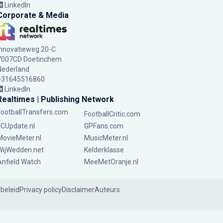
LinkedIn
Corporate & Media
Innovatieweg 20-C
7007CD Doetinchem
Nederland
+31645516860
LinkedIn
Realtimes | Publishing Network
FootballTransfers.com
FootballCritic.com
FCUpdate.nl
GPFans.com
MovieMeter.nl
MusicMeter.nl
WijWedden.net
Kelderklasse
Anfield Watch
MeeMetOranje.nl
ebeleid
Privacy policy
Disclaimer
Auteurs