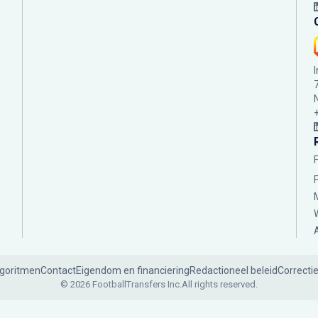
lgoritmen
Contact
Eigendom en financiering
Redactioneel beleid
Correcti
© 2026 FootballTransfers Inc.
All rights reserved.