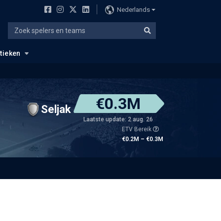
Nederlands
stieken
€0.3M
Seljak
Laatste update: 2 aug. 26
ETV Bereik
€0.2M – €0.3M