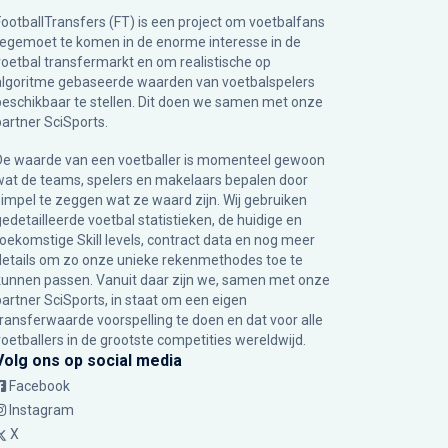
FootballTransfers (FT) is een project om voetbalfans
tegemoet te komen in de enorme interesse in de
voetbal transfermarkt en om realistische op
algoritme gebaseerde waarden van voetbalspelers
beschikbaar te stellen. Dit doen we samen met onze
partner
SciSports
.
De waarde van een voetballer is momenteel gewoon
wat de teams, spelers en makelaars bepalen door
simpel te zeggen wat ze waard zijn. Wij gebruiken
gedetailleerde voetbal statistieken, de huidige en
toekomstige Skill levels, contract data en nog meer
details om zo onze unieke rekenmethodes toe te
kunnen passen. Vanuit daar zijn we, samen met onze
partner SciSports, in staat om een eigen
transferwaarde voorspelling te doen en dat voor alle
voetballers in de grootste competities wereldwijd.
Volg ons op social media
Facebook
Instagram
X