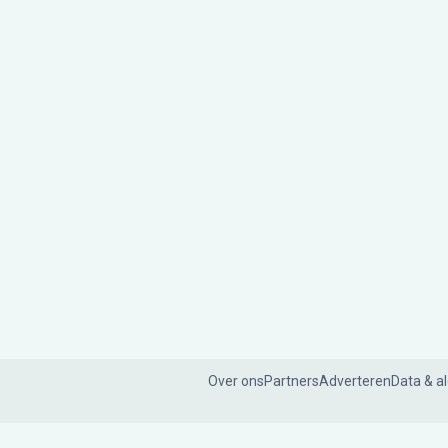
Over ons
Partners
Adverteren
Data & a