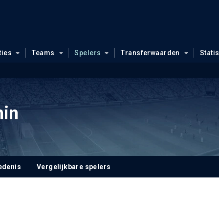
ties
Teams
Spelers
Transferwaarden
Stati
nin
edenis
Vergelijkbare spelers