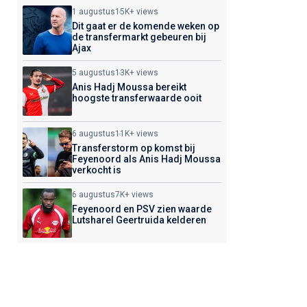
1 augustus
15K+ views
Dit gaat er de komende weken op
de transfermarkt gebeuren bij
Ajax
5 augustus
13K+ views
Anis Hadj Moussa bereikt
hoogste transferwaarde ooit
6 augustus
11K+ views
Transferstorm op komst bij
Feyenoord als Anis Hadj Moussa
verkocht is
6 augustus
7K+ views
Feyenoord en PSV zien waarde
Lutsharel Geertruida kelderen