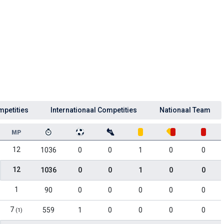
mpetities
Internationaal Competities
Nationaal Team
MP
12
1036
0
0
1
0
0
12
1036
0
0
1
0
0
1
90
0
0
0
0
0
7
559
1
0
0
0
0
(1)