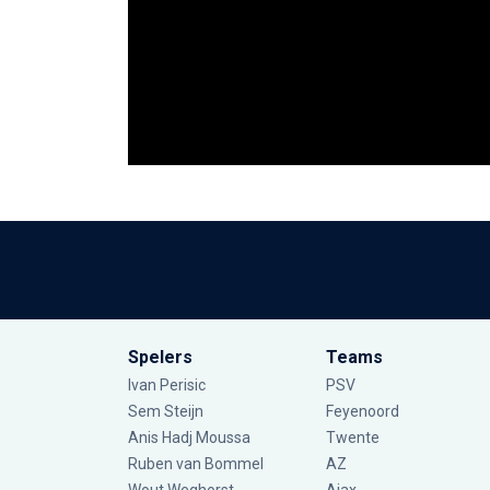
Spelers
Teams
Ivan Perisic
PSV
Sem Steijn
Feyenoord
Anis Hadj Moussa
Twente
Ruben van Bommel
AZ