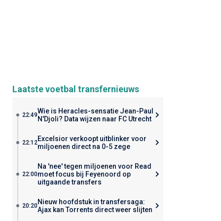
Laatste voetbal transfernieuws
Wie is Heracles-sensatie Jean-Paul
22:49
N'Djoli? Data wijzen naar FC Utrecht
Excelsior verkoopt uitblinker voor
22:12
miljoenen direct na 0-5 zege
Na 'nee' tegen miljoenen voor Read
moet focus bij Feyenoord op
22:00
uitgaande transfers
Nieuw hoofdstuk in transfersaga:
20:20
Ajax kan Torrents direct weer slijten