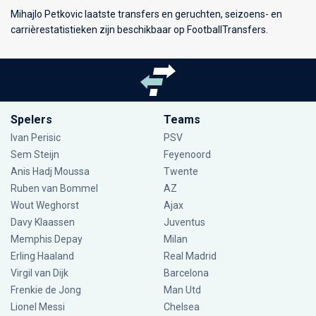
Mihajlo Petkovic laatste transfers en geruchten, seizoens- en
carrièrestatistieken zijn beschikbaar op FootballTransfers.
Spelers
Teams
Ivan Perisic
PSV
Sem Steijn
Feyenoord
Anis Hadj Moussa
Twente
Ruben van Bommel
AZ
Wout Weghorst
Ajax
Davy Klaassen
Juventus
Memphis Depay
Milan
Erling Haaland
Real Madrid
Virgil van Dijk
Barcelona
Frenkie de Jong
Man Utd
Lionel Messi
Chelsea