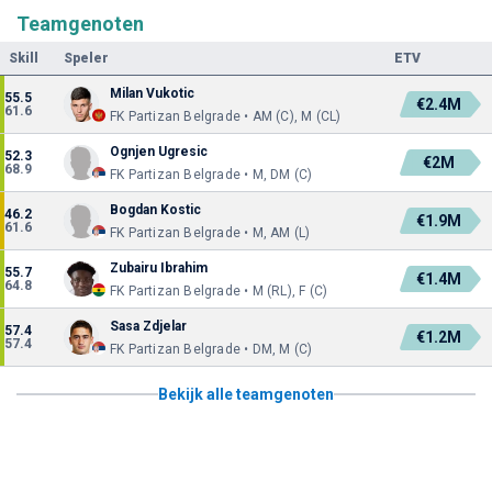
Teamgenoten
Skill
Speler
ETV
Milan Vukotic
55.5
€2.4M
61.6
FK Partizan Belgrade • AM (C), M (CL)
Ognjen Ugresic
52.3
€2M
68.9
FK Partizan Belgrade • M, DM (C)
Bogdan Kostic
46.2
€1.9M
61.6
FK Partizan Belgrade • M, AM (L)
Zubairu Ibrahim
55.7
€1.4M
64.8
FK Partizan Belgrade • M (RL), F (C)
Sasa Zdjelar
57.4
€1.2M
57.4
FK Partizan Belgrade • DM, M (C)
Bekijk alle teamgenoten