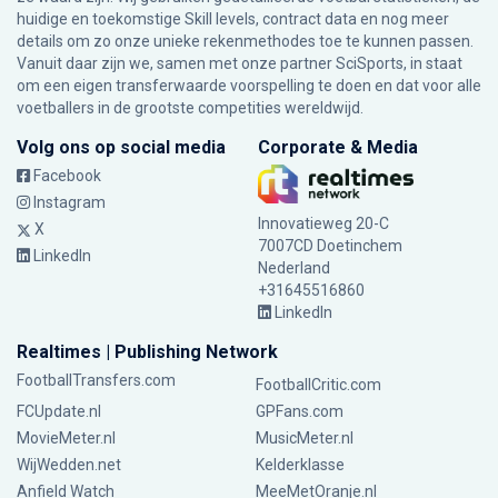
huidige en toekomstige Skill levels, contract data en nog meer
details om zo onze unieke rekenmethodes toe te kunnen passen.
Vanuit daar zijn we, samen met onze partner SciSports, in staat
om een eigen transferwaarde voorspelling te doen en dat voor alle
voetballers in de grootste competities wereldwijd.
Volg ons op social media
Corporate & Media
Facebook
Instagram
Innovatieweg 20-C
X
7007CD Doetinchem
LinkedIn
Nederland
+31645516860
LinkedIn
Realtimes | Publishing Network
FootballTransfers.com
FootballCritic.com
FCUpdate.nl
GPFans.com
MovieMeter.nl
MusicMeter.nl
WijWedden.net
Kelderklasse
Anfield Watch
MeeMetOranje.nl