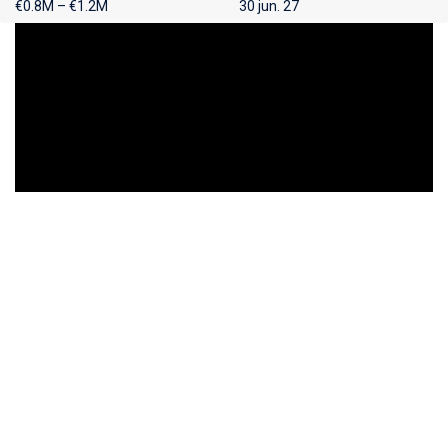
€0.8M – €1.2M
30 jun. 27