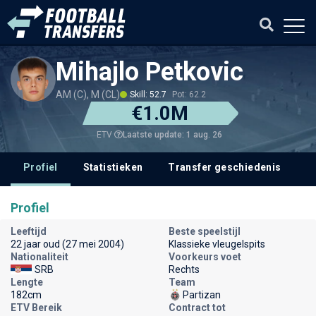
Mihajlo Petkovic
AM (C), M (CL)
Skill: 52.7
Pot: 62.2
€1.0M
Laatste update: 1 aug. 26
ETV
Profiel
Statistieken
Transfer geschiedenis
V
Profiel
Leeftijd
Beste speelstijl
22 jaar oud (27 mei 2004)
Klassieke vleugelspits
Nationaliteit
Voorkeurs voet
SRB
Rechts
Lengte
Team
182cm
Partizan
ETV Bereik
Contract tot