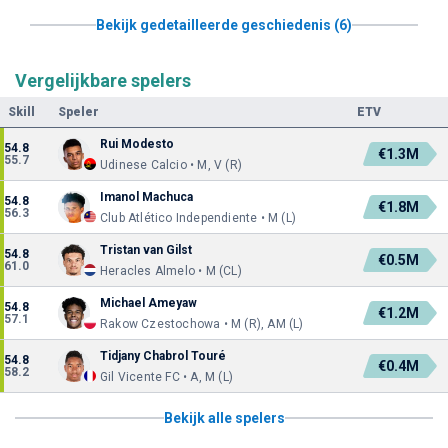
Bekijk gedetailleerde geschiedenis (6)
Vergelijkbare spelers
Skill
Speler
ETV
Rui Modesto
54.8
€1.3M
55.7
Udinese Calcio • M, V (R)
Imanol Machuca
54.8
€1.8M
56.3
Club Atlético Independiente • M (L)
Tristan van Gilst
54.8
€0.5M
61.0
Heracles Almelo • M (CL)
Michael Ameyaw
54.8
€1.2M
57.1
Rakow Czestochowa • M (R), AM (L)
Tidjany Chabrol Touré
54.8
€0.4M
58.2
Gil Vicente FC • A, M (L)
Bekijk alle spelers