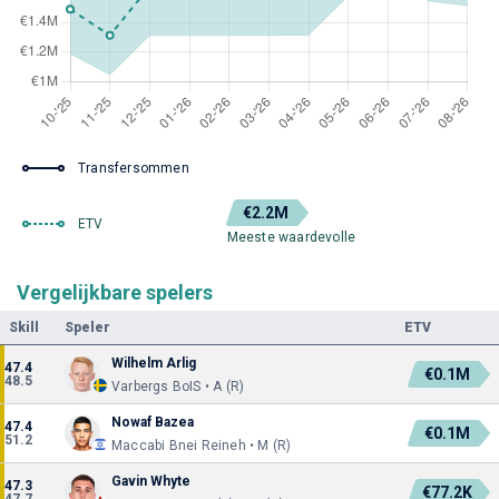
Transfersommen
€2.2M
ETV
Meeste waardevolle
Vergelijkbare spelers
Skill
Speler
ETV
Wilhelm Arlig
47.4
€0.1M
48.5
Varbergs BoIS • A (R)
Nowaf Bazea
47.4
€0.1M
51.2
Maccabi Bnei Reineh • M (R)
Gavin Whyte
47.3
€77.2K
47.7