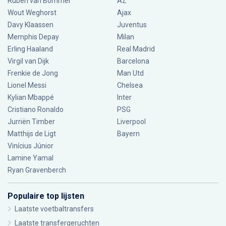
Ruben van Bommel
AZ
Wout Weghorst
Ajax
Davy Klaassen
Juventus
Memphis Depay
Milan
Erling Haaland
Real Madrid
Virgil van Dijk
Barcelona
Frenkie de Jong
Man Utd
Lionel Messi
Chelsea
Kylian Mbappé
Inter
Cristiano Ronaldo
PSG
Jurriën Timber
Liverpool
Matthijs de Ligt
Bayern
Vinícius Júnior
Lamine Yamal
Ryan Gravenberch
Populaire top lijsten
Laatste voetbaltransfers
Laatste transfergeruchten