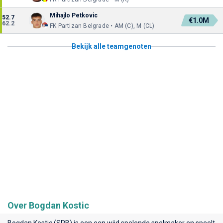
Mihajlo Petkovic
52.7
€1.0M
62.2
FK Partizan Belgrade • AM (C), M (CL)
Bekijk alle teamgenoten
Over Bogdan Kostic
Bogdan Kostic (SRB) is een een wijd spelende spelmaker en speelt