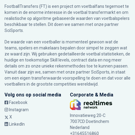
FootballTransfers (FT) is een project om voetbalfans tegemoet te
komen in de enorme interesse in de voetbal transfermarkt en om
realistische op algoritme gebaseerde waarden van voetbalspelers
beschikbaar te stellen. Dit doen we samen met onze partner
SciSports
.
De waarde van een voetballer is momenteel gewoon wat de
teams, spelers en makelaars bepalen door simpel te zeggen wat
ze waard zijn. Wij gebruiken gedetailleerde voetbal statistieken, de
huidige en toekomstige Skill levels, contract data en nog meer
details om zo onze unieke rekenmethodes toe te kunnen passen.
Vanuit daar zijn we, samen met onze partner SciSports, in staat
om een eigen transferwaarde voorspelling te doen en dat voor alle
voetballers in de grootste competities wereldwijd.
Volg ons op social media
Corporate & Media
Facebook
Instagram
Innovatieweg 20-C
X
7007CD Doetinchem
LinkedIn
Nederland
+31645516860