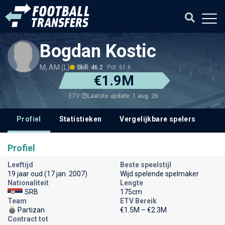
Bogdan Kostic
M, AM (L)
Skill: 46.2
Pot: 61.6
€1.9M
Laatste update: 1 aug. 26
ETV
Profiel
Statistieken
Vergelijkbare spelers
Profiel
Leeftijd
Beste speelstijl
19 jaar oud (17 jan. 2007)
Wijd spelende spelmaker
Nationaliteit
Lengte
SRB
175cm
Team
ETV Bereik
Partizan
€1.5M – €2.3M
Contract tot