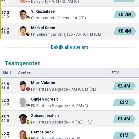
Derry City • A, M (R), AM (C)
Y. Riazantsev
47.3
€0.2M
54.5
Chornomorets Odessa • A (CR)
Madzid Sosic
47.2
€0.4M
58.5
FK Zeljeznicar Sarajevo • AM (C), M (CL)
Bekijk alle spelers
Teamgenoten
Skill
Speler
ETV
Milan Vukotic
55.5
€2.4M
61.6
FK Partizan Belgrade • AM (C), M (CL)
Ognjen Ugresic
52.3
€2M
68.9
FK Partizan Belgrade • M, DM (C)
Zubairu Ibrahim
55.7
€1.4M
64.8
FK Partizan Belgrade • M (RL), F (C)
Demba Seck
56.2
€1M
59.7
FK Partizan Belgrade • M (R)