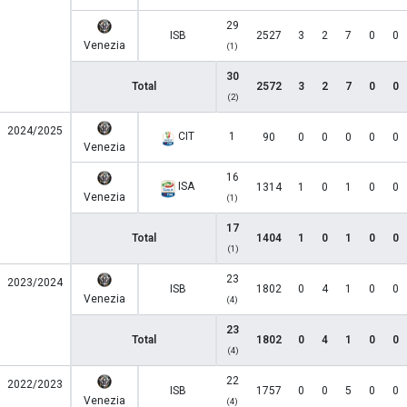
29
ISB
2527
3
2
7
0
0
Venezia
(1)
30
Total
2572
3
2
7
0
0
(2)
2024/2025
CIT
1
90
0
0
0
0
0
Venezia
16
ISA
1314
1
0
1
0
0
Venezia
(1)
17
Total
1404
1
0
1
0
0
(1)
23
2023/2024
ISB
1802
0
4
1
0
0
Venezia
(4)
23
Total
1802
0
4
1
0
0
(4)
22
2022/2023
ISB
1757
0
0
5
0
0
Venezia
(4)