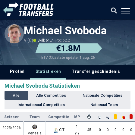
Michael Svoboda
V (C)
Skill: 61.7
Pot: 62.2
€1.8M
Laatste update: 1 aug. 26
ETV
Profiel
Statistieken
Transfer geschiedenis
V
Michael Svoboda Statistieken
Alle
Alle Competities
Nationale Competities
Internationaal Competities
Nationaal Team
Seizoen
Team
Competitie
MP
1
2025/2026
CIT
45
0
0
0
0
0
Venezia
(1)