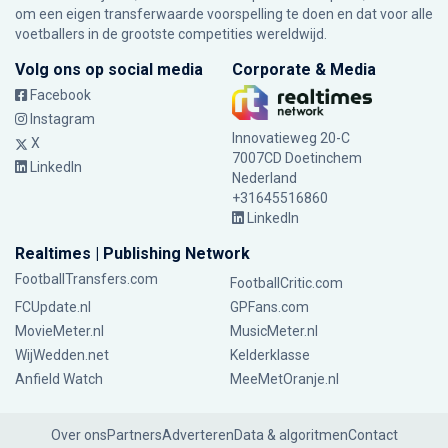
om een eigen transferwaarde voorspelling te doen en dat voor alle
voetballers in de grootste competities wereldwijd.
Volg ons op social media
Corporate & Media
Facebook
Instagram
Innovatieweg 20-C
X
7007CD Doetinchem
LinkedIn
Nederland
+31645516860
LinkedIn
Realtimes | Publishing Network
FootballTransfers.com
FootballCritic.com
FCUpdate.nl
GPFans.com
MovieMeter.nl
MusicMeter.nl
WijWedden.net
Kelderklasse
Anfield Watch
MeeMetOranje.nl
Over ons
Partners
Adverteren
Data & algoritmen
Contact