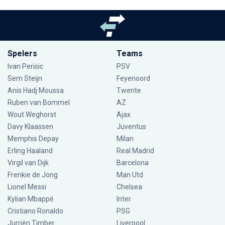
Spelers
Teams
Ivan Perisic
PSV
Sem Steijn
Feyenoord
Anis Hadj Moussa
Twente
Ruben van Bommel
AZ
Wout Weghorst
Ajax
Davy Klaassen
Juventus
Memphis Depay
Milan
Erling Haaland
Real Madrid
Virgil van Dijk
Barcelona
Frenkie de Jong
Man Utd
Lionel Messi
Chelsea
Kylian Mbappé
Inter
Cristiano Ronaldo
PSG
Jurriën Timber
Liverpool