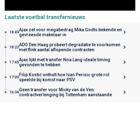
Laatste voetbal transfernieuws
Ajax zet voor megabedrag Mika Godts bekende en
18:49
gevreesde makelaar in
ADO Den Haag probeert degradatie te voorkomen
18:23
met flink aantal aflopende contracten
Ajax lijkt met transfer Noa Lang ideale timing
17:45
gevonden te hebben
Filip Kostić onthult hoe Ivan Perisic grote rol
17:09
speelde bij komst naar PSV
Geen transfer voor Micky van de Ven:
16:34
contractverlenging bij Tottenham aanstaande