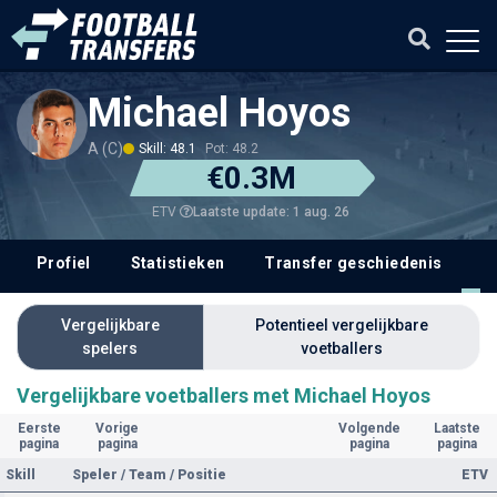
Michael Hoyos
A (C)
Skill: 48.1
Pot: 48.2
€0.3M
Laatste update: 1 aug. 26
ETV
Profiel
Statistieken
Transfer geschiedenis
V
Vergelijkbare
Potentieel vergelijkbare
spelers
voetballers
Vergelijkbare voetballers met Michael Hoyos
Eerste
Vorige
Volgende
Laatste
pagina
pagina
pagina
pagina
Skill
Speler / Team / Positie
ETV