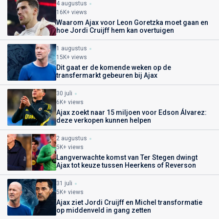
4 augustus
16K+ views
Waarom Ajax voor Leon Goretzka moet gaan en
hoe Jordi Cruijff hem kan overtuigen
1 augustus
15K+ views
Dit gaat er de komende weken op de
transfermarkt gebeuren bij Ajax
30 juli
6K+ views
Ajax zoekt naar 15 miljoen voor Edson Álvarez:
deze verkopen kunnen helpen
2 augustus
5K+ views
Langverwachte komst van Ter Stegen dwingt
Ajax tot keuze tussen Heerkens of Reverson
31 juli
5K+ views
Ajax ziet Jordi Cruijff en Michel transformatie
op middenveld in gang zetten