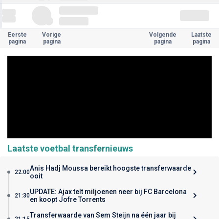
Eerste
Vorige
Volgende
Laatste
pagina
pagina
pagina
pagina
Laatste voetbal transfernieuws
Anis Hadj Moussa bereikt hoogste transferwaarde
22:00
ooit
UPDATE: Ajax telt miljoenen neer bij FC Barcelona
21:30
en koopt Jofre Torrents
Transferwaarde van Sem Steijn na één jaar bij
21:15