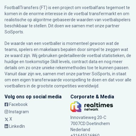
FootballTransfers (FT) is een project om voetbalfans tegemoet te
komen in de enorme interesse in de voetbal transfermarkt en om
realistische op algoritme gebaseerde waarden van voetbalspelers
beschikbaar te stellen. Dit doen we samen met onze partner
SciSports
.
De waarde van een voetballer is momenteel gewoon wat de
teams, spelers en makelaars bepalen door simpel te zeggen wat
ze waard zijn. Wij gebruiken gedetailleerde voetbal statistieken, de
huidige en toekomstige Skill levels, contract data en nog meer
details om zo onze unieke rekenmethodes toe te kunnen passen.
Vanuit daar zijn we, samen met onze partner SciSports, in staat
om een eigen transferwaarde voorspelling te doen en dat voor alle
voetballers in de grootste competities wereldwijd.
Volg ons op social media
Corporate & Media
Facebook
Instagram
Innovatieweg 20-C
X
7007CD Doetinchem
LinkedIn
Nederland
+31645516860