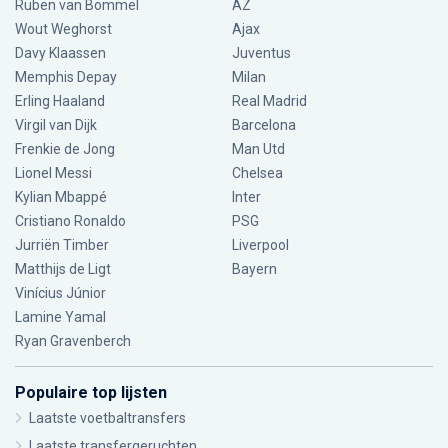
Ruben van Bommel
AZ
Wout Weghorst
Ajax
Davy Klaassen
Juventus
Memphis Depay
Milan
Erling Haaland
Real Madrid
Virgil van Dijk
Barcelona
Frenkie de Jong
Man Utd
Lionel Messi
Chelsea
Kylian Mbappé
Inter
Cristiano Ronaldo
PSG
Jurriën Timber
Liverpool
Matthijs de Ligt
Bayern
Vinícius Júnior
Lamine Yamal
Ryan Gravenberch
Populaire top lijsten
Laatste voetbaltransfers
Laatste transfergeruchten