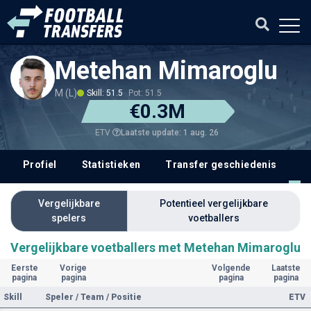
Metehan Mimaroglu
M (L)
Skill: 51.5
Pot: 51.5
€0.3M
Laatste update: 1 aug. 26
ETV
Profiel
Statistieken
Transfer geschiedenis
V
Vergelijkbare
Potentieel vergelijkbare
spelers
voetballers
Vergelijkbare voetballers met Metehan Mimaroglu
Eerste
Vorige
Volgende
Laatste
pagina
pagina
pagina
pagina
Skill
Speler / Team / Positie
ETV