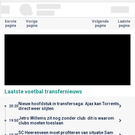
Eerste
Vorige
Volgende
Laatste
pagina
pagina
pagina
pagina
Laatste voetbal transfernieuws
Nieuw hoofdstuk in transfersaga: Ajax kan Torrents
20:20
direct weer slijten
Jetro Willems zit nog zonder club: dit is waarom
19:50
clubs moeten toeslaan
SC Heerenveen moet profiteren van situatie Sam
19:25