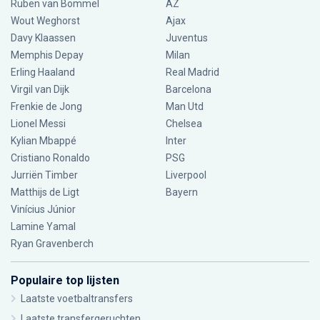
Ruben van Bommel
AZ
Wout Weghorst
Ajax
Davy Klaassen
Juventus
Memphis Depay
Milan
Erling Haaland
Real Madrid
Virgil van Dijk
Barcelona
Frenkie de Jong
Man Utd
Lionel Messi
Chelsea
Kylian Mbappé
Inter
Cristiano Ronaldo
PSG
Jurriën Timber
Liverpool
Matthijs de Ligt
Bayern
Vinícius Júnior
Lamine Yamal
Ryan Gravenberch
Populaire top lijsten
Laatste voetbaltransfers
Laatste transfergeruchten