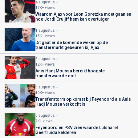
4 augustus
17K+ views
Waarom Ajax voor Leon Goretzka moet gaan en
hoe Jordi Cruijff hem kan overtuigen
1 augustus
15K+ views
Dit gaat er de komende weken op de
transfermarkt gebeuren bij Ajax
5 augustus
12K+ views
Anis Hadj Moussa bereikt hoogste
transferwaarde ooit
6 augustus
10K+ views
Transferstorm op komst bij Feyenoord als Anis
Hadj Moussa verkocht is
6 augustus
7K+ views
Feyenoord en PSV zien waarde Lutsharel
Geertruida kelderen