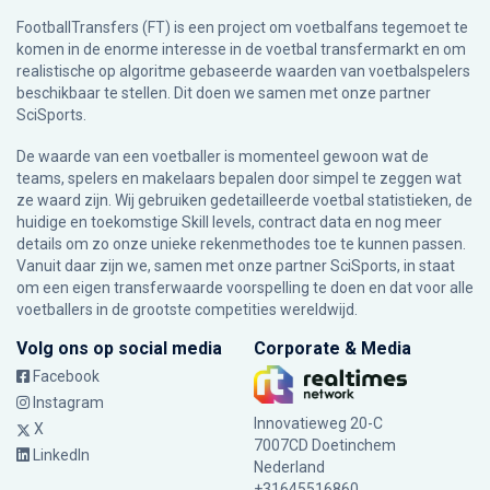
FootballTransfers (FT) is een project om voetbalfans tegemoet te
komen in de enorme interesse in de voetbal transfermarkt en om
realistische op algoritme gebaseerde waarden van voetbalspelers
beschikbaar te stellen. Dit doen we samen met onze partner
SciSports
.
De waarde van een voetballer is momenteel gewoon wat de
teams, spelers en makelaars bepalen door simpel te zeggen wat
ze waard zijn. Wij gebruiken gedetailleerde voetbal statistieken, de
huidige en toekomstige Skill levels, contract data en nog meer
details om zo onze unieke rekenmethodes toe te kunnen passen.
Vanuit daar zijn we, samen met onze partner SciSports, in staat
om een eigen transferwaarde voorspelling te doen en dat voor alle
voetballers in de grootste competities wereldwijd.
Volg ons op social media
Corporate & Media
Facebook
Instagram
Innovatieweg 20-C
X
7007CD Doetinchem
LinkedIn
Nederland
+31645516860