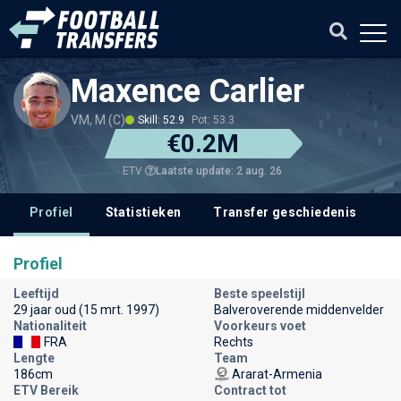
Maxence Carlier
VM, M (C)
Skill: 52.9
Pot: 53.3
€0.2M
Laatste update: 2 aug. 26
ETV
Profiel
Statistieken
Transfer geschiedenis
V
Profiel
Leeftijd
Beste speelstijl
29 jaar oud (15 mrt. 1997)
Balveroverende middenvelder
Nationaliteit
Voorkeurs voet
FRA
Rechts
Lengte
Team
186cm
Ararat-Armenia
ETV Bereik
Contract tot