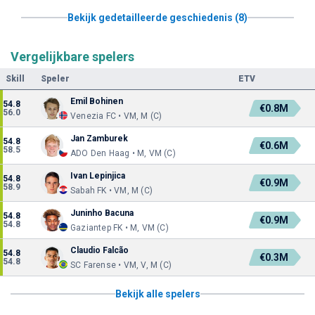
Bekijk gedetailleerde geschiedenis (8)
Vergelijkbare spelers
Skill
Speler
ETV
Emil Bohinen
54.8
€0.8M
56.0
Venezia FC • VM, M (C)
Jan Zamburek
54.8
€0.6M
58.5
ADO Den Haag • M, VM (C)
Ivan Lepinjica
54.8
€0.9M
58.9
Sabah FK • VM, M (C)
Juninho Bacuna
54.8
€0.9M
54.8
Gaziantep FK • M, VM (C)
Claudio Falcão
54.8
€0.3M
54.8
SC Farense • VM, V, M (C)
Bekijk alle spelers