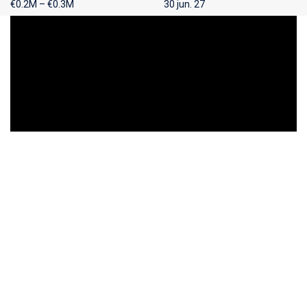
€0.2M – €0.3M
30 jun. 27