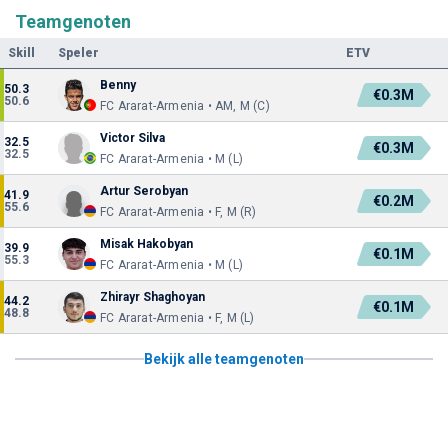
Teamgenoten
Skill
Speler
ETV
Benny
50.3
€0.3M
50.6
FC Ararat-Armenia • AM, M (C)
Victor Silva
32.5
€0.3M
32.5
FC Ararat-Armenia • M (L)
Artur Serobyan
41.9
€0.2M
55.6
FC Ararat-Armenia • F, M (R)
Misak Hakobyan
39.9
€0.1M
55.3
FC Ararat-Armenia • M (L)
Zhirayr Shaghoyan
44.2
€0.1M
48.8
FC Ararat-Armenia • F, M (L)
Bekijk alle teamgenoten