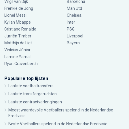
Virgil van Dijk
Barcelona
Frenkie de Jong
Man Utd
Lionel Messi
Chelsea
Kylian Mbappé
Inter
Cristiano Ronaldo
PSG
Jurriën Timber
Liverpool
Matthijs de Ligt
Bayern
Vinícius Júnior
Lamine Yamal
Ryan Gravenberch
Populaire top lijsten
Laatste voetbaltransfers
Laatste transfergeruchten
Laatste contractverlengingen
Meest waardevolle Voetballers spelend in de Nederlandse
Eredivisie
Beste Voetballers spelend in de Nederlandse Eredivisie