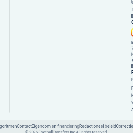
lgoritmen
Contact
Eigendom en financiering
Redactioneel beleid
Correcti
© 2026 FootballTransfers Inc.
All rights reserved.