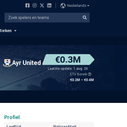
Nederlands
stieken
€0.3M
Ayr United
Laatste update: 1 aug. 26
ETV Bereik
€0.2M – €0.4M
Profiel
Leeftijd
Nationaliteit