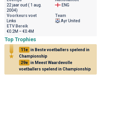
22 jaar oud ( 1 aug.
ENG
2004)
Voorkeurs voet
Team
Links
Ayr United
ETV Bereik
€0.2M – €0.4M
Top Trophies
11e
in Beste voetballers spelend in
Championship
29e
in Meest Waardevolle
voetballers spelend in Championship