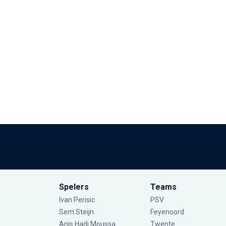
Spelers
Teams
Ivan Perisic
PSV
Sem Steijn
Feyenoord
Anis Hadj Moussa
Twente