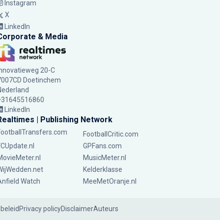
Instagram
X
LinkedIn
Corporate & Media
Innovatieweg 20-C
7007CD Doetinchem
Nederland
+31645516860
LinkedIn
Realtimes | Publishing Network
FootballTransfers.com
FootballCritic.com
FCUpdate.nl
GPFans.com
MovieMeter.nl
MusicMeter.nl
WijWedden.net
Kelderklasse
Anfield Watch
MeeMetOranje.nl
ebeleid
Privacy policy
Disclaimer
Auteurs