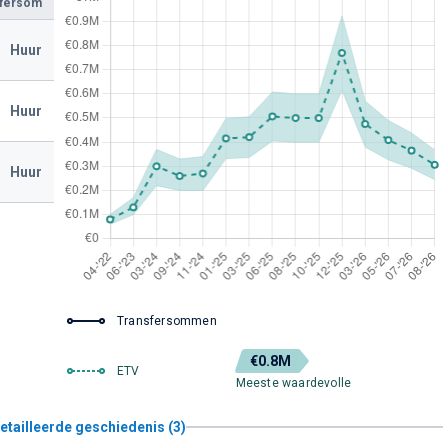
sfersom
Huur
Huur
Huur
Transfersommen
€0.8M
ETV
Meeste waardevolle
etailleerde geschiedenis (3)