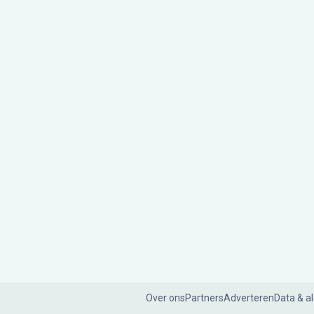
Over ons
Partners
Adverteren
Data & a