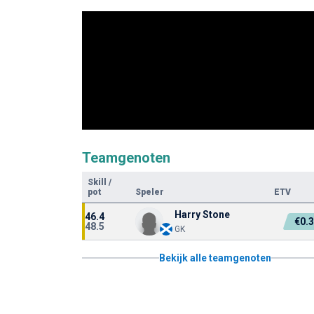
Teamgenoten
Skill
/
pot
Speler
ETV
Harry Stone
46.4
€0.
48.5
GK
Bekijk alle teamgenoten