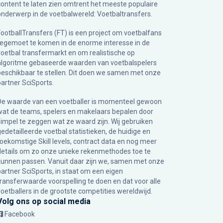
content te laten zien omtrent het meeste populaire
onderwerp in de voetbalwereld: Voetbaltransfers.
FootballTransfers (FT) is een project om voetbalfans
tegemoet te komen in de enorme interesse in de
voetbal transfermarkt en om realistische op
algoritme gebaseerde waarden van voetbalspelers
beschikbaar te stellen. Dit doen we samen met onze
partner
SciSports
.
De waarde van een voetballer is momenteel gewoon
wat de teams, spelers en makelaars bepalen door
simpel te zeggen wat ze waard zijn. Wij gebruiken
gedetailleerde voetbal statistieken, de huidige en
toekomstige Skill levels, contract data en nog meer
details om zo onze unieke rekenmethodes toe te
kunnen passen. Vanuit daar zijn we, samen met onze
partner SciSports, in staat om een eigen
transferwaarde voorspelling te doen en dat voor alle
voetballers in de grootste competities wereldwijd.
Volg ons op social media
Facebook