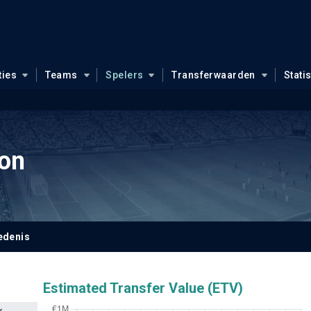
ties
Teams
Spelers
Transferwaarden
Stati
on
edenis
Estimated Transfer Value (ETV)