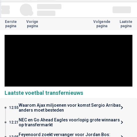
Eerste
Vorige
Volgende
Laatste
pagina
pagina
pagina
pagina
Laatste voetbal transfernieuws
Waarom Ajax miljoenen voor komst Sergio Arribas
12:55
anders moet besteden
NEC en Go Ahead Eagles voorlopig grote winnaars
12:21
op transfermarkt
Feyenoord zoekt vervanger voor Jordan Bos:
12:05