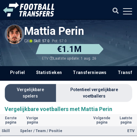
Mattia Perin
GK
Skill: 57.0
Pot: 57.0
€1.1M
Laatste update: 1 aug. 26
ETV
Profiel
Statistieken
Transfernieuws
Transfer
Vergelijkbare
Potentieel vergelijkbare
spelers
voetballers
Vergelijkbare voetballers met Mattia Perin
Eerste
Vorige
Volgende
Laatste
pagina
pagina
pagina
pagina
Skill
Speler / Team / Positie
ETV