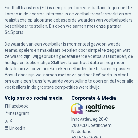
FootballTransfers (FT) is een project om voetbalfans tegemoet te
komen in de enorme interesse in de voetbal transfermarkt en om
realistische op algoritme gebaseerde waarden van voetbalspelers
beschikbaar te stellen. Dit doen we samen met onze partner
SciSports
.
De waarde van een voetballer is momenteel gewoon wat de
teams, spelers en makelaars bepalen door simpel te zeggen wat
ze waard zijn. Wij gebruiken gedetailleerde voetbal statistieken, de
huidige en toekomstige Skill levels, contract data en nog meer
details om zo onze unieke rekenmethodes toe te kunnen passen.
Vanuit daar zijn we, samen met onze partner SciSports, in staat
om een eigen transferwaarde voorspelling te doen en dat voor alle
voetballers in de grootste competities wereldwijd.
Volg ons op social media
Corporate & Media
Facebook
Instagram
Innovatieweg 20-C
X
7007CD Doetinchem
LinkedIn
Nederland
+31645516860