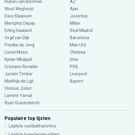
Ruben van Bommel
AZ
Wout Weghorst
Ajax
Davy Klaassen
Juventus
Memphis Depay
Milan
Erling Haaland
Real Madrid
Virgil van Dijk
Barcelona
Frenkie de Jong
Man Utd
Lionel Messi
Chelsea
Kylian Mbappé
Inter
Cristiano Ronaldo
PSG
Jurriën Timber
Liverpool
Matthijs de Ligt
Bayern
Vinícius Júnior
Lamine Yamal
Ryan Gravenberch
Populaire top lijsten
Laatste voetbaltransfers
Laatste transfergeruchten