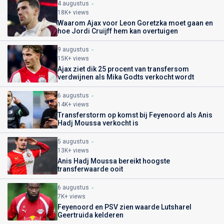
4 augustus
18K+ views
Waarom Ajax voor Leon Goretzka moet gaan en
hoe Jordi Cruijff hem kan overtuigen
9 augustus
15K+ views
Ajax ziet dik 25 procent van transfersom
verdwijnen als Mika Godts verkocht wordt
6 augustus
14K+ views
Transferstorm op komst bij Feyenoord als Anis
Hadj Moussa verkocht is
5 augustus
13K+ views
Anis Hadj Moussa bereikt hoogste
transferwaarde ooit
6 augustus
7K+ views
Feyenoord en PSV zien waarde Lutsharel
Geertruida kelderen