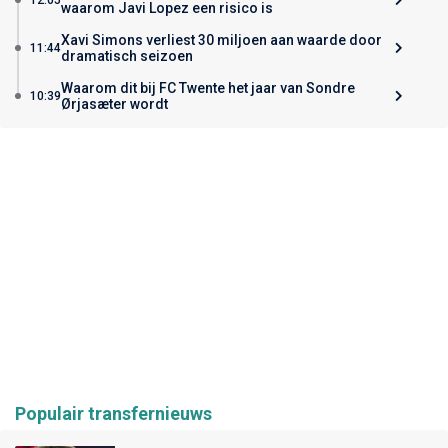
waarom Javi Lopez een risico is
Xavi Simons verliest 30 miljoen aan waarde door
11:44
dramatisch seizoen
Waarom dit bij FC Twente het jaar van Sondre
10:39
Ørjasæter wordt
Populair transfernieuws