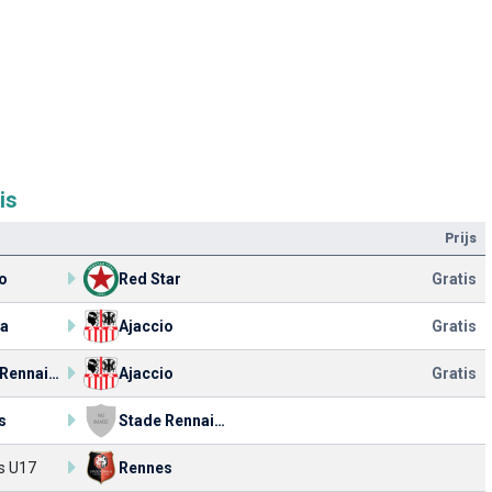
is
Prijs
o
Red Star
Gratis
ia
Ajaccio
Gratis
Stade Rennais FC II
Ajaccio
Gratis
s
Stade Rennais FC II
s U17
Rennes