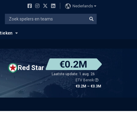
Nederlands
stieken
€0.2M
Red Star
Laatste update: 1 aug. 26
ETV Bereik
€0.2M – €0.3M