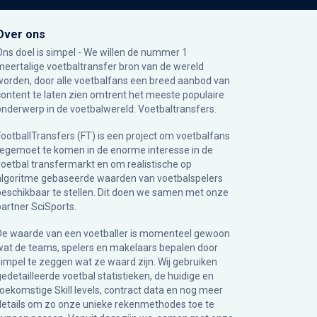
Over ons
Ons doel is simpel - We willen de nummer 1
meertalige voetbaltransfer bron van de wereld
worden, door alle voetbalfans een breed aanbod van
content te laten zien omtrent het meeste populaire
onderwerp in de voetbalwereld: Voetbaltransfers.
FootballTransfers (FT) is een project om voetbalfans
tegemoet te komen in de enorme interesse in de
voetbal transfermarkt en om realistische op
algoritme gebaseerde waarden van voetbalspelers
beschikbaar te stellen. Dit doen we samen met onze
partner
SciSports
.
De waarde van een voetballer is momenteel gewoon
wat de teams, spelers en makelaars bepalen door
simpel te zeggen wat ze waard zijn. Wij gebruiken
gedetailleerde voetbal statistieken, de huidige en
toekomstige Skill levels, contract data en nog meer
details om zo onze unieke rekenmethodes toe te