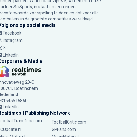
kunnen passen. Vanuit daar zijn we, samen met onze
partner SciSports, in staat om een eigen
transferwaarde voorspelling te doen en dat voor alle
voetballers in de grootste competities wereldwijd.
Volg ons op social media
Facebook
Instagram
X
LinkedIn
Corporate & Media
Innovatieweg 20-C
7007CD Doetinchem
Nederland
+31645516860
LinkedIn
Realtimes | Publishing Network
FootballTransfers.com
FootballCritic.com
FCUpdate.nl
GPFans.com
MovieMeter.nl
MusicMeter.nl