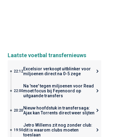
Laatste voetbal transfernieuws
Excelsior verkoopt uitblinker voor
22:12
miljoenen direct na 0-5 zege
Na 'nee' tegen miljoenen voor Read
moet focus bij Feyenoord op
22:00
uitgaande transfers
Nieuw hoofdstuk in transfersaga:
20:20
Ajax kan Torrents direct weer slijten
Jetro Willems zit nog zonder club:
dit is waarom clubs moeten
19:50
toeslaan