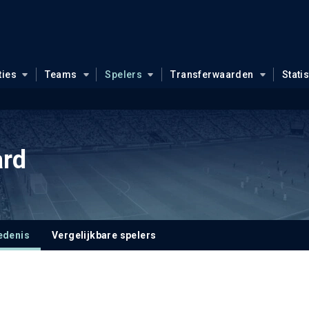
ties
Teams
Spelers
Transferwaarden
Stati
ard
edenis
Vergelijkbare spelers