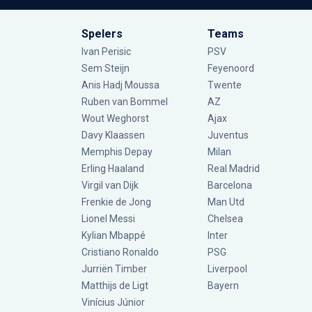
Spelers
Teams
Ivan Perisic
PSV
Sem Steijn
Feyenoord
Anis Hadj Moussa
Twente
Ruben van Bommel
AZ
Wout Weghorst
Ajax
Davy Klaassen
Juventus
Memphis Depay
Milan
Erling Haaland
Real Madrid
Virgil van Dijk
Barcelona
Frenkie de Jong
Man Utd
Lionel Messi
Chelsea
Kylian Mbappé
Inter
Cristiano Ronaldo
PSG
Jurriën Timber
Liverpool
Matthijs de Ligt
Bayern
Vinícius Júnior