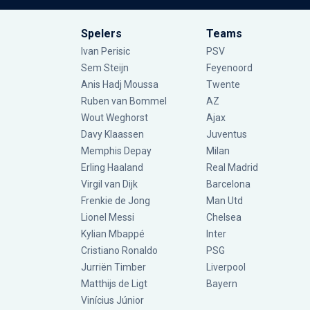
Spelers
Teams
Ivan Perisic
PSV
Sem Steijn
Feyenoord
Anis Hadj Moussa
Twente
Ruben van Bommel
AZ
Wout Weghorst
Ajax
Davy Klaassen
Juventus
Memphis Depay
Milan
Erling Haaland
Real Madrid
Virgil van Dijk
Barcelona
Frenkie de Jong
Man Utd
Lionel Messi
Chelsea
Kylian Mbappé
Inter
Cristiano Ronaldo
PSG
Jurriën Timber
Liverpool
Matthijs de Ligt
Bayern
Vinícius Júnior