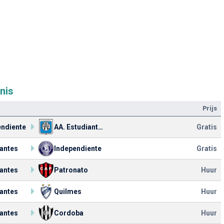
nis
Prijs
endiente
AA. Estudiantes
Gratis
iantes
Independiente
Gratis
iantes
Patronato
Huur
iantes
Quilmes
Huur
iantes
Cordoba
Huur