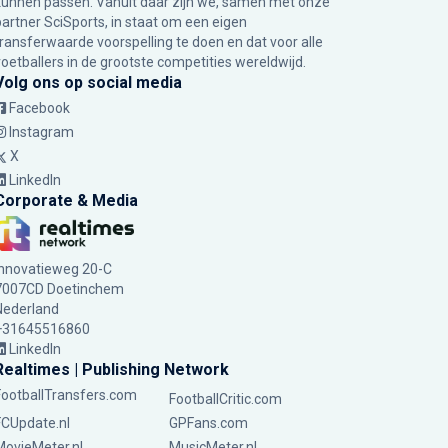
kunnen passen. Vanuit daar zijn we, samen met onze
partner SciSports, in staat om een eigen
transferwaarde voorspelling te doen en dat voor alle
voetballers in de grootste competities wereldwijd.
Volg ons op social media
Facebook
Instagram
X
LinkedIn
Corporate & Media
Innovatieweg 20-C
7007CD Doetinchem
Nederland
+31645516860
LinkedIn
Realtimes | Publishing Network
FootballTransfers.com
FootballCritic.com
FCUpdate.nl
GPFans.com
MovieMeter.nl
MusicMeter.nl