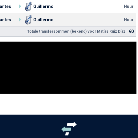
iantes
Guillermo
Huur
iantes
Guillermo
Huur
€0
Totale transfersommen (bekend) voor Matías Ruiz Díaz: