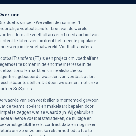
Over ons
Ons doel is simpel - We willen de nummer 1
meertalige voetbaltransfer bron van de wereld
worden, door alle voetbalfans een breed aanbod van
content te laten zien omtrent het meeste populaire
onderwerp in de voetbalwereld: Voetbaltransfers.
FootballTransfers (FT) is een project om voetbalfans
tegemoet te komen in de enorme interesse in de
voetbal transfermarkt en om realistische op
algoritme gebaseerde waarden van voetbalspelers
beschikbaar te stellen. Dit doen we samen met onze
partner
SciSports
.
De waarde van een voetballer is momenteel gewoon
wat de teams, spelers en makelaars bepalen door
simpel te zeggen wat ze waard zijn. Wij gebruiken
gedetailleerde voetbal statistieken, de huidige en
toekomstige Skill levels, contract data en nog meer
details om zo onze unieke rekenmethodes toe te