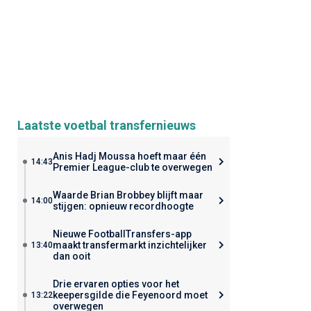
Laatste voetbal transfernieuws
Anis Hadj Moussa hoeft maar één
14:43
Premier League-club te overwegen
Waarde Brian Brobbey blijft maar
14:00
stijgen: opnieuw recordhoogte
Nieuwe FootballTransfers-app
maakt transfermarkt inzichtelijker
13:40
dan ooit
Drie ervaren opties voor het
keepersgilde die Feyenoord moet
13:22
overwegen