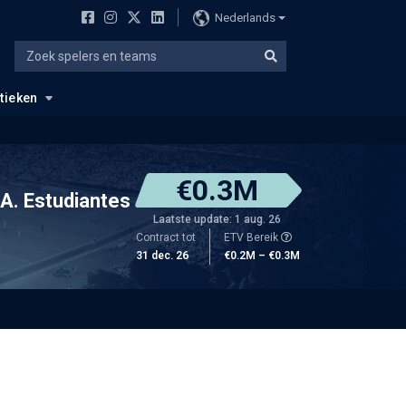
Nederlands
stieken
€0.3M
A. Estudiantes
Laatste update: 1 aug. 26
Contract tot
ETV Bereik
31 dec. 26
€0.2M – €0.3M