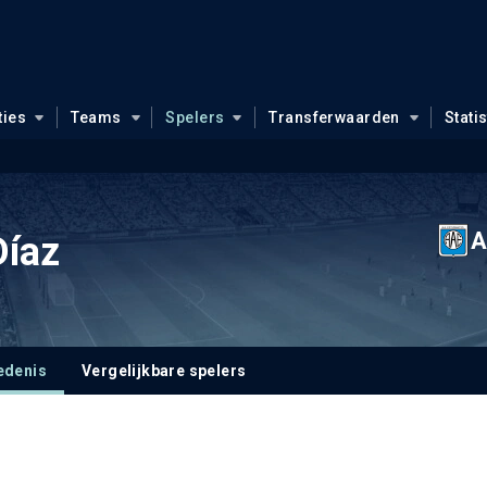
ties
Teams
Spelers
Transferwaarden
Stati
A
Díaz
edenis
Vergelijkbare spelers