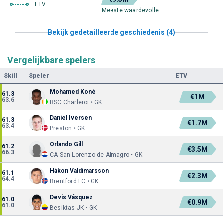
ETV
Meeste waardevolle
Bekijk gedetailleerde geschiedenis (4)
Vergelijkbare spelers
Skill
Speler
ETV
Mohamed Koné
61.3
€1M
63.6
RSC Charleroi • GK
Daniel Iversen
61.3
€1.7M
63.4
Preston • GK
Orlando Gill
61.2
€3.5M
66.3
CA San Lorenzo de Almagro • GK
Hákon Valdimarsson
61.1
€2.3M
64.4
Brentford FC • GK
Devis Vásquez
61.0
€0.9M
61.0
Besiktas JK • GK