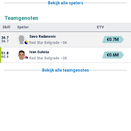
Bekijk alle spelers
Teamgenoten
Skill
Speler
ETV
Savo Radanovic
36.7
€0.7M
36.7
Red Star Belgrade • GK
Ivan Guteša
51.8
€0.6M
60.4
Red Star Belgrade • GK
Bekijk alle teamgenoten