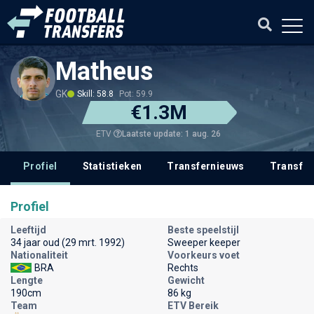
Matheus
GK
Skill: 58.8
Pot: 59.9
€1.3M
Laatste update: 1 aug. 26
ETV
Profiel
Statistieken
Transfernieuws
Transfer
Profiel
Leeftijd
Beste speelstijl
34 jaar oud (29 mrt. 1992)
Sweeper keeper
Nationaliteit
Voorkeurs voet
BRA
Rechts
Lengte
Gewicht
190cm
86 kg
Team
ETV Bereik