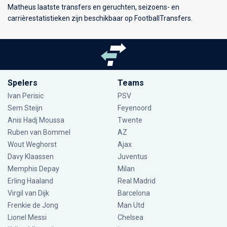
Matheus laatste transfers en geruchten, seizoens- en
carrièrestatistieken zijn beschikbaar op FootballTransfers.
Spelers
Teams
Ivan Perisic
PSV
Sem Steijn
Feyenoord
Anis Hadj Moussa
Twente
Ruben van Bommel
AZ
Wout Weghorst
Ajax
Davy Klaassen
Juventus
Memphis Depay
Milan
Erling Haaland
Real Madrid
Virgil van Dijk
Barcelona
Frenkie de Jong
Man Utd
Lionel Messi
Chelsea