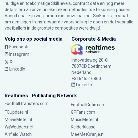
huidige en toekomstige Skill levels, contract data en nog meer
details om zo onze unieke rekenmethodes toe te kunnen passen.
Vanuit daar zijn we, samen met onze partner SciSports, in staat
om een eigen transferwaarde voorspelling te doen en dat voor alle
voetballers in de grootste competities wereldwijd.
Volg ons op social media
Corporate & Media
Facebook
Instagram
Innovatieweg 20-C
X
7007CD Doetinchem
LinkedIn
Nederland
+31645516860
LinkedIn
Realtimes | Publishing Network
FootballTransfers.com
FootballCritic.com
FCUpdate.nl
GPFans.com
MovieMeter.nl
MusicMeter.nl
WijWedden.net
Kelderklasse
Anfield Watch
MeeMetOranje.nl