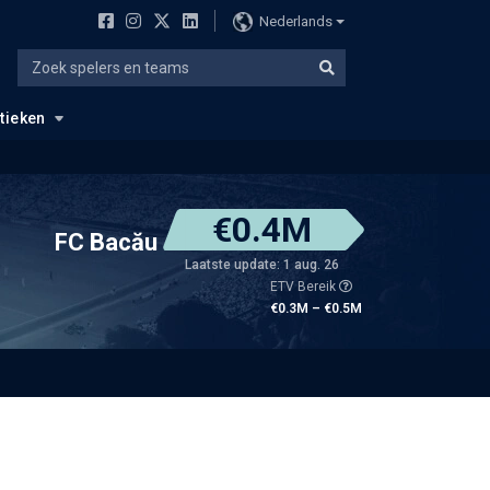
Nederlands
stieken
€0.4M
FC Bacău
Laatste update: 1 aug. 26
ETV Bereik
€0.3M – €0.5M