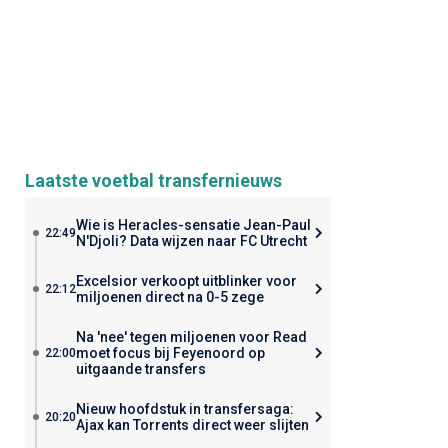
Laatste voetbal transfernieuws
Wie is Heracles-sensatie Jean-Paul
22:49
N'Djoli? Data wijzen naar FC Utrecht
Excelsior verkoopt uitblinker voor
22:12
miljoenen direct na 0-5 zege
Na 'nee' tegen miljoenen voor Read
moet focus bij Feyenoord op
22:00
uitgaande transfers
Nieuw hoofdstuk in transfersaga:
20:20
Ajax kan Torrents direct weer slijten