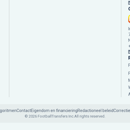
lgoritmen
Contact
Eigendom en financiering
Redactioneel beleid
Correcti
© 2026 FootballTransfers Inc.
All rights reserved.