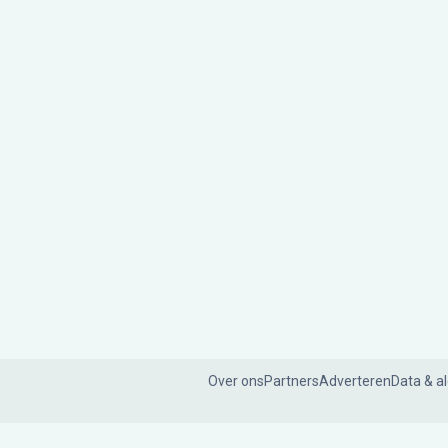
Over ons
Partners
Adverteren
Data & a