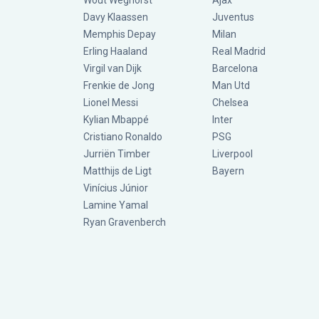
Wout Weghorst
Ajax
Davy Klaassen
Juventus
Memphis Depay
Milan
Erling Haaland
Real Madrid
Virgil van Dijk
Barcelona
Frenkie de Jong
Man Utd
Lionel Messi
Chelsea
Kylian Mbappé
Inter
Cristiano Ronaldo
PSG
Jurriën Timber
Liverpool
Matthijs de Ligt
Bayern
Vinícius Júnior
Lamine Yamal
Ryan Gravenberch