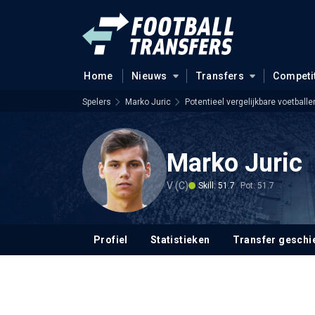
Home
Nieuws
Transfers
Competi
Spelers
Marko Juric
Potentieel vergelijkbare voetballe
Marko Juric
V (C)
Skill: 51.7
Pot: 51.7
Profiel
Statistieken
Transfer geschi