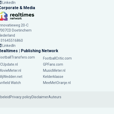
LinkedIn
Corporate & Media
Innovatieweg 20-C
7007CD Doetinchem
Nederland
+31645516860
LinkedIn
Realtimes | Publishing Network
FootballTransfers.com
FootballCritic.com
FCUpdate.nl
GPFans.com
MovieMeter.nl
MusicMeter.nl
WijWedden.net
Kelderklasse
Anfield Watch
MeeMetOranje.nl
ebeleid
Privacy policy
Disclaimer
Auteurs