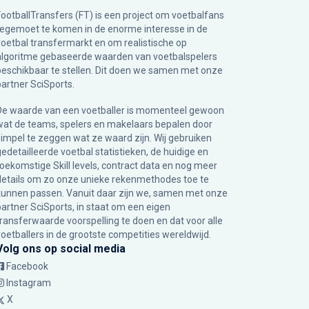
FootballTransfers (FT) is een project om voetbalfans
tegemoet te komen in de enorme interesse in de
voetbal transfermarkt en om realistische op
algoritme gebaseerde waarden van voetbalspelers
beschikbaar te stellen. Dit doen we samen met onze
partner
SciSports
.
De waarde van een voetballer is momenteel gewoon
wat de teams, spelers en makelaars bepalen door
simpel te zeggen wat ze waard zijn. Wij gebruiken
gedetailleerde voetbal statistieken, de huidige en
toekomstige Skill levels, contract data en nog meer
details om zo onze unieke rekenmethodes toe te
kunnen passen. Vanuit daar zijn we, samen met onze
partner SciSports, in staat om een eigen
transferwaarde voorspelling te doen en dat voor alle
voetballers in de grootste competities wereldwijd.
Volg ons op social media
Facebook
Instagram
X