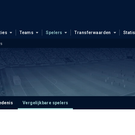
ties
Teams
Spelers
Transferwaarden
Stati
rs
edenis
Vergelijkbare spelers