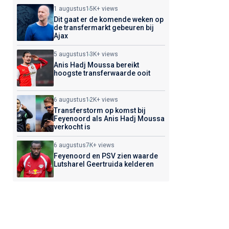
1 augustus
15K+ views
Dit gaat er de komende weken op
de transfermarkt gebeuren bij
Ajax
5 augustus
13K+ views
Anis Hadj Moussa bereikt
hoogste transferwaarde ooit
6 augustus
12K+ views
Transferstorm op komst bij
Feyenoord als Anis Hadj Moussa
verkocht is
6 augustus
7K+ views
Feyenoord en PSV zien waarde
Lutsharel Geertruida kelderen