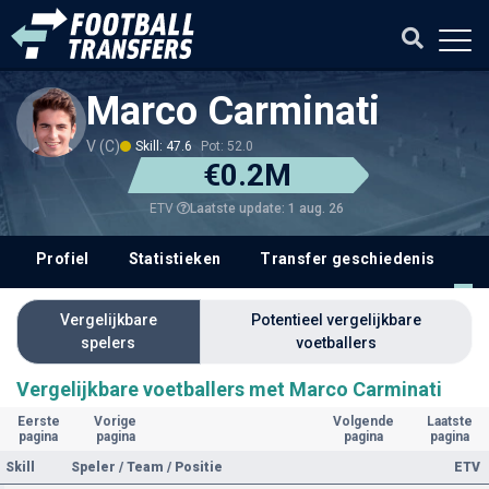
Marco Carminati
V (C)
Skill: 47.6
Pot: 52.0
€0.2M
Laatste update: 1 aug. 26
ETV
Profiel
Statistieken
Transfer geschiedenis
V
Vergelijkbare
Potentieel vergelijkbare
spelers
voetballers
Vergelijkbare voetballers met Marco Carminati
Eerste
Vorige
Volgende
Laatste
pagina
pagina
pagina
pagina
Skill
Speler / Team / Positie
ETV