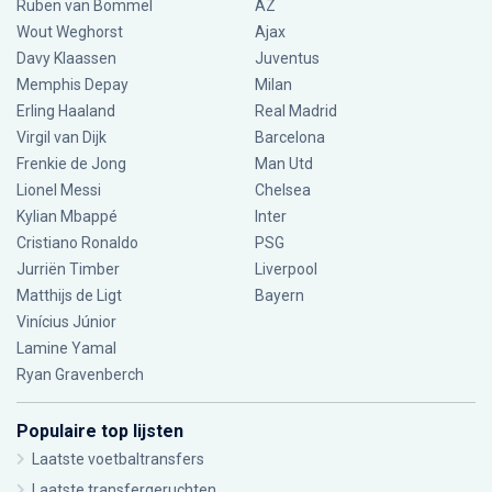
Ruben van Bommel
AZ
Wout Weghorst
Ajax
Davy Klaassen
Juventus
Memphis Depay
Milan
Erling Haaland
Real Madrid
Virgil van Dijk
Barcelona
Frenkie de Jong
Man Utd
Lionel Messi
Chelsea
Kylian Mbappé
Inter
Cristiano Ronaldo
PSG
Jurriën Timber
Liverpool
Matthijs de Ligt
Bayern
Vinícius Júnior
Lamine Yamal
Ryan Gravenberch
Populaire top lijsten
Laatste voetbaltransfers
Laatste transfergeruchten