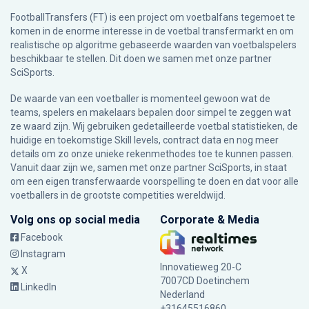
FootballTransfers (FT) is een project om voetbalfans tegemoet te
komen in de enorme interesse in de voetbal transfermarkt en om
realistische op algoritme gebaseerde waarden van voetbalspelers
beschikbaar te stellen. Dit doen we samen met onze partner
SciSports
.
De waarde van een voetballer is momenteel gewoon wat de
teams, spelers en makelaars bepalen door simpel te zeggen wat
ze waard zijn. Wij gebruiken gedetailleerde voetbal statistieken, de
huidige en toekomstige Skill levels, contract data en nog meer
details om zo onze unieke rekenmethodes toe te kunnen passen.
Vanuit daar zijn we, samen met onze partner SciSports, in staat
om een eigen transferwaarde voorspelling te doen en dat voor alle
voetballers in de grootste competities wereldwijd.
Volg ons op social media
Corporate & Media
Facebook
Instagram
Innovatieweg 20-C
X
7007CD Doetinchem
LinkedIn
Nederland
+31645516860