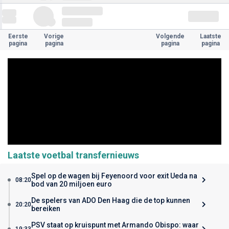
Eerste
Vorige
Volgende
Laatste
pagina
pagina
pagina
pagina
Laatste voetbal transfernieuws
Spel op de wagen bij Feyenoord voor exit Ueda na
08:20
bod van 20 miljoen euro
De spelers van ADO Den Haag die de top kunnen
20:20
bereiken
PSV staat op kruispunt met Armando Obispo: waar
19:33