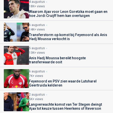
4 augustus
18K+ views
Waarom Ajax voor Leon Goretzka moet gaan en
hoe Jordi Cruijff hem kan overtuigen
6 augustus
14K+ views
Transferstorm op komst bij Feyenoord als Anis
Hadj Moussa verkocht is
5 augustus
13K+ views
Anis Hadj Moussa bereikt hoogste
transferwaarde ooit
6 augustus
7K+ views
Feyenoord en PSV zien waarde Lutsharel
Geertruida kelderen
2 augustus
5K+ views
Langverwachte komst van Ter Stegen dwingt
Ajax tot keuze tussen Heerkens of Reverson