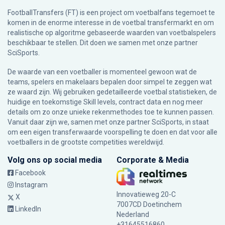
FootballTransfers (FT) is een project om voetbalfans tegemoet te
komen in de enorme interesse in de voetbal transfermarkt en om
realistische op algoritme gebaseerde waarden van voetbalspelers
beschikbaar te stellen. Dit doen we samen met onze partner
SciSports
.
De waarde van een voetballer is momenteel gewoon wat de
teams, spelers en makelaars bepalen door simpel te zeggen wat
ze waard zijn. Wij gebruiken gedetailleerde voetbal statistieken, de
huidige en toekomstige Skill levels, contract data en nog meer
details om zo onze unieke rekenmethodes toe te kunnen passen.
Vanuit daar zijn we, samen met onze partner SciSports, in staat
om een eigen transferwaarde voorspelling te doen en dat voor alle
voetballers in de grootste competities wereldwijd.
Volg ons op social media
Corporate & Media
Facebook
Instagram
Innovatieweg 20-C
X
7007CD Doetinchem
LinkedIn
Nederland
+31645516860