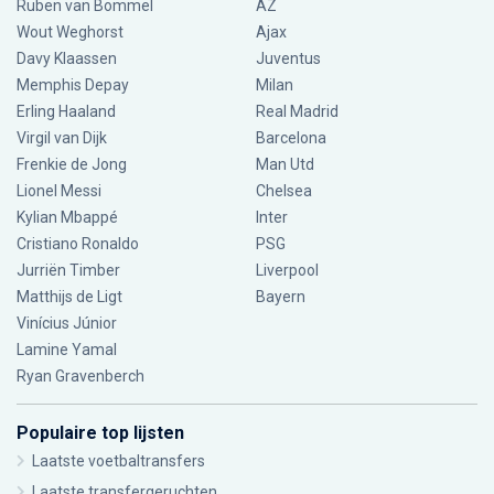
Ruben van Bommel
AZ
Wout Weghorst
Ajax
Davy Klaassen
Juventus
Memphis Depay
Milan
Erling Haaland
Real Madrid
Virgil van Dijk
Barcelona
Frenkie de Jong
Man Utd
Lionel Messi
Chelsea
Kylian Mbappé
Inter
Cristiano Ronaldo
PSG
Jurriën Timber
Liverpool
Matthijs de Ligt
Bayern
Vinícius Júnior
Lamine Yamal
Ryan Gravenberch
Populaire top lijsten
Laatste voetbaltransfers
Laatste transfergeruchten