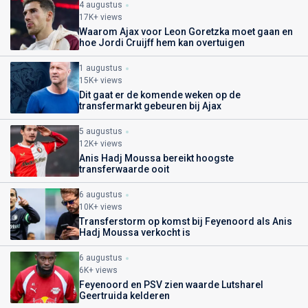
4 augustus
17K+ views
Waarom Ajax voor Leon Goretzka moet gaan en
hoe Jordi Cruijff hem kan overtuigen
1 augustus
15K+ views
Dit gaat er de komende weken op de
transfermarkt gebeuren bij Ajax
5 augustus
12K+ views
Anis Hadj Moussa bereikt hoogste
transferwaarde ooit
6 augustus
10K+ views
Transferstorm op komst bij Feyenoord als Anis
Hadj Moussa verkocht is
6 augustus
6K+ views
Feyenoord en PSV zien waarde Lutsharel
Geertruida kelderen