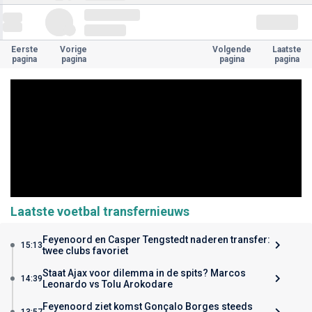
Eerste
Vorige
Volgende
Laatste
pagina
pagina
pagina
pagina
Laatste voetbal transfernieuws
Feyenoord en Casper Tengstedt naderen transfer:
15:13
twee clubs favoriet
Staat Ajax voor dilemma in de spits? Marcos
14:39
Leonardo vs Tolu Arokodare
Feyenoord ziet komst Gonçalo Borges steeds
13:57