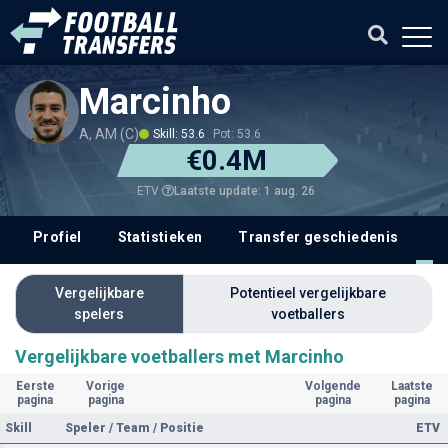
Marcinho
A, AM (C)
Skill: 53.6
Pot: 53.6
€0.4M
Laatste update: 1 aug. 26
ETV
Profiel
Statistieken
Transfer geschiedenis
V
Vergelijkbare
Potentieel vergelijkbare
spelers
voetballers
Vergelijkbare voetballers met Marcinho
Eerste
Vorige
Volgende
Laatste
pagina
pagina
pagina
pagina
Skill
Speler / Team / Positie
ETV