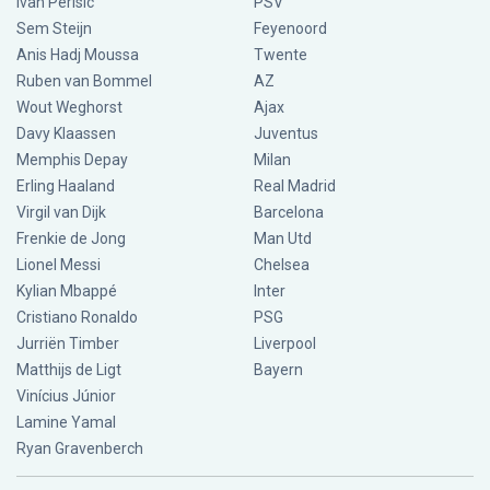
Ivan Perisic
PSV
Sem Steijn
Feyenoord
Anis Hadj Moussa
Twente
Ruben van Bommel
AZ
Wout Weghorst
Ajax
Davy Klaassen
Juventus
Memphis Depay
Milan
Erling Haaland
Real Madrid
Virgil van Dijk
Barcelona
Frenkie de Jong
Man Utd
Lionel Messi
Chelsea
Kylian Mbappé
Inter
Cristiano Ronaldo
PSG
Jurriën Timber
Liverpool
Matthijs de Ligt
Bayern
Vinícius Júnior
Lamine Yamal
Ryan Gravenberch