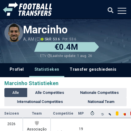
Marcinho
A, AM (C)
Skill: 53.6
Pot: 53.6
€0.4M
Laatste update: 1 aug. 26
ETV
Profiel
Statistieken
Transfer geschiedenis
V
Marcinho Statistieken
Alle
Alle Competities
Nationale Competities
Internationaal Competities
Nationaal Team
Seizoen
Team
Competitie
MP
2026
19
Associação