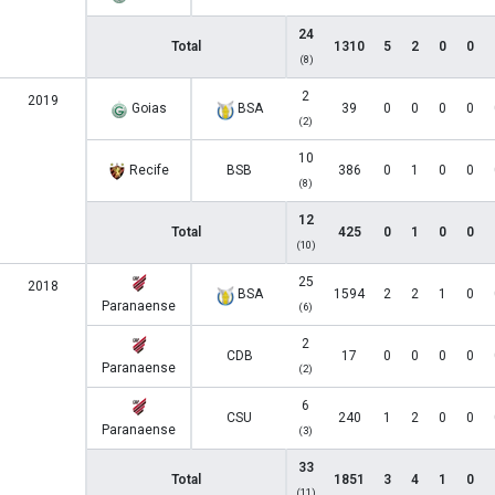
24
Total
1310
5
2
0
0
(8)
2
2019
Goias
BSA
39
0
0
0
0
(2)
10
Recife
BSB
386
0
1
0
0
(8)
12
Total
425
0
1
0
0
(10)
25
2018
BSA
1594
2
2
1
0
Paranaense
(6)
2
CDB
17
0
0
0
0
Paranaense
(2)
6
CSU
240
1
2
0
0
Paranaense
(3)
33
Total
1851
3
4
1
0
(11)