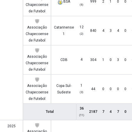
BSA
999
2
1
0
0
Chapecoense
(6)
de Futebol
12
Associação
Catarinense
840
4
3
4
0
Chapecoense
1
(2)
de Futebol
Associação
4
CDB
304
1
0
3
0
Chapecoense
de Futebol
1
Associação
Copa Sul-
44
0
0
0
0
Chapecoense
Sudeste
(3)
de Futebol
36
Total
2187
7
4
7
0
(11)
2025
Associação