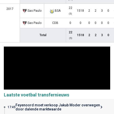
22
2017
Sao Paulo
BSA
1518
2
2
3
0
(5)
Sao Paulo
CDB
0
0
0
0
0
0
22
Total
1518
2
2
3
0
(5)
Laatste voetbal transfernieuws
Feyenoord moet verkoop Jakub Moder overwegen
17:45
door dalende marktwaarde