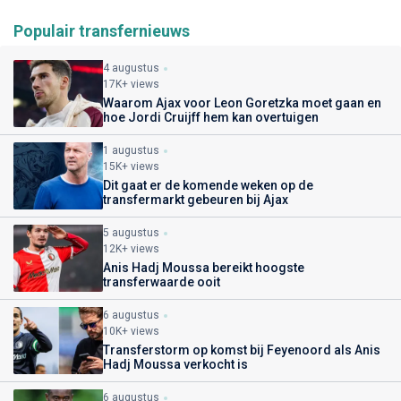
Populair transfernieuws
4 augustus
17K+ views
Waarom Ajax voor Leon Goretzka moet gaan en
hoe Jordi Cruijff hem kan overtuigen
1 augustus
15K+ views
Dit gaat er de komende weken op de
transfermarkt gebeuren bij Ajax
5 augustus
12K+ views
Anis Hadj Moussa bereikt hoogste
transferwaarde ooit
6 augustus
10K+ views
Transferstorm op komst bij Feyenoord als Anis
Hadj Moussa verkocht is
6 augustus