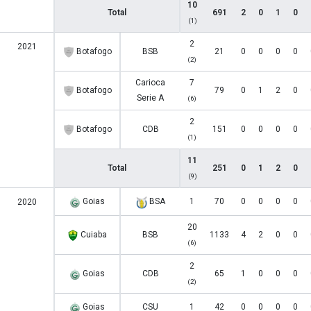
10
Total
691
2
0
1
0
(1)
2
2021
Botafogo
BSB
21
0
0
0
0
(2)
Carioca
7
Botafogo
79
0
1
2
0
Serie A
(6)
2
Botafogo
CDB
151
0
0
0
0
(1)
11
Total
251
0
1
2
0
(9)
Goias
BSA
1
70
0
0
0
0
2020
20
Cuiaba
BSB
1133
4
2
0
0
(6)
2
Goias
CDB
65
1
0
0
0
(2)
Goias
CSU
1
42
0
0
0
0