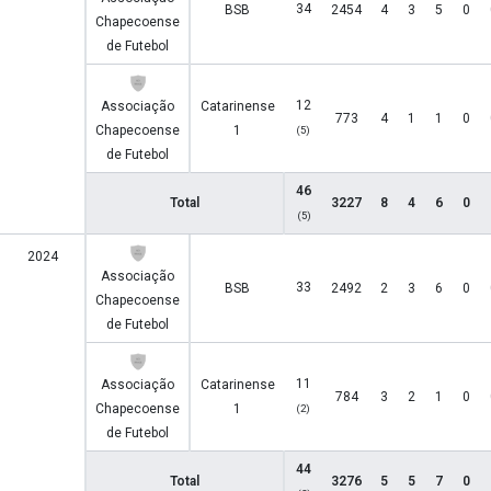
34
BSB
2454
4
3
5
0
Chapecoense
de Futebol
12
Associação
Catarinense
773
4
1
1
0
Chapecoense
1
(5)
de Futebol
46
Total
3227
8
4
6
0
(5)
2024
Associação
33
BSB
2492
2
3
6
0
Chapecoense
de Futebol
11
Associação
Catarinense
784
3
2
1
0
Chapecoense
1
(2)
de Futebol
44
Total
3276
5
5
7
0