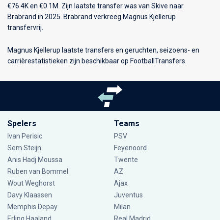
€76.4K en €0.1M. Zijn laatste transfer was van Skive naar
Brabrand in 2025. Brabrand verkreeg Magnus Kjellerup
transfervrij.
Magnus Kjellerup laatste transfers en geruchten, seizoens- en
carrièrestatistieken zijn beschikbaar op FootballTransfers.
Spelers
Teams
Ivan Perisic
PSV
Sem Steijn
Feyenoord
Anis Hadj Moussa
Twente
Ruben van Bommel
AZ
Wout Weghorst
Ajax
Davy Klaassen
Juventus
Memphis Depay
Milan
Erling Haaland
Real Madrid