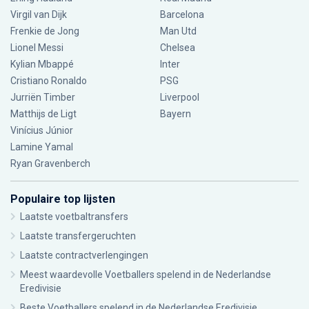
Virgil van Dijk
Barcelona
Frenkie de Jong
Man Utd
Lionel Messi
Chelsea
Kylian Mbappé
Inter
Cristiano Ronaldo
PSG
Jurriën Timber
Liverpool
Matthijs de Ligt
Bayern
Vinícius Júnior
Lamine Yamal
Ryan Gravenberch
Populaire top lijsten
Laatste voetbaltransfers
Laatste transfergeruchten
Laatste contractverlengingen
Meest waardevolle Voetballers spelend in de Nederlandse
Eredivisie
Beste Voetballers spelend in de Nederlandse Eredivisie