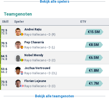
Bekijk alle spelers
Teamgenoten
Skill
Speler
ETV
Andrei Rațiu
72.5
€15.5M
72.5
Rayo Vallecano • D (R)
Pep Chavarría
70.5
€8.5M
70.5
Rayo Vallecano • D (L)
Nobel Mendy
64.5
€6.5M
74.8
Rayo Vallecano • D (C)
Jozhua Vertrouwd
53.6
€1.8M
66.2
Rayo Vallecano • D (CL)
Florian Lejeune
73.5
€1.7M
73.5
Rayo Vallecano • D (C)
Bekijk alle teamgenoten