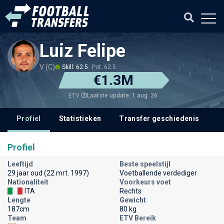
Luiz Felipe
V (C)
Skill: 62.5
Pot: 62.5
€1.3M
Laatste update: 1 aug. 26
ETV
Profiel
Statistieken
Transfer geschiedenis
V
Profiel
Leeftijd
Beste speelstijl
29 jaar oud (22 mrt. 1997)
Voetballende verdediger
Nationaliteit
Voorkeurs voet
ITA
Rechts
Lengte
Gewicht
187cm
80 kg
Team
ETV Bereik