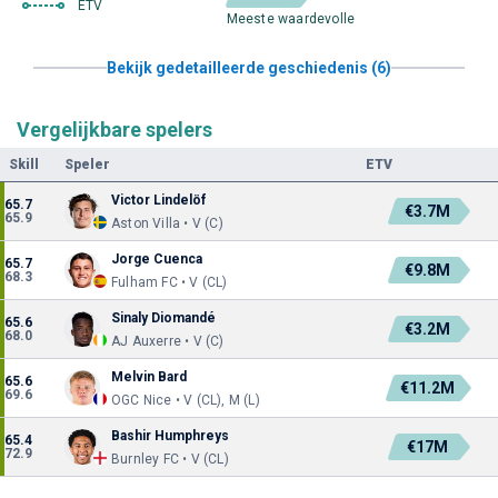
ETV
Meeste waardevolle
Bekijk gedetailleerde geschiedenis (6)
Vergelijkbare spelers
Skill
Speler
ETV
Victor Lindelöf
65.7
€3.7M
65.9
Aston Villa • V (C)
Jorge Cuenca
65.7
€9.8M
68.3
Fulham FC • V (CL)
Sinaly Diomandé
65.6
€3.2M
68.0
AJ Auxerre • V (C)
Melvin Bard
65.6
€11.2M
69.6
OGC Nice • V (CL), M (L)
Bashir Humphreys
65.4
€17M
72.9
Burnley FC • V (CL)