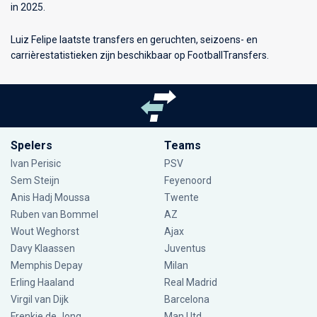
in 2025.
Luiz Felipe laatste transfers en geruchten, seizoens- en
carrièrestatistieken zijn beschikbaar op FootballTransfers.
Spelers
Teams
Ivan Perisic
PSV
Sem Steijn
Feyenoord
Anis Hadj Moussa
Twente
Ruben van Bommel
AZ
Wout Weghorst
Ajax
Davy Klaassen
Juventus
Memphis Depay
Milan
Erling Haaland
Real Madrid
Virgil van Dijk
Barcelona
Frenkie de Jong
Man Utd