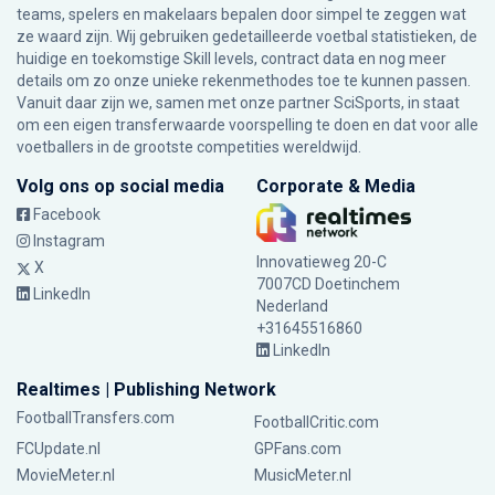
teams, spelers en makelaars bepalen door simpel te zeggen wat
ze waard zijn. Wij gebruiken gedetailleerde voetbal statistieken, de
huidige en toekomstige Skill levels, contract data en nog meer
details om zo onze unieke rekenmethodes toe te kunnen passen.
Vanuit daar zijn we, samen met onze partner SciSports, in staat
om een eigen transferwaarde voorspelling te doen en dat voor alle
voetballers in de grootste competities wereldwijd.
Volg ons op social media
Corporate & Media
Facebook
Instagram
Innovatieweg 20-C
X
7007CD Doetinchem
LinkedIn
Nederland
+31645516860
LinkedIn
Realtimes | Publishing Network
FootballTransfers.com
FootballCritic.com
FCUpdate.nl
GPFans.com
MovieMeter.nl
MusicMeter.nl