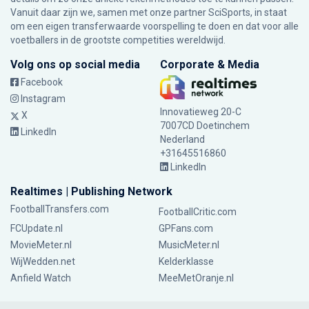
Vanuit daar zijn we, samen met onze partner SciSports, in staat
om een eigen transferwaarde voorspelling te doen en dat voor alle
voetballers in de grootste competities wereldwijd.
Volg ons op social media
Corporate & Media
Facebook
Instagram
Innovatieweg 20-C
X
7007CD Doetinchem
LinkedIn
Nederland
+31645516860
LinkedIn
Realtimes | Publishing Network
FootballTransfers.com
FootballCritic.com
FCUpdate.nl
GPFans.com
MovieMeter.nl
MusicMeter.nl
WijWedden.net
Kelderklasse
Anfield Watch
MeeMetOranje.nl