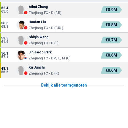
Aihui Zhang
52.4
€0.9M
65.0
Zhejiang FC • D (CR)
Haofan Liu
56.6
€0.8M
68.8
Zhejiang FC • D (CRL)
Shiqin Wang
53.3
€0.7M
61.6
Zhejiang FC • D (L)
Jin-seob Park
56.1
€0.6M
57.1
Zhejiang FC • DM, D, M (C)
Xu Junchi
48.1
€0.6M
55.5
Zhejiang FC • D (R)
Bekijk alle teamgenoten