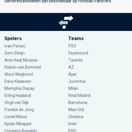
carrièrestatistieken zijn beschikbaar op FootballTransfers.
Spelers
Teams
Ivan Perisic
PSV
Sem Steijn
Feyenoord
Anis Hadj Moussa
Twente
Ruben van Bommel
AZ
Wout Weghorst
Ajax
Davy Klaassen
Juventus
Memphis Depay
Milan
Erling Haaland
Real Madrid
Virgil van Dijk
Barcelona
Frenkie de Jong
Man Utd
Lionel Messi
Chelsea
Kylian Mbappé
Inter
Cristiano Ronaldo
PSG