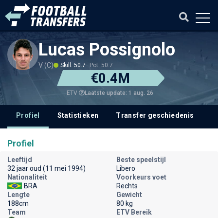
Lucas Possignolo
V (C)
Skill: 50.7
Pot: 50.7
€0.4M
Laatste update: 1 aug. 26
ETV
Profiel
Statistieken
Transfer geschiedenis
V
Profiel
Leeftijd
Beste speelstijl
32 jaar oud (11 mei 1994)
Libero
Nationaliteit
Voorkeurs voet
BRA
Rechts
Lengte
Gewicht
188cm
80 kg
Team
ETV Bereik