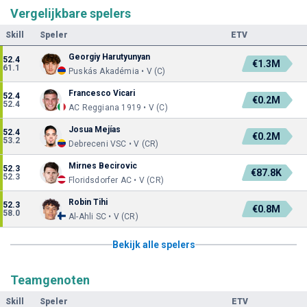
Vergelijkbare spelers
Skill
Speler
ETV
Georgiy Harutyunyan
52.4
€1.3M
61.1
Puskás Akadémia • V (C)
Francesco Vicari
52.4
€0.2M
52.4
AC Reggiana 1919 • V (C)
Josua Mejías
52.4
€0.2M
53.2
Debreceni VSC • V (CR)
Mirnes Becirovic
52.3
€87.8K
52.3
Floridsdorfer AC • V (CR)
Robin Tihi
52.3
€0.8M
58.0
Al-Ahli SC • V (CR)
Bekijk alle spelers
Teamgenoten
Skill
Speler
ETV