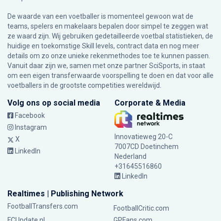
De waarde van een voetballer is momenteel gewoon wat de
teams, spelers en makelaars bepalen door simpel te zeggen wat
ze waard zijn. Wij gebruiken gedetailleerde voetbal statistieken, de
huidige en toekomstige Skill levels, contract data en nog meer
details om zo onze unieke rekenmethodes toe te kunnen passen.
Vanuit daar zijn we, samen met onze partner SciSports, in staat
om een eigen transferwaarde voorspelling te doen en dat voor alle
voetballers in de grootste competities wereldwijd.
Volg ons op social media
Corporate & Media
Facebook
Instagram
Innovatieweg 20-C
X
7007CD Doetinchem
LinkedIn
Nederland
+31645516860
LinkedIn
Realtimes | Publishing Network
FootballTransfers.com
FootballCritic.com
FCUpdate.nl
GPFans.com