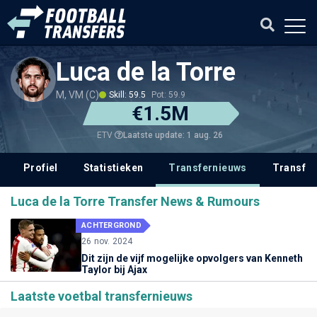
Luca de la Torre
M, VM (C)
Skill: 59.5
Pot: 59.9
€1.5M
Laatste update: 1 aug. 26
ETV
Profiel
Statistieken
Transfernieuws
Transfer
Luca de la Torre Transfer News & Rumours
ACHTERGROND
26 nov. 2024
Dit zijn de vijf mogelijke opvolgers van Kenneth
Taylor bij Ajax
Laatste voetbal transfernieuws