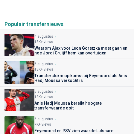
Populair transfernieuws
4 augustus
18K+ views
Waarom Ajax voor Leon Goretzka moet gaan en
hoe Jordi Cruijff hem kan overtuigen
6 augustus
13K+ views
Transferstorm op komst bij Feyenoord als Anis
Hadj Moussa verkocht is
5 augustus
13K+ views
Anis Hadj Moussa bereikt hoogste
transferwaarde ooit
6 augustus
7K+ views
Feyenoord en PSV zien waarde Lutsharel