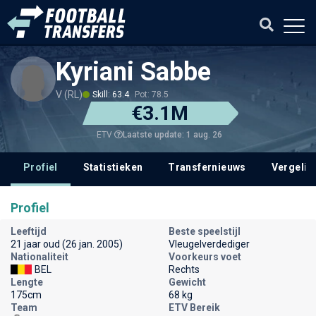
Kyriani Sabbe
V (RL)
Skill: 63.4
Pot: 78.5
€3.1M
Laatste update: 1 aug. 26
ETV
Profiel
Statistieken
Transfernieuws
Vergelij
Profiel
Leeftijd
Beste speelstijl
21 jaar oud (26 jan. 2005)
Vleugelverdediger
Nationaliteit
Voorkeurs voet
BEL
Rechts
Lengte
Gewicht
175cm
68 kg
Team
ETV Bereik