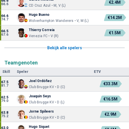
66.6
€2.4M
66.6
CD Cruz Azul • M, V (L)
Hugo Bueno
66.6
€14.2M
74.7
Wolverhampton Wanderers • V, M (L)
Thierry Correia
66.5
€1.5M
67.6
Venezia FC • V (R)
Bekijk alle spelers
Teamgenoten
Skill
Speler
ETV
Joel Ordóñez
67.5
€33.3M
81.7
Club Brugge KV • D (C)
Joaquin Seys
62.5
€16.5M
79.0
Club Brugge KV • D (L)
Jorne Spileers
63.8
€2.9M
75.2
Club Brugge KV • D (C)
Hugo Siquet
63.0