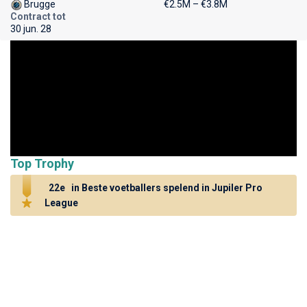
Brugge
€2.5M – €3.8M
Contract tot
30 jun. 28
Top Trophy
22e
in Beste voetballers spelend in Jupiler Pro
League