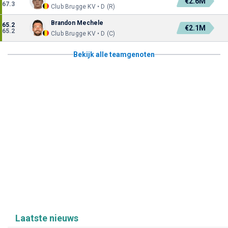
€2.6M
67.3
Club Brugge KV • D (R)
Brandon Mechele
65.2
€2.1M
65.2
Club Brugge KV • D (C)
Bekijk alle teamgenoten
Laatste nieuws