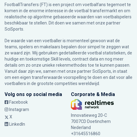
FootballTransfers (FT) is een project om voetbalfans tegemoet te
komen in de enorme interesse in de voetbal transfermarkt en om
realistische op algoritme gebaseerde waarden van voetbalspelers
beschikbaar te stellen. Dit doen we samen met onze partner
SciSports
.
De waarde van een voetballer is momenteel gewoon wat de
teams, spelers en makelaars bepalen door simpel te zeggen wat
ze waard zijn. Wij gebruiken gedetailleerde voetbal statistieken, de
huidige en toekomstige Skill levels, contract data en nog meer
details om zo onze unieke rekenmethodes toe te kunnen passen.
Vanuit daar zijn we, samen met onze partner SciSports, in staat
om een eigen transferwaarde voorspelling te doen en dat voor alle
voetballers in de grootste competities wereldwijd.
Volg ons op social media
Corporate & Media
Facebook
Instagram
Innovatieweg 20-C
X
7007CD Doetinchem
LinkedIn
Nederland
+31645516860