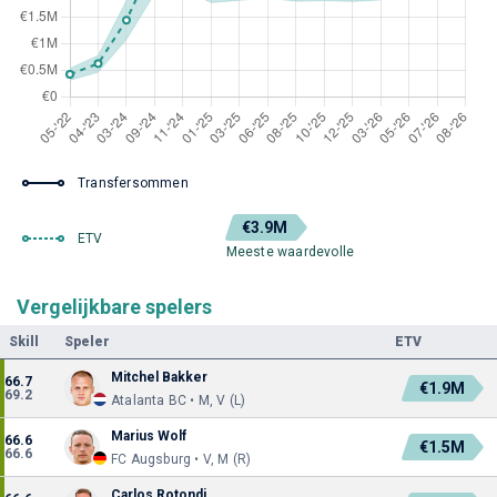
Transfersommen
€3.9M
ETV
Meeste waardevolle
Vergelijkbare spelers
Skill
Speler
ETV
Mitchel Bakker
66.7
€1.9M
69.2
Atalanta BC • M, V (L)
Marius Wolf
66.6
€1.5M
66.6
FC Augsburg • V, M (R)
Carlos Rotondi