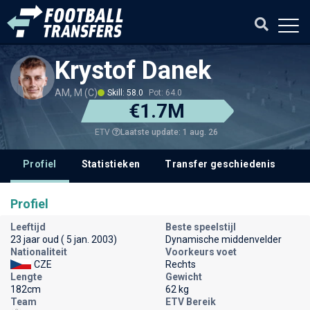
Krystof Danek
AM, M (C)
Skill: 58.0
Pot: 64.0
€1.7M
Laatste update: 1 aug. 26
ETV
Profiel
Statistieken
Transfer geschiedenis
V
Profiel
Leeftijd
Beste speelstijl
23 jaar oud ( 5 jan. 2003)
Dynamische middenvelder
Nationaliteit
Voorkeurs voet
CZE
Rechts
Lengte
Gewicht
182cm
62 kg
Team
ETV Bereik