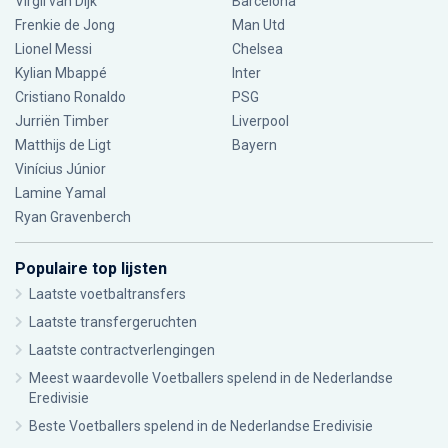
Virgil van Dijk
Barcelona
Frenkie de Jong
Man Utd
Lionel Messi
Chelsea
Kylian Mbappé
Inter
Cristiano Ronaldo
PSG
Jurriën Timber
Liverpool
Matthijs de Ligt
Bayern
Vinícius Júnior
Lamine Yamal
Ryan Gravenberch
Populaire top lijsten
Laatste voetbaltransfers
Laatste transfergeruchten
Laatste contractverlengingen
Meest waardevolle Voetballers spelend in de Nederlandse
Eredivisie
Beste Voetballers spelend in de Nederlandse Eredivisie