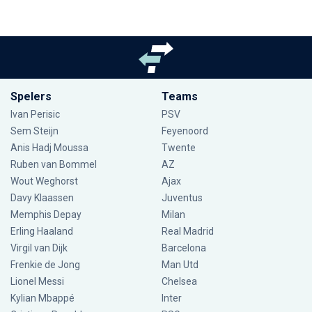
Spelers
Teams
Ivan Perisic
PSV
Sem Steijn
Feyenoord
Anis Hadj Moussa
Twente
Ruben van Bommel
AZ
Wout Weghorst
Ajax
Davy Klaassen
Juventus
Memphis Depay
Milan
Erling Haaland
Real Madrid
Virgil van Dijk
Barcelona
Frenkie de Jong
Man Utd
Lionel Messi
Chelsea
Kylian Mbappé
Inter