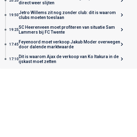
20:20
direct weer slijten
Jetro Willems zit nog zonder club: dit is waarom
19:50
clubs moeten toeslaan
SC Heerenveen moet profiteren van situatie Sam
19:25
Lammers bij FC Twente
Feyenoord moet verkoop Jakub Moder overwegen
17:45
door dalende marktwaarde
Dit is waarom Ajax de verkoop van Ko Itakura in de
17:10
ijskast moet zetten