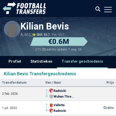
Kilian Bevis
A, M (L)
Skill: 55.7
Pot: 55.7
€0.6M
Laatste update: 1 aug. 26
ETV
Profiel
Statistieken
Transfer geschiedenis
V
Kilian Bevis Transfergeschiedenis
Transferdatum
Van / Naar
Prijs
Radnicki
2 feb. 2026
Wuhan Three Towns
Valletta
Gratis
1 jul. 2023
Radnicki