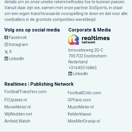
details om zo onze unieke rekenmethodes toe te kunnen passen.
Vanuit daar zijn we, samen met onze partner SciSports, in staat
om een eigen transferwaarde voorspelling te doen en dat voor alle
voetballers in de grootste competities wereldwijd.
Volg ons op social media
Corporate & Media
Facebook
Instagram
Innovatieweg 20-C
X
7007CD Doetinchem
LinkedIn
Nederland
+31645516860
LinkedIn
Realtimes | Publishing Network
FootballTransfers.com
FootballCritic.com
FCUpdate.nl
GPFans.com
MovieMeter.nl
MusicMeter.nl
WijWedden.net
Kelderklasse
Anfield Watch
MeeMetOranje.nl