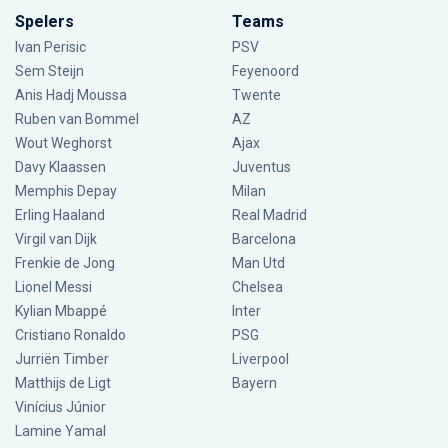
Spelers
Teams
Ivan Perisic
PSV
Sem Steijn
Feyenoord
Anis Hadj Moussa
Twente
Ruben van Bommel
AZ
Wout Weghorst
Ajax
Davy Klaassen
Juventus
Memphis Depay
Milan
Erling Haaland
Real Madrid
Virgil van Dijk
Barcelona
Frenkie de Jong
Man Utd
Lionel Messi
Chelsea
Kylian Mbappé
Inter
Cristiano Ronaldo
PSG
Jurriën Timber
Liverpool
Matthijs de Ligt
Bayern
Vinícius Júnior
Lamine Yamal