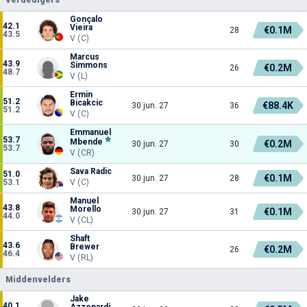
Gonçalo
42.1
Vieira
€0.1M
28
43.5
V (C)
Marcus
43.9
Simmons
€0.2M
26
48.7
V (L)
Ermin
51.2
Bicakcic
€88.4K
30 jun. 27
36
51.2
V (C)
Emmanuel
53.7
Mbende
€0.2M
30 jun. 27
30
53.7
V (CR)
Sava Radic
51.0
€0.1M
30 jun. 27
28
53.1
V (C)
Manuel
43.8
Morello
€0.1M
30 jun. 27
31
44.0
V (CL)
Shaft
43.6
Brewer
€0.2M
26
46.4
V (RL)
Middenvelders
Jake
40.1
Azzopardi