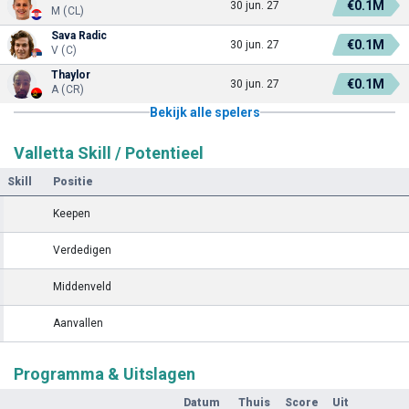
€0.1M
30 jun. 27
M (CL)
Sava Radic
€0.1M
30 jun. 27
V (C)
Thaylor
€0.1M
30 jun. 27
A (CR)
Bekijk alle spelers
Valletta Skill / Potentieel
Skill
Positie
Keepen
Verdedigen
Middenveld
Aanvallen
Programma & Uitslagen
Datum
Thuis
Score
Uit