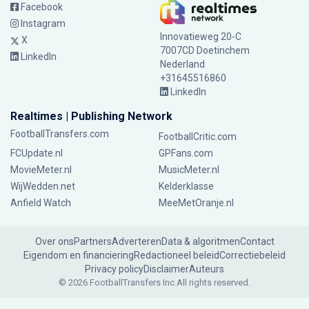
Facebook
Instagram
Innovatieweg 20-C
X
7007CD Doetinchem
LinkedIn
Nederland
+31645516860
LinkedIn
Realtimes | Publishing Network
FootballTransfers.com
FootballCritic.com
FCUpdate.nl
GPFans.com
MovieMeter.nl
MusicMeter.nl
WijWedden.net
Kelderklasse
Anfield Watch
MeeMetOranje.nl
Over ons
Partners
Adverteren
Data & algoritmen
Contact
Eigendom en financiering
Redactioneel beleid
Correctiebeleid
Privacy policy
Disclaimer
Auteurs
© 2026 FootballTransfers Inc.
All rights reserved.