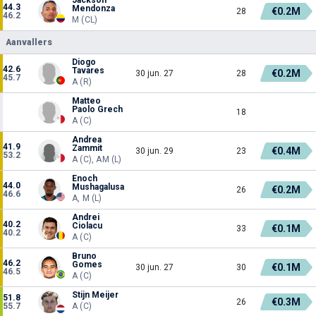
44.3
Mendonza
€0.2M
28
46.2
M (CL)
Aanvallers
Diogo
42.6
Tavares
€0.2M
30 jun. 27
28
45.7
A (R)
Matteo
Paolo Grech
18
A (C)
Andrea
41.9
Zammit
€0.4M
30 jun. 29
23
53.2
A (C), AM (L)
Enoch
44.0
Mushagalusa
€0.2M
26
46.6
A, M (L)
Andrei
40.2
Ciolacu
€0.1M
33
40.2
A (C)
Bruno
46.2
Gomes
€0.1M
30 jun. 27
30
46.5
A (C)
Stijn Meijer
51.8
€0.3M
26
55.7
A (C)