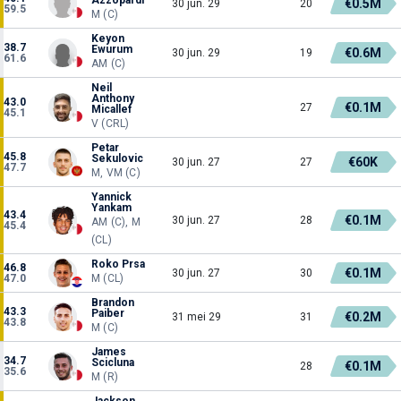
€0.5M
30 jun. 29
20
59.5
M (C)
Keyon
38.7
Ewurum
€0.6M
30 jun. 29
19
61.6
AM (C)
Neil
Anthony
43.0
€0.1M
27
Micallef
45.1
V (CRL)
Petar
45.8
Sekulovic
€60K
30 jun. 27
27
47.7
M, VM (C)
Yannick
Yankam
43.4
€0.1M
30 jun. 27
28
AM (C), M
45.4
(CL)
Roko Prsa
46.8
€0.1M
30 jun. 27
30
47.0
M (CL)
Brandon
43.3
Paiber
€0.2M
31 mei 29
31
43.8
M (C)
James
34.7
Scicluna
€0.1M
28
35.6
M (R)
Jackson