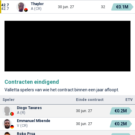
Thaylor
42.7
€0.1M
30 jun. 27
32
42.7
A (CR)
Contracten eindigend
Valletta spelers van wie het contract binnen een jaar afloopt.
Speler
Einde contract
ETV
Diogo Tavares
€0.2M
30 jun. 27
A (R)
Emmanuel Mbende
€0.2M
30 jun. 27
V (CR)
Roko Prsa