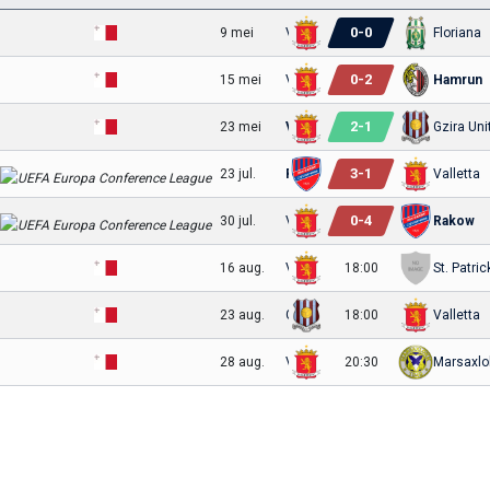
0
-
0
9 mei
Valletta
Floriana
0
-
2
15 mei
Valletta
Hamrun
2
-
1
23 mei
Valletta
Gzira Uni
3
-
1
23 jul.
Rakow
Valletta
0
-
4
30 jul.
Valletta
Rakow
16 aug.
Valletta
18:00
St. Patric
23 aug.
Gzira United
18:00
Valletta
28 aug.
Valletta
20:30
Marsaxlo