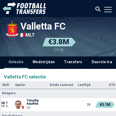
Valletta FC
MLT
€3.8M
ETV
Selectie
Wedstrijden
Transfers
Duurste tran
Valletta FC selectie
Skill
Speler
Einde contract
Leeftijd
ETV
Keepers
Timothy
38.7
Aquilina
€0.1M
28
39.3
GK
Verdedigers