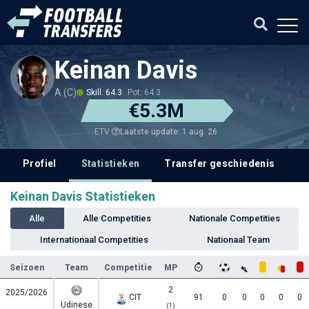
Keinan Davis
A (C)
Skill: 64.3
Pot: 64.3
€5.3M
Laatste update: 1 aug. 26
ETV
Profiel
Statistieken
Transfer geschiedenis
V
Keinan Davis Statistieken
Alle
Alle Competities
Nationale Competities
Internationaal Competities
Nationaal Team
Seizoen
Team
Competitie
MP
2
2025/2026
CIT
91
0
0
0
0
0
Udinese
(1)