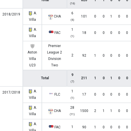
Total
820
1
1
0
0
0
(16)
A.
6
2018/2019
CHA
101
0
0
1
0
0
Villa
(6)
A.
1
FAC
18
0
0
0
0
0
Villa
(1)
Premier
Aston
League 2
2
92
1
0
0
0
0
Villa
Division
U23
Two
9
Total
211
1
0
1
0
0
(7)
A.
1
2017/2018
FLC
17
0
0
0
0
0
Villa
(1)
A.
28
CHA
1500
2
1
1
0
0
Villa
(11)
A.
1
FAC
90
1
0
0
0
0
Villa