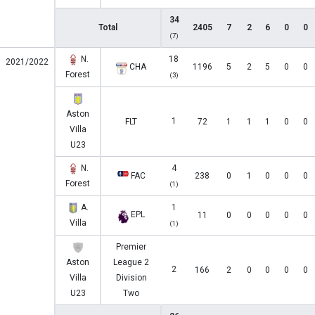
34
Total
2405
7
2
6
0
0
(7)
N.
18
2021/2022
CHA
1196
5
2
5
0
0
Forest
(3)
Aston
1
FLT
72
1
1
1
0
0
Villa
U23
N.
4
FAC
238
0
1
0
0
0
Forest
(1)
A.
1
EPL
11
0
0
0
0
0
Villa
(1)
Premier
Aston
League 2
2
166
2
0
0
0
0
Villa
Division
U23
Two