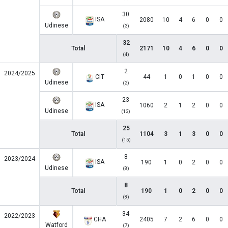
30
ISA
2080
10
4
6
0
0
Udinese
(3)
32
Total
2171
10
4
6
0
0
(4)
2
2024/2025
CIT
44
1
0
1
0
0
Udinese
(2)
23
ISA
1060
2
1
2
0
0
Udinese
(13)
25
Total
1104
3
1
3
0
0
(15)
8
2023/2024
ISA
190
1
0
2
0
0
Udinese
(8)
8
Total
190
1
0
2
0
0
(8)
34
2022/2023
CHA
2405
7
2
6
0
0
Watford
(7)