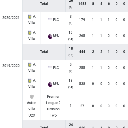
26
Total
1683
8
4
6
0
0
(5)
A.
3
2020/2021
FLC
179
1
1
1
0
0
Villa
(1)
A.
15
EPL
265
1
1
0
0
0
Villa
(14)
18
Total
444
2
2
1
0
0
(15)
A.
5
2019/2020
FLC
255
1
1
0
0
0
Villa
(2)
A.
18
EPL
538
0
0
0
0
0
Villa
(14)
Premier
Aston
League 2
1
27
0
0
0
0
0
Villa
Division
U23
Two
24