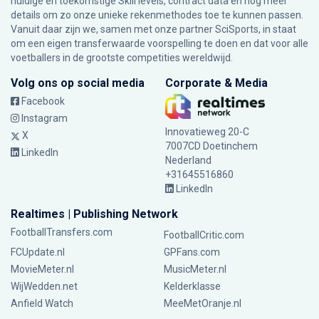
huidige en toekomstige Skill levels, contract data en nog meer
details om zo onze unieke rekenmethodes toe te kunnen passen.
Vanuit daar zijn we, samen met onze partner SciSports, in staat
om een eigen transferwaarde voorspelling te doen en dat voor alle
voetballers in de grootste competities wereldwijd.
Volg ons op social media
Corporate & Media
Facebook
Instagram
Innovatieweg 20-C
X
7007CD Doetinchem
LinkedIn
Nederland
+31645516860
LinkedIn
Realtimes | Publishing Network
FootballTransfers.com
FootballCritic.com
FCUpdate.nl
GPFans.com
MovieMeter.nl
MusicMeter.nl
WijWedden.net
Kelderklasse
Anfield Watch
MeeMetOranje.nl