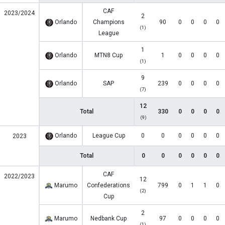
CAF
2023/2024
2
Orlando
Champions
90
0
0
0
0
(1)
League
1
Orlando
MTN8 Cup
1
0
0
0
0
(1)
9
Orlando
SAP
239
0
0
0
0
(7)
12
Total
330
0
0
0
0
(9)
Orlando
League Cup
0
0
0
0
0
0
2023
Total
0
0
0
0
0
0
CAF
2022/2023
12
Marumo
Confederations
799
0
1
1
0
(2)
Cup
2
Marumo
Nedbank Cup
97
0
0
0
0
(1)