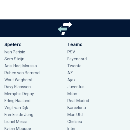
Spelers
Teams
Ivan Perisic
PSV
Sem Steijn
Feyenoord
Anis Hadj Moussa
Twente
Ruben van Bommel
AZ
Wout Weghorst
Ajax
Davy Klaassen
Juventus
Memphis Depay
Milan
Erling Haaland
Real Madrid
Virgil van Dijk
Barcelona
Frenkie de Jong
Man Utd
Lionel Messi
Chelsea
Kylian Mbappé
Inter