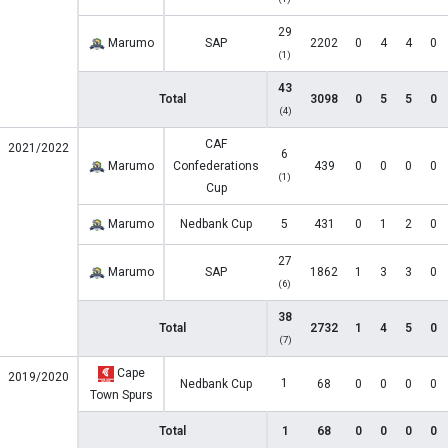
29
Marumo
SAP
2202
0
4
4
0
(1)
43
Total
3098
0
5
5
0
(4)
CAF
2021/2022
6
Marumo
Confederations
439
0
0
0
0
(1)
Cup
Marumo
Nedbank Cup
5
431
0
1
2
0
27
Marumo
SAP
1862
1
3
3
0
(6)
38
Total
2732
1
4
5
0
(7)
Cape
2019/2020
1
Nedbank Cup
68
0
0
0
0
Town Spurs
Total
1
68
0
0
0
0