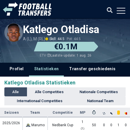
Katlego Otladisa
A (L), M (RL)
Skill: 44.5
Pot: 44.5
€0.1M
Laatste update: 1 aug. 26
ETV
Profiel
Statistieken
Transfer geschiedenis
V
Katlego Otladisa Statistieken
Alle
Alle Competities
Nationale Competities
Internationaal Competities
Nationaal Team
Seizoen
Team
Competitie
MP
1
2025/2026
Marumo
Nedbank Cup
50
0
0
1
0
(1)