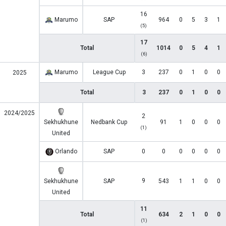
16
Marumo
SAP
964
0
5
3
1
(5)
17
Total
1014
0
5
4
1
(6)
Marumo
League Cup
3
237
0
1
0
0
2025
Total
3
237
0
1
0
0
2024/2025
2
Sekhukhune
Nedbank Cup
91
1
0
0
0
(1)
United
Orlando
SAP
0
0
0
0
0
0
9
Sekhukhune
SAP
543
1
1
0
0
United
11
Total
634
2
1
0
0
(1)