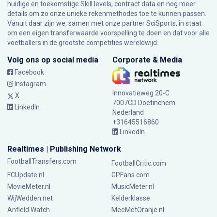
huidige en toekomstige Skill levels, contract data en nog meer
details om zo onze unieke rekenmethodes toe te kunnen passen.
Vanuit daar zijn we, samen met onze partner SciSports, in staat
om een eigen transferwaarde voorspelling te doen en dat voor alle
voetballers in de grootste competities wereldwijd.
Volg ons op social media
Corporate & Media
Facebook
Instagram
Innovatieweg 20-C
X
7007CD Doetinchem
LinkedIn
Nederland
+31645516860
LinkedIn
Realtimes | Publishing Network
FootballTransfers.com
FootballCritic.com
FCUpdate.nl
GPFans.com
MovieMeter.nl
MusicMeter.nl
WijWedden.net
Kelderklasse
Anfield Watch
MeeMetOranje.nl