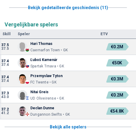
Bekijk gedetailleerde geschiedenis (11)
Vergelijkbare spelers
Skill
Speler
ETV
Hari Thomas
37.5
€0.2M
37.5
Caernarfon Town • GK
Ľuboš Kamenár
37.4
€50K
37.4
Spartak Trnava • GK
Przemyslaw Tyton
37.4
€0.3M
37.4
FC Twente • GK
Nitai Greis
37.3
€0.2M
43.0
UD Oliveirense • GK
Declan Dunne
37.2
€54.8K
41.2
Dungannon Swifts • GK
Bekijk alle spelers