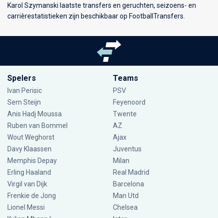
Karol Szymanski laatste transfers en geruchten, seizoens- en
carrièrestatistieken zijn beschikbaar op FootballTransfers.
Spelers
Teams
Ivan Perisic
PSV
Sem Steijn
Feyenoord
Anis Hadj Moussa
Twente
Ruben van Bommel
AZ
Wout Weghorst
Ajax
Davy Klaassen
Juventus
Memphis Depay
Milan
Erling Haaland
Real Madrid
Virgil van Dijk
Barcelona
Frenkie de Jong
Man Utd
Lionel Messi
Chelsea