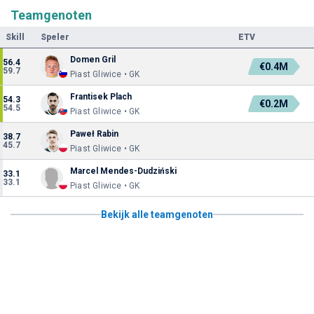
Teamgenoten
Skill
Speler
ETV
Domen Gril
56.4
€0.4M
59.7
Piast Gliwice • GK
Frantisek Plach
54.3
€0.2M
54.5
Piast Gliwice • GK
Paweł Rabin
38.7
45.7
Piast Gliwice • GK
Marcel Mendes-Dudziński
33.1
33.1
Piast Gliwice • GK
Bekijk alle teamgenoten