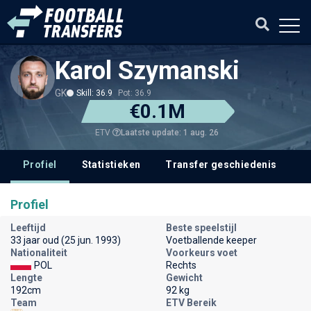
Karol Szymanski
GK
Skill: 36.9
Pot: 36.9
€0.1M
Laatste update: 1 aug. 26
ETV
Profiel
Statistieken
Transfer geschiedenis
V
Profiel
Leeftijd
Beste speelstijl
33 jaar oud (25 jun. 1993)
Voetballende keeper
Nationaliteit
Voorkeurs voet
POL
Rechts
Lengte
Gewicht
192cm
92 kg
Team
ETV Bereik