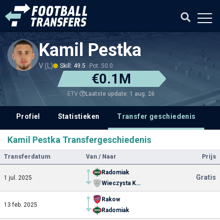
Kamil Pestka
V (L)
Skill: 49.5
Pot: 50.0
€0.1M
Laatste update: 1 aug. 26
ETV
Profiel
Statistieken
Transfer geschiedenis
Kamil Pestka Transfergeschiedenis
Transferdatum
Van / Naar
Prijs
Radomiak
Gratis
1 jul. 2025
Wieczysta Krakow
Rakow
13 feb. 2025
Radomiak