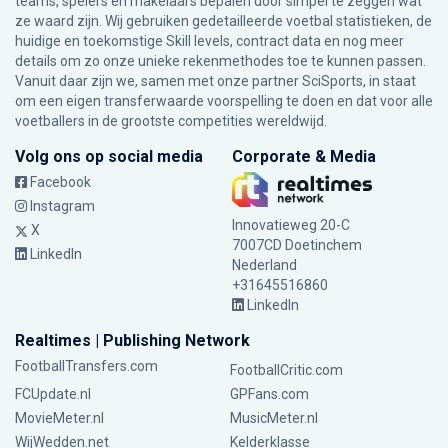
teams, spelers en makelaars bepalen door simpel te zeggen wat
ze waard zijn. Wij gebruiken gedetailleerde voetbal statistieken, de
huidige en toekomstige Skill levels, contract data en nog meer
details om zo onze unieke rekenmethodes toe te kunnen passen.
Vanuit daar zijn we, samen met onze partner SciSports, in staat
om een eigen transferwaarde voorspelling te doen en dat voor alle
voetballers in de grootste competities wereldwijd.
Volg ons op social media
Corporate & Media
Facebook
Instagram
Innovatieweg 20-C
X
7007CD Doetinchem
LinkedIn
Nederland
+31645516860
LinkedIn
Realtimes | Publishing Network
FootballTransfers.com
FootballCritic.com
FCUpdate.nl
GPFans.com
MovieMeter.nl
MusicMeter.nl
WijWedden.net
Kelderklasse