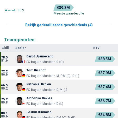
€39.8M
ETV
Meeste waardevolle
Bekijk gedetailleerde geschiedenis (4)
Teamgenoten
Skill
Speler
ETV
Dayot Upamecano
78.5
€38.5M
81.6
FC Bayern Munich • D (C)
Tom Bischof
72.2
€37.9M
86.9
FC Bayern Munich • M, DM (C), D (L)
Nathaniel Brown
66.5
€37.4M
80.2
FC Bayern Munich • D, M (L)
Alphonso Davies
75.2
€36.7M
80.8
FC Bayern Munich • D (L)
Joshua Kimmich
80.1
€34.8M
80.6
FC Bayern Munich • DM (C), D (R)