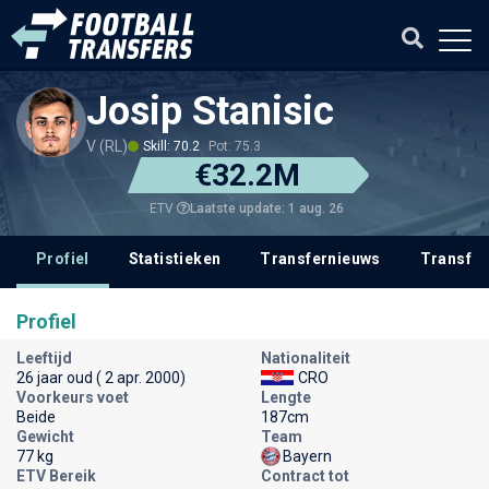
Josip Stanisic
V (RL)
Skill: 70.2
Pot: 75.3
€32.2M
Laatste update: 1 aug. 26
ETV
Profiel
Statistieken
Transfernieuws
Transfer
Profiel
Leeftijd
Nationaliteit
26 jaar oud ( 2 apr. 2000)
CRO
Voorkeurs voet
Lengte
Beide
187cm
Gewicht
Team
77 kg
Bayern
ETV Bereik
Contract tot