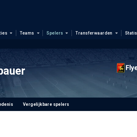
ties
Teams
Spelers
Transferwaarden
Stati
Fly
bauer
edenis
Vergelijkbare spelers