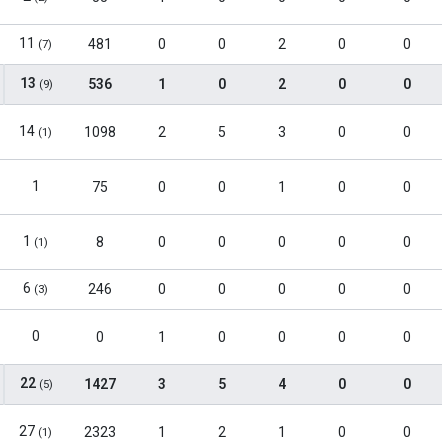
11
481
0
0
2
0
0
(7)
13
536
1
0
2
0
0
(9)
14
1098
2
5
3
0
0
(1)
1
75
0
0
1
0
0
1
8
0
0
0
0
0
(1)
6
246
0
0
0
0
0
(3)
0
0
1
0
0
0
0
22
1427
3
5
4
0
0
(5)
27
2323
1
2
1
0
0
(1)