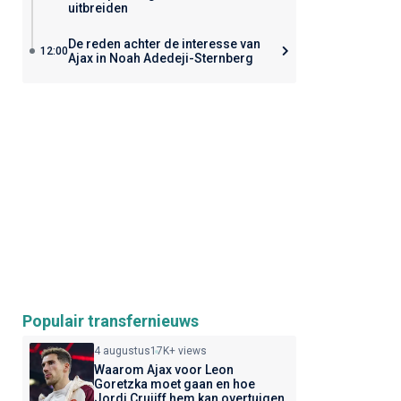
uitbreiden
De reden achter de interesse van
12:00
Ajax in Noah Adedeji-Sternberg
Populair transfernieuws
4 augustus
17K+ views
Waarom Ajax voor Leon
Goretzka moet gaan en hoe
Jordi Cruijff hem kan overtuigen