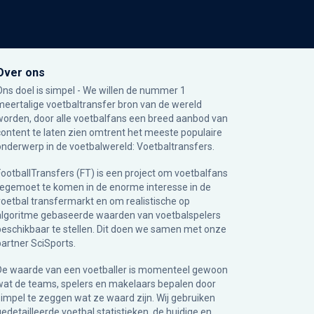
Over ons
Ons doel is simpel - We willen de nummer 1
meertalige voetbaltransfer bron van de wereld
worden, door alle voetbalfans een breed aanbod van
content te laten zien omtrent het meeste populaire
onderwerp in de voetbalwereld: Voetbaltransfers.
FootballTransfers (FT) is een project om voetbalfans
tegemoet te komen in de enorme interesse in de
voetbal transfermarkt en om realistische op
algoritme gebaseerde waarden van voetbalspelers
beschikbaar te stellen. Dit doen we samen met onze
partner
SciSports
.
De waarde van een voetballer is momenteel gewoon
wat de teams, spelers en makelaars bepalen door
simpel te zeggen wat ze waard zijn. Wij gebruiken
gedetailleerde voetbal statistieken, de huidige en