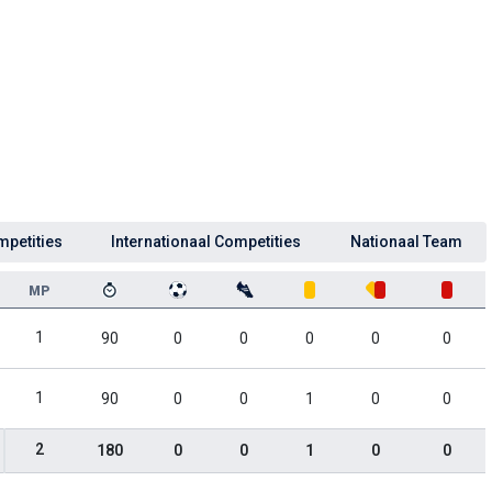
mpetities
Internationaal Competities
Nationaal Team
MP
1
90
0
0
0
0
0
1
90
0
0
1
0
0
2
180
0
0
1
0
0