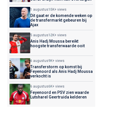
1 augustus
15K+ views
Dit gaat er de komende weken op
de transfermarkt gebeuren bij
Ajax
5 augustus
12K+ views
Anis Hadj Moussa bereikt
hoogste transferwaarde ooit
6 augustus
9K+ views
Transferstorm op komst bij
Feyenoord als Anis Hadj Moussa
verkocht is
6 augustus
6K+ views
Feyenoord en PSV zien waarde
Lutsharel Geertruida kelderen