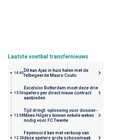
Laatste voetbal transfernieuws
Dit kan Ajax in huis halen met de
14:45
felbegeerde Mauro Couto
Excelsior Rotterdam moet deze drie
spelers per direct nieuw contract
13:56
aanbieden
Tijd dringt: oplossing voor dossier-
Mees Hilgers binnen enkele weken
12:58
nodig voor FC Twente
Feyenoord kan met verkoop van
deze spelers grote schoonmaak
12:28