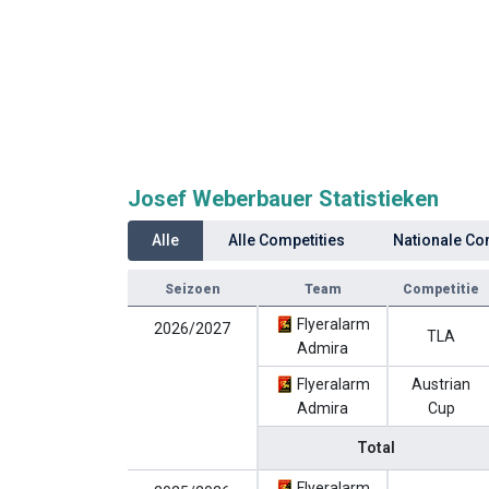
Josef Weberbauer Statistieken
Alle
Alle Competities
Nationale Co
Seizoen
Team
Competitie
Flyeralarm
2026/2027
TLA
Admira
Flyeralarm
Austrian
Admira
Cup
Total
Flyeralarm