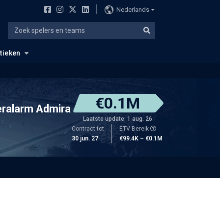
Nederlands
stieken
€0.1M
eralarm Admira
Laatste update: 1 aug. 26
Contract tot
ETV Bereik
30 jun. 27
€99.4K – €0.1M