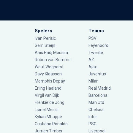
Spelers
Teams
Ivan Perisic
PSV
Sem Steijn
Feyenoord
Anis Hadj Moussa
Twente
Ruben van Bommel
AZ
Wout Weghorst
Ajax
Davy Klaassen
Juventus
Memphis Depay
Milan
Erling Haaland
Real Madrid
Virgil van Dijk
Barcelona
Frenkie de Jong
Man Utd
Lionel Messi
Chelsea
Kylian Mbappé
Inter
Cristiano Ronaldo
PSG
Jurriën Timber
Liverpool