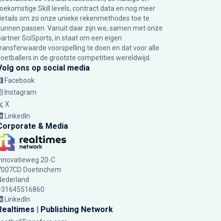
toekomstige Skill levels, contract data en nog meer
details om zo onze unieke rekenmethodes toe te
kunnen passen. Vanuit daar zijn we, samen met onze
partner SciSports, in staat om een eigen
transferwaarde voorspelling te doen en dat voor alle
voetballers in de grootste competities wereldwijd.
Volg ons op social media
Facebook
Instagram
X
LinkedIn
Corporate & Media
Innovatieweg 20-C
7007CD Doetinchem
Nederland
+31645516860
LinkedIn
Realtimes | Publishing Network