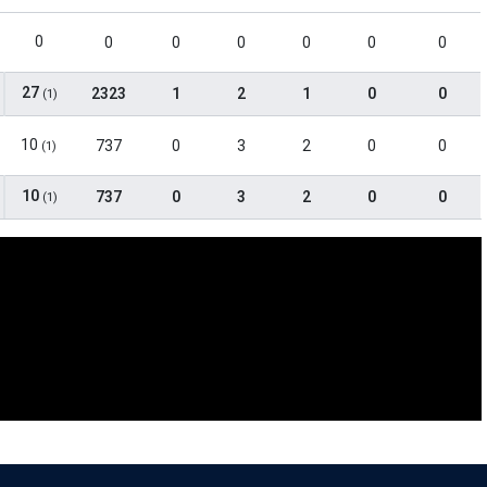
0
0
0
0
0
0
0
27
2323
1
2
1
0
0
(1)
10
737
0
3
2
0
0
(1)
10
737
0
3
2
0
0
(1)