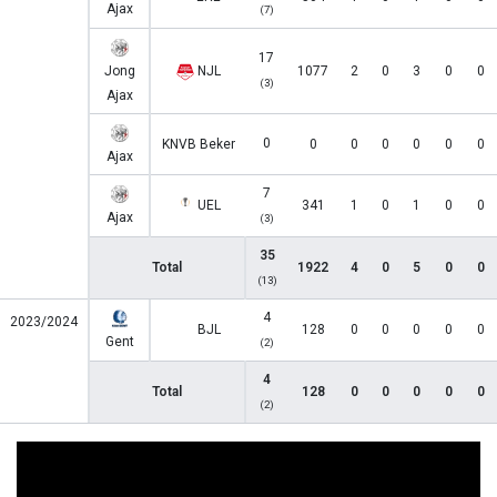
Ajax
(7)
17
Jong
NJL
1077
2
0
3
0
0
(3)
Ajax
0
KNVB Beker
0
0
0
0
0
0
Ajax
7
UEL
341
1
0
1
0
0
Ajax
(3)
35
Total
1922
4
0
5
0
0
(13)
4
2023/2024
BJL
128
0
0
0
0
0
Gent
(2)
4
Total
128
0
0
0
0
0
(2)