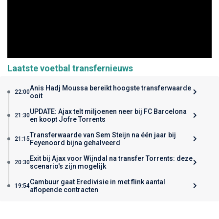
Laatste voetbal transfernieuws
Anis Hadj Moussa bereikt hoogste transferwaarde
22:00
ooit
UPDATE: Ajax telt miljoenen neer bij FC Barcelona
21:30
en koopt Jofre Torrents
Transferwaarde van Sem Steijn na één jaar bij
21:15
Feyenoord bijna gehalveerd
Exit bij Ajax voor Wijndal na transfer Torrents: deze
20:30
scenario's zijn mogelijk
Cambuur gaat Eredivisie in met flink aantal
19:54
aflopende contracten