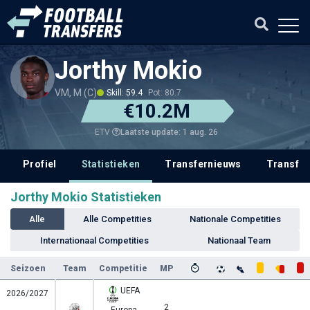
Jorthy Mokio
VM, M (C)
Skill: 59.4
Pot: 80.7
€10.2M
Laatste update: 1 aug. 26
ETV
Profiel
Statistieken
Transfernieuws
Transfer
Jorthy Mokio Statistieken
Alle
Alle Competities
Nationale Competities
Internationaal Competities
Nationaal Team
Seizoen
Team
Competitie
MP
UEFA
2026/2027
2