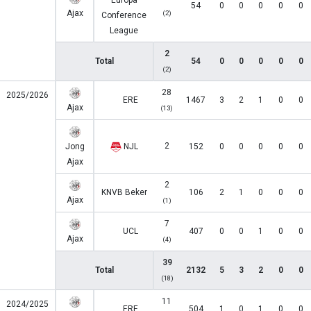
Europa
54
0
0
0
0
0
Ajax
(2)
Conference
League
2
Total
54
0
0
0
0
0
(2)
28
2025/2026
ERE
1467
3
2
1
0
0
Ajax
(13)
2
Jong
NJL
152
0
0
0
0
0
Ajax
2
KNVB Beker
106
2
1
0
0
0
Ajax
(1)
7
UCL
407
0
0
1
0
0
Ajax
(4)
39
Total
2132
5
3
2
0
0
(18)
11
2024/2025
ERE
504
1
0
1
0
0