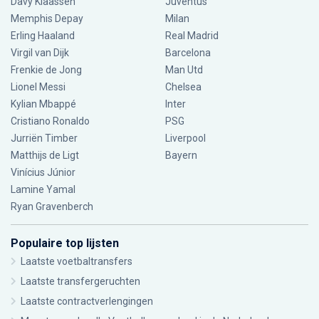
Davy Klaassen
Juventus
Memphis Depay
Milan
Erling Haaland
Real Madrid
Virgil van Dijk
Barcelona
Frenkie de Jong
Man Utd
Lionel Messi
Chelsea
Kylian Mbappé
Inter
Cristiano Ronaldo
PSG
Jurriën Timber
Liverpool
Matthijs de Ligt
Bayern
Vinícius Júnior
Lamine Yamal
Ryan Gravenberch
Populaire top lijsten
Laatste voetbaltransfers
Laatste transfergeruchten
Laatste contractverlengingen