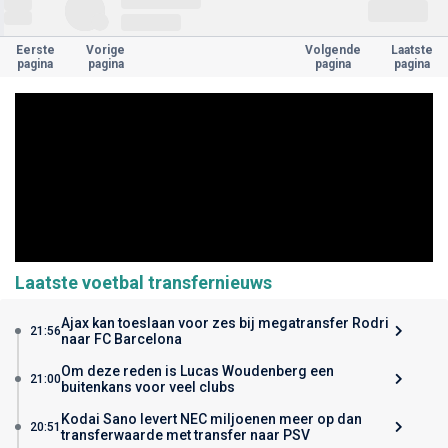
Eerste
Vorige
Volgende
Laatste
pagina
pagina
pagina
pagina
Laatste voetbal transfernieuws
Ajax kan toeslaan voor zes bij megatransfer Rodri
21:56
naar FC Barcelona
Om deze reden is Lucas Woudenberg een
21:00
buitenkans voor veel clubs
Kodai Sano levert NEC miljoenen meer op dan
20:51
transferwaarde met transfer naar PSV