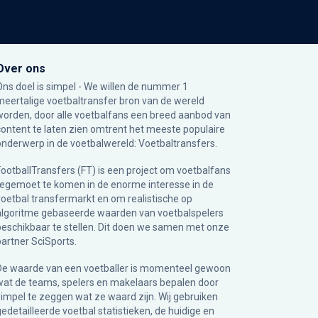
Over ons
Ons doel is simpel - We willen de nummer 1
meertalige voetbaltransfer bron van de wereld
worden, door alle voetbalfans een breed aanbod van
content te laten zien omtrent het meeste populaire
onderwerp in de voetbalwereld: Voetbaltransfers.
FootballTransfers (FT) is een project om voetbalfans
tegemoet te komen in de enorme interesse in de
voetbal transfermarkt en om realistische op
algoritme gebaseerde waarden van voetbalspelers
beschikbaar te stellen. Dit doen we samen met onze
partner
SciSports
.
De waarde van een voetballer is momenteel gewoon
wat de teams, spelers en makelaars bepalen door
simpel te zeggen wat ze waard zijn. Wij gebruiken
gedetailleerde voetbal statistieken, de huidige en