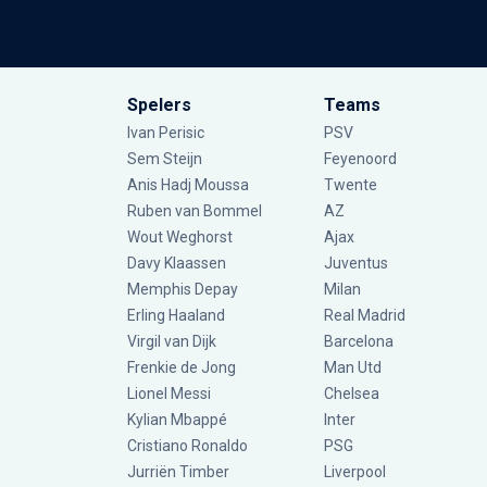
Spelers
Teams
Ivan Perisic
PSV
Sem Steijn
Feyenoord
Anis Hadj Moussa
Twente
Ruben van Bommel
AZ
Wout Weghorst
Ajax
Davy Klaassen
Juventus
Memphis Depay
Milan
Erling Haaland
Real Madrid
Virgil van Dijk
Barcelona
Frenkie de Jong
Man Utd
Lionel Messi
Chelsea
Kylian Mbappé
Inter
Cristiano Ronaldo
PSG
Jurriën Timber
Liverpool