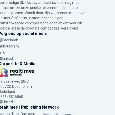
toekomstige Skill levels, contract data en nog meer
details om zo onze unieke rekenmethodes toe te
kunnen passen. Vanuit daar zijn we, samen met onze
partner SciSports, in staat om een eigen
transferwaarde voorspelling te doen en dat voor alle
voetballers in de grootste competities wereldwijd.
Volg ons op social media
Facebook
Instagram
X
LinkedIn
Corporate & Media
Innovatieweg 20-C
7007CD Doetinchem
Nederland
+31645516860
LinkedIn
Realtimes | Publishing Network
FootballTransfers.com
FootballCritic.com