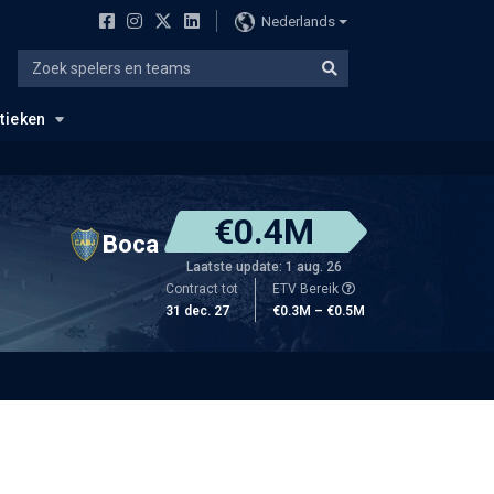
Nederlands
stieken
€0.4M
Boca
Laatste update: 1 aug. 26
Contract tot
ETV Bereik
31 dec. 27
€0.3M – €0.5M