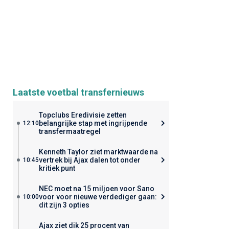
Laatste voetbal transfernieuws
Topclubs Eredivisie zetten
belangrijke stap met ingrijpende
12:10
transfermaatregel
Kenneth Taylor ziet marktwaarde na
vertrek bij Ajax dalen tot onder
10:45
kritiek punt
NEC moet na 15 miljoen voor Sano
voor voor nieuwe verdediger gaan:
10:00
dit zijn 3 opties
Ajax ziet dik 25 procent van