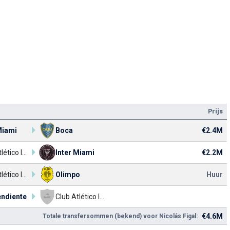
Prijs
Miami
Boca
€2.4M
Club Atlético Independiente
Inter Miami
€2.2M
Club Atlético Independiente
Olimpo
Huur
endiente
Club Atlético Independiente
€4.6M
Totale transfersommen (bekend) voor Nicolás Figal: