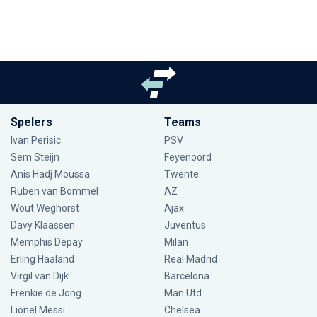
Spelers
Teams
Ivan Perisic
PSV
Sem Steijn
Feyenoord
Anis Hadj Moussa
Twente
Ruben van Bommel
AZ
Wout Weghorst
Ajax
Davy Klaassen
Juventus
Memphis Depay
Milan
Erling Haaland
Real Madrid
Virgil van Dijk
Barcelona
Frenkie de Jong
Man Utd
Lionel Messi
Chelsea