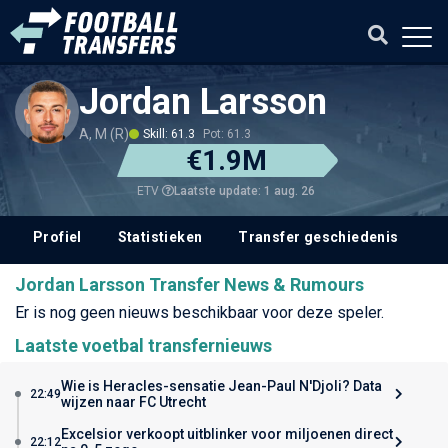
Jordan Larsson
A, M (R)
Skill: 61.3
Pot: 61.3
€1.9M
Laatste update: 1 aug. 26
ETV
Profiel
Statistieken
Transfer geschiedenis
V
Jordan Larsson Transfer News & Rumours
Er is nog geen nieuws beschikbaar voor deze speler.
Laatste voetbal transfernieuws
Wie is Heracles-sensatie Jean-Paul N'Djoli? Data
22:49
wijzen naar FC Utrecht
Excelsior verkoopt uitblinker voor miljoenen direct
22:12