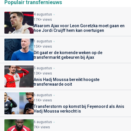
Populair transfernieuws
4 augustus
17K+ views
Waarom Ajax voor Leon Goretzka moet gaan en
hoe Jordi Cruijff hem kan overtuigen
1 augustus
15K+ views
Dit gaat er de komende weken op de
transfermarkt gebeuren bij Ajax
5 augustus
13K+ views
Anis Hadj Moussa bereikt hoogste
transferwaarde ooit
6 augustus
11K+ views
Transferstorm op komst bij Feyenoord als Anis
Hadj Moussa verkocht is
6 augustus
7K+ views