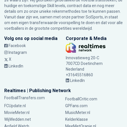
ze waard zijn. Wij gebruiken gedetailleerde voetbal statistieken, de
huidige en toekomstige Skill levels, contract data en nog meer
details om zo onze unieke rekenmethodes toe te kunnen passen.
Vanuit daar zijn we, samen met onze partner SciSports, in staat
om een eigen transferwaarde voorspelling te doen en dat voor alle
voetballers in de grootste competities wereldwijd.
Volg ons op social media
Corporate & Media
Facebook
Instagram
Innovatieweg 20-C
X
7007CD Doetinchem
LinkedIn
Nederland
+31645516860
LinkedIn
Realtimes | Publishing Network
FootballTransfers.com
FootballCritic.com
FCUpdate.nl
GPFans.com
MovieMeter.nl
MusicMeter.nl
WijWedden.net
Kelderklasse
Anfield Watch
MeeMetOranje.nl