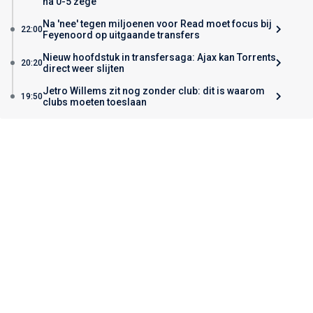
na 0-5 zege
Na 'nee' tegen miljoenen voor Read moet focus bij
22:00
Feyenoord op uitgaande transfers
Nieuw hoofdstuk in transfersaga: Ajax kan Torrents
20:20
direct weer slijten
Jetro Willems zit nog zonder club: dit is waarom
19:50
clubs moeten toeslaan